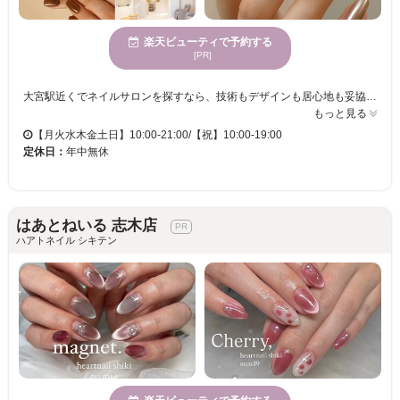
楽天ビューティで予約する
[PR]
大宮駅近くでネイルサロンを探すなら、技術もデザインも居心地も妥協したくない方へ。 当店は、美フォルムにこだわった上品ネイル、手描きアート、キャラクターネイル、フラワーデザイン、ヌーディネイル、マグネットネイル、韓国ネイル、ワンホンネイルなど幅広いご要望に対応できる実力派ネイルサロンです。経験豊富なネイリストが、お客様の雰囲気やお好みに合わせて“似合うネイル”をご提案いたします。さらに、各席にiPadを完備し、Netflixもご覧いただけるため、施術時間も退屈せず快適。 忙しい毎日の中でも、ネイルの時間をほっとできる癒しの時間にしていただけます。大宮で持ちの良いネイル、綺麗な仕上がり、今っぽいデザインを楽しみたい方はぜひご来店ください。
もっと見る
【月火水木金土日】10:00-21:00/【祝】10:00-19:00
定休日：
年中無休
はあとねいる 志木店
ハアトネイル シキテン