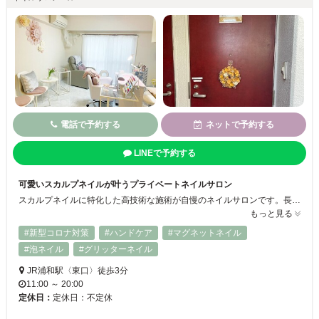
電話で予約する
ネットで予約する
LINEで予約する
可愛いスカルプネイルが叶うプライベートネイルサロン
スカルプネイルに特化した高技術な施術が自慢のネイルサロンです。長さ出しやフォルム形成、繊細なアートデザインまで、一人ひとりの理想に寄り添いながら、指先を美しく演出します。スカルプならではの強度と華やかさを活かし、トレンド感あふれるデザインやオフィスでも映える上品ネイルまで、幅広く対応可能です◎
もっと見る
#新型コロナ対策
#ハンドケア
#マグネットネイル
#泡ネイル
#グリッターネイル
JR浦和駅〈東口〉徒歩3分
11:00 ～ 20:00
定休日：
定休日：不定休