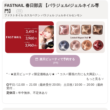
FASTNAIL 春日部店 【パラジェル/ジェルネイル専
門】
ファストネイル カスカベテン パラジェル ジェルネイルセンモン
楽天ビューティで予約する
[PR]
*・★楽天ビューティ限定価格あり★・* コスパ重視の方にも大満足いただいています！ ☑ 忙しい方にも嬉しい【時短ネイル】 ☑ 落ち着いた空間で【リラックス施術】 ☑ シンプル〜トレンド・ニュアンスまで【幅広いデザイン対応】 皆様のお悩み・理想に近づけるよう、 精一杯お施術させて頂きます。 リーズナブルな価格と丁寧な施術で リラックスできるひとときをお過ごしください。
もっと見る
平日 / 11:00 ～ 21:00（最終受付 20:00） 土日祝 / 10:00 ～ 20:00（最終
受付…
定休日：
年中無休、不定休あり