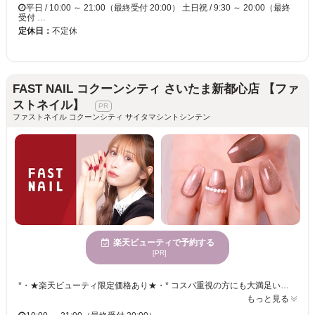
平日 / 10:00 ～ 21:00（最終受付 20:00） 土日祝 / 9:30 ～ 20:00（最終
受付 …
定休日：
不定休
FAST NAIL コクーンシティ さいたま新都心店 【ファ
ストネイル】
ファストネイル コクーンシティ サイタマシントシンテン
楽天ビューティで予約する
[PR]
*・★楽天ビューティ限定価格あり★・* コスパ重視の方にも大満足いただいています！ ☑ 忙しい方にも嬉しい【時短ネイル】 ☑ 落ち着いた空間で【リラックス施術】 ☑ シンプル〜トレンド・ニュアンスまで【幅広いデザイン対応】 皆様のお悩み・理想に近づけるよう、 精一杯お施術させて頂きます。 リーズナブルな価格と丁寧な施術で リラックスできるひとときをお過ごしください。
もっと見る