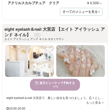
アクリルスカルプチュア クリア
¥ 6,500～
すべてのメニューを見る
eight eyelash＆nail 大宮店 【エイト アイラッシュ ア
ンド ネイル】
エイト アイラッシュ アンド ネイル オオミヤテン
楽天ビューティで予約する
[PR]
eight eyelash＆nail 大宮店で、新しい自分を見つけましょう。広々とした空間が広がる店内は、訪れるだけで気分が明るくなり、日常の疲れを忘れさせてくれます。カウンセリングにおいては、お客様一人ひとりの望むスタイルを丁寧に伺い、それを実現するための提案をいたします。女性に愛されるこの場所では、なりたい自分を追求できる環境が整っています。あなたの個性を最大限に引き出すネイルアートで、毎日をもっと輝かせてみませんか？eight eyelash＆nail 大宮店の心地よい空気とプロの技術が、あなたのご来店をお待ちしています。
もっと見る
10:00-20:00