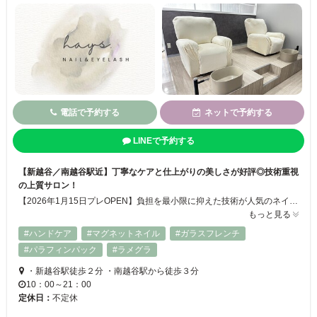
電話で予約する
ネットで予約する
LINEで予約する
【新越谷／南越谷駅近】丁寧なケアと仕上がりの美しさが好評◎技術重視
の上質サロン！
【2026年1月15日プレOPEN】負担を最小限に抑えた技術が人気のネイル＆まつげサロン。ネイルはパラジェルなど複数のベースを導入し、爪の状態を見極め施術をご提案！全メニューでフィルイン対応、負担を最小限に抑えた高い技術で「持ちの良さ×健康的な爪」を叶えます。まつげは完全無添加のシンプリフィラッシュリフト、LEDラッシュ、＆Healthyなど厳選した技術のみを採用。細かなデザインの再現もお任せを◎
もっと見る
#ハンドケア
#マグネットネイル
#ガラスフレンチ
#パラフィンパック
#ラメグラ
・新越谷駅徒歩２分 ・南越谷駅から徒歩３分
10：00～21：00
定休日：
不定休