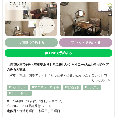
電話で予約する
ネットで予約する
LINEで予約する
【深谷駅車で8分・駐車場あり】爪に優しいシャイニージェル使用◎ケア
のみも大歓迎！
【深谷・本庄・熊谷エリア】「もっと早く出会いたかった」という口コミ多数の人気ネイルサロン☆手元にお気に入りのデザインを加えるだけでなく、手や爪にコンプレックスがある方も、足の巻き爪などのトラブルで悩んでいる方も、ベテランオーナーと親しみやすいスタッフが改善に導きます。施術には継続してジェルネイルをしていても自爪を傷めないシャイニージェルを使用。爪から広がる幸せづくりをお手伝いします♡
もっと見る
#ハンドケア
#マグネットネイル
#亀裂補強
#ラメグラ
#ミラーネイル
JR高崎線「深谷駅」北口から車で8分
9:30～18:00(最終受付17：00）
定休日：
毎週月曜日、木曜日、日曜日