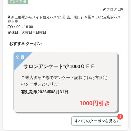
#女性専用
ブログ 1件
新三郷駅からメイト観光バスで5分 吉川南口行き乗車 JA北支店前バス
停下車
9：00～18:00
定休日：
火曜日＊日曜日
おすすめクーポン
全員
サロンアンケートで\1000ＯＦＦ
ご来店後その場でアンケート記載された方限定
のクーポンとなります
有効期限
2026年08月31日
1000円引き
1
すべてのクーポンを見る