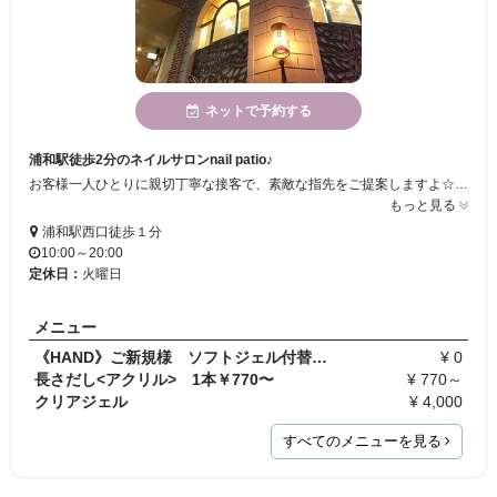
ネットで予約する
浦和駅徒歩2分のネイルサロンnail patio♪
お客様一人ひとりに親切丁寧な接客で、素敵な指先をご提案しますよ☆ 会社でも問題の無いシンプルなネイルから華やかなアートネイルまで高い技術を低価格で提供しています！ 店内も大人キュートな空間でスタッフ一同お待ちしております！
もっと見る
浦和駅西口徒歩１分
10:00～20:00
定休日：
火曜日
メニュー
《HAND》ご新規様 ソフトジェル付替オフ無料
¥ 0
長さだし<アクリル> 1本￥770〜
¥ 770～
クリアジェル
¥ 4,000
すべてのメニューを見る