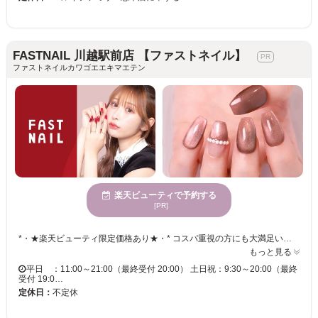
FASTNAIL 川越駅前店 【ファストネイル】
ファストネイルカワゴエエキマエテン
楽天ビューティで予約する
[PR]
*・★楽天ビューティ限定価格あり★・* コスパ重視の方にも大満足いただいています！ ☑ 忙しい方にも嬉しい【時短ネイル】 ☑ 落ち着いた空間で【リラックス施術】 ☑ シンプル〜トレンド・ニュアンスまで【幅広いデザイン対応】 皆様のお悩み・理想に近づけるよう、 精一杯お施術させて頂きます。 リーズナブルな価格と丁寧な施術で リラックスできるひとときをお過ごしください。
もっと見る
平日 ：11:00～21:00（最終受付 20:00） 土日祝：9:30～20:00（最終
受付 19:0…
定休日：
不定休