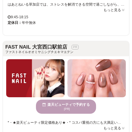
はあとねいる草加店では、ストレスを解消できる空間で過ごしながら、ネイルの楽しさを体験できます。私たちはあなたが追求するデザインやトレンドに応えられる、多彩な300種類以上のデザインをご用意。季節や地域限定のデザインも楽しめ、お財布に優しい定額制で安心して毎月新しいネイルに挑戦できます。さらに、全てのネイルを1時間で仕上げるスピーディーなサービスを提供、忙しい毎日でも気軽に訪れていただけます。年齢を問わず、多様な方々にご利用いただけるよう心がけており、男性のお客様も大歓迎です。はあとねいる草加店は、あなたの指先を彩り、毎日を楽しくさせるお手伝いをいたします。是非、心身が休まる場所で新しい自分との出逢いをお楽しみください。
もっと見る
9:45-18:15
定休日：
年中無休
FAST NAIL 大宮西口駅前店
ファストネイルオオミヤニシグチエキマエテン
楽天ビューティで予約する
[PR]
*・★楽天ビューティ限定価格あり★・* コスパ重視の方にも大満足いただいています！ ☑ 忙しい方にも嬉しい【時短ネイル】 ☑ 落ち着いた空間で【リラックス施術】 ☑ シンプル〜トレンド・ニュアンスまで【幅広いデザイン対応】 皆様のお悩み・理想に近づけるよう、 精一杯お施術させて頂きます。 リーズナブルな価格と丁寧な施術で リラックスできるひとときをお過ごしください。
もっと見る