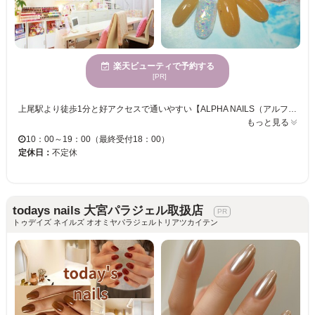
楽天ビューティで予約する
[PR]
上尾駅より徒歩1分と好アクセスで通いやすい【ALPHA NAILS（アルファ ネイルズ）】白を基調としたインテリアは、安心してサービスを受けていただけるよう、日々のクリンネスを実施し、お客様お一人おひとりが、ゆったりとできる空間を保てるよう心がけています。 当店のこだわりは、ネイルの『ケア』。すべてのネイルサービスにおいて爪の健康が第一と考えています。爪が傷んでしまい、ジェルネイルの持ちが悪くて悩んでいるお客様も、丁寧なネイルケアに重点をおいた『ダメージレスケア』で、自爪の健康を守りながら、オシャレを楽しみましょう♪ お財布に優しいお値段で試せる定額コースをHANDを3コース、FOOTを2コースご用意しています☆ダメージレスケアで美爪育生を行います。デザインやライフスタイル、ご予算に合わせてお好きなコースをお選びください♪さらに300色以上あるカラーの中からお好きな色を選んで頂けますので、自分好みにアレンジも可能です☆ ネイルが初めての方もご相談をお待ちしております。 是非お気軽にお越しください♪
もっと見る
10：00～19：00（最終受付18：00）
定休日：
不定休
todays nails 大宮パラジェル取扱店
トゥデイズ ネイルズ オオミヤパラジェルトリアツカイテン