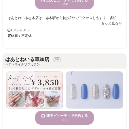
楽天ビューティで予約する
[PR]
はあとねいる志木店は、志木駅から徒歩2分でアクセスしやすく、多忙な日常の中でリラックスできるひと時を提供します♪親しみやすい空間で、ネイルが初めての方も普段からネイルを楽しんでいる方も大満足いただける豊富なデザインを取り揃えています！！ハンド3850円～、フットALL4400円の嬉しい価格で、300種類以上のデザインからあなたにぴったりのものを提案します！！仕事帰りや家事の合間にも気軽に足を運べるのが魅力です♪♪丁寧なカウンセリングによって、お悩みやご要望にもしっかり対応し、理想のネイルが手に入ります！幅広い年齢層のお客様が共に楽しめるはあとねいる 志木店でぜひ新しい自分を発見してください！！お子様連れも歓迎、クレジットカードも使えて安心◎
もっと見る
10:00-18:00
定休日：
不定休
はあとねいる草加店
ハアトネイルソウカテン
楽天ビューティで予約する
[PR]