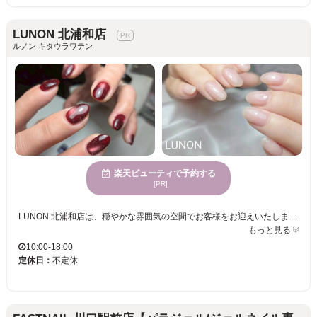
LUNON 北浦和店
ルノン キタウラワテン
楽天ビューティで予約する
[PR]
LUNON 北浦和店は、穏やかな雰囲気の空間でお客様をお迎えいたします。誰もが心身が休まる優雅な時間を過ごせ、幅広い年代のお客様にご利用いただいております。多様なお客様のニーズに合わせたネイルケアの技術には自信があります。トレンド感を重視しながら、あなたの個性を引き出すデザイン提案を行いますので、新しい自分と出会えるでしょう。また、プライベートを重視した個室も完備。リラクゼーションの環境で丁寧なサービスを提供しています。質の高いサービスを何度も楽しめるのも魅力です。LUNON 北浦和店での時間を、心ゆくまでお楽しみください。お決済方法も多岐にわたり可能ですので、安心してご利用いただけます。
もっと見る
10:00-18:00
定休日：
不定休