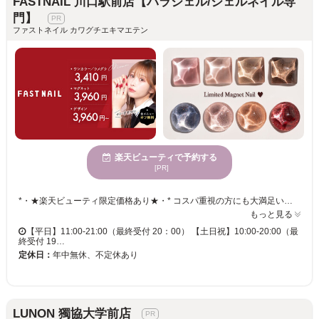
FASTNAIL 川口駅前店【パラジェル/ジェルネイル専
門】
ファストネイル カワグチエキマエテン
楽天ビューティで予約する
[PR]
*・★楽天ビューティ限定価格あり★・* コスパ重視の方にも大満足いただいています！ ☑ 忙しい方にも嬉しい【時短ネイル】 ☑ 落ち着いた空間で【リラックス施術】 ☑ シンプル〜トレンド・ニュアンスまで【幅広いデザイン対応】 皆様のお悩み・理想に近づけるよう、 精一杯お施術させて頂きます。 リーズナブルな価格と丁寧な施術で リラックスできるひとときをお過ごしください。
もっと見る
【平日】11:00-21:00（最終受付 20：00） 【土日祝】10:00-20:00（最
終受付 19…
定休日：
年中無休、不定休あり
LUNON 獨協大学前店