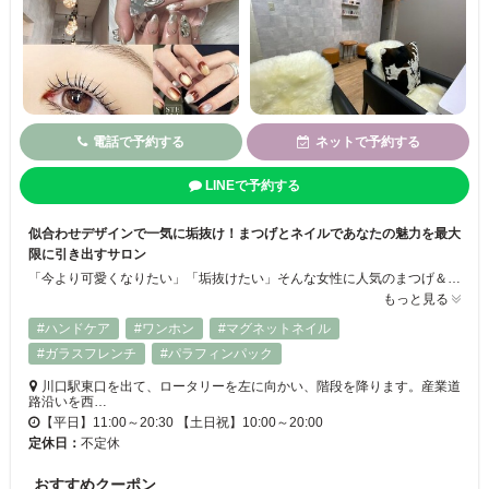
電話で予約する
ネットで予約する
LINEで予約する
似合わせデザインで一気に垢抜け！まつげとネイルであなたの魅力を最大
限に引き出すサロン
「今より可愛くなりたい」「垢抜けたい」そんな女性に人気のまつげ＆ネイルサロン。上品デザイン～韓国風、Y２Ｋまで幅広く対応♪ネイルメニュー豊富！下処理ケアが丁寧で長持ちが自慢☆目元のバランスを見極めて、あなたに似合うカールや太さ・毛流れを細かくデザイン。まつげパーマや眉スタイリングで、印象がぐっと引き締まり、写真映えもメイク時短も叶います。経験豊富なスタッフが丁寧に対応します！
もっと見る
#ハンドケア
#ワンホン
#マグネットネイル
#ガラスフレンチ
#パラフィンパック
川口駅東口を出て、ロータリーを左に向かい、階段を降ります。産業道
路沿いを西…
【平日】11:00～20:30 【土日祝】10:00～20:00
定休日：
不定休
おすすめクーポン