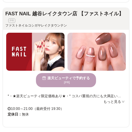
FAST NAIL 越谷レイクタウン店 【ファストネイル】
ファストネイルコシガヤレイクタウンテン
楽天ビューティで予約する
[PR]
*・★楽天ビューティ限定価格あり★・* コスパ重視の方にも大満足いただいています！ ☑ 忙しい方にも嬉しい【時短ネイル】 ☑ 落ち着いた空間で【リラックス施術】 ☑ シンプル〜トレンド・ニュアンスまで【幅広いデザイン対応】 皆様のお悩み・理想に近づけるよう、 精一杯お施術させて頂きます。 リーズナブルな価格と丁寧な施術で リラックスできるひとときをお過ごしください。
もっと見る
10:00～21:00（最終受付 19:30）
定休日：
無休