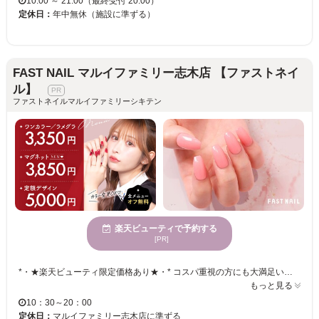
10:00 ～ 21:00（最終受付 20:00）
定休日：
年中無休（施設に準ずる）
FAST NAIL マルイファミリー志木店 【ファストネイ
ル】
ファストネイルマルイファミリーシキテン
楽天ビューティで予約する
[PR]
*・★楽天ビューティ限定価格あり★・* コスパ重視の方にも大満足いただいています！ ☑ 忙しい方にも嬉しい【時短ネイル】 ☑ 落ち着いた空間で【リラックス施術】 ☑ シンプル〜トレンド・ニュアンスまで【幅広いデザイン対応】 皆様のお悩み・理想に近づけるよう、 精一杯お施術させて頂きます。 リーズナブルな価格と丁寧な施術で リラックスできるひとときをお過ごしください。
もっと見る
10：30～20：00
定休日：
マルイファミリー志木店に準ずる