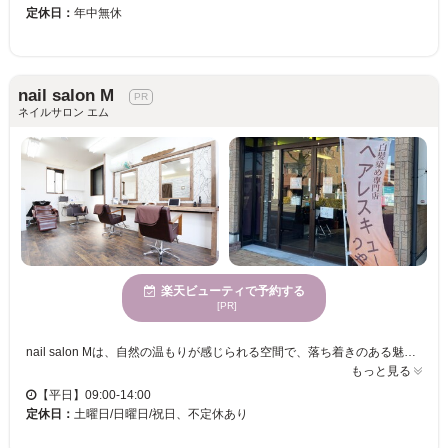
定休日：
年中無休
nail salon M
ネイルサロン エム
楽天ビューティで予約する
[PR]
nail salon Mは、自然の温もりが感じられる空間で、落ち着きのある魅力あふれる女性に人気のネイルサロンです。心地よい環境の中で、日常のストレスを忘れ、心身ともにリラックスできるひと時を提供します。一人ひとりに寄り添ったマンツーマンの丁寧なカウンセリングと施術を心掛けており、そのため、安心して自分だけの時間を楽しむことができます。nail salon Mで、おしゃれで自分らしいネイルを楽しんでください。年齢を問わず、多様な年齢層の方々の美しい指先をサポートします。
もっと見る
【平日】09:00-14:00
定休日：
土曜日/日曜日/祝日、不定休あり