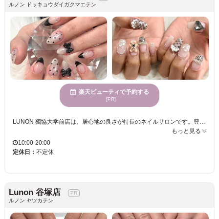
ルノン ドッキョウダイガクマエテン
楽天ビューティで予約する
[PR]
LUNON 獨協大学前店は、居心地の良さが特長のネイルサロンです。豊富なデザインを揃えており、あなたの個性やスタイルを反映したネイルが実現できます。あらゆる年代の女性に支持されています。駐車場を完備しているので、車での来店も便利です。また、様々な決済方法に対応していますので、お買い物感覚で気軽にご利用ください。親しみやすい雰囲気に包まれ、訪れるたびに自分だけの特別なひと時を体験できる場所として、多くの方に繰り返しご来店いただいています。新しい自分を発見したい、そんな時にぜひ訪れていただきたいサロンです。
もっと見る
10:00-20:00
定休日：
不定休
Lunon 谷塚店
ルノン ヤツカテン