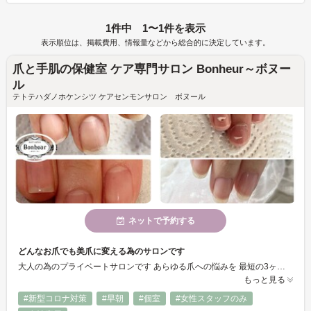
1件中 1〜1件を表示
表示順位は、掲載費用、情報量などから総合的に決定しています。
爪と手肌の保健室 ケア専門サロン Bonheur～ボヌー
ル
テトテハダノホケンシツ ケアセンモンサロン ボヌール
ネットで予約する
どんなお爪でも美爪に変える為のサロンです
大人の為のプライベートサロンです あらゆる爪への悩みを 最短の3ヶ月で変える！ 最強のネイルケアを提供いたします。 自信を持って手をだせる美爪がホームケアとサロンケアで手に入りられます。 今まで諦めていた爪の形や荒れた指先を変える ケア専門店 本気で変えたいそんなあなたに寄り添うサロンです。
もっと見る
#新型コロナ対策
#早朝
#個室
#女性スタッフのみ