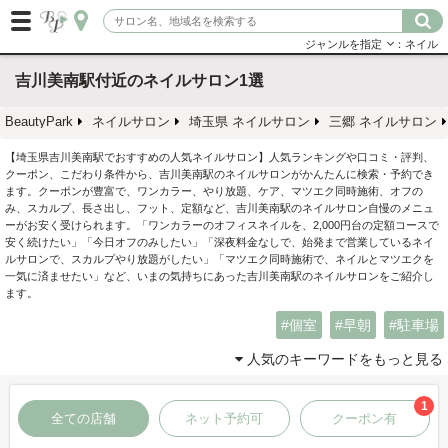
ジャンルを指定
：ネイル
吉川美南駅付近のネイルサロン1選
BeautyPark
ネイルサロン
埼玉県 ネイルサロン
三郷 ネイルサロン
【埼玉県吉川美南駅でおすすめの人気ネイルサロン】人気ランキングや口コミ・評判、
クーポン、こだわり条件から、吉川美南駅のネイルサロンがかんたんに検索・予約でき
ます。クーポンが豊富で、ワンカラー、やり放題、ケア、マツエク同時施術、オフの
み、スカルプ、長さ出し、フット、定額など、吉川美南駅のネイルサロン自慢のメニュ
ーがお安く受けられます。「ワンカラーのオフィスネイルを、2,000円台の定額コースで
安く続けたい」「今日オフのみしたい」「深夜料金なしで、始発まで営業しているネイ
ルサロンで、スカルプやり放題がしたい」「マツエク同時施術で、ネイルとマツエクを
一気に済ませたい」など、いまの気持ちにあった吉川美南駅のネイルサロンをご紹介し
ます。
個室
早朝
駐車場
人気のキーワードをもっと見る
1
全ての店舗
ネット予約可
クーポン有