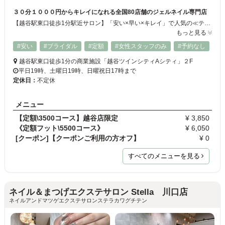
３０分１０００円からキレイになれる全国80店舗のジェルネイル専門店
【越谷駅東口徒歩1分駅近サロン】「安い×早い×キレイ」で人気の≪ティーエヌ≫キッズスペースがあるカフェ併設店☆お子様連れのママさんやOLさん、初心者の方も大歓迎♪最短30分～経験豊富なネイリストがお客様のご予算とご要望に合わせてデザインをご提案◎リーズナブルでわかりやすい定額制☆お仕事帰りや「越谷ツインシティ」でのお買い物ついでに、またお子様を遊ばせながらお気軽に指先のオシャレをお楽しみください♪
もっと見る
#安い
#ブライダル
#定額
#女性スタッフのみ
#予約なし
越谷駅東口徒歩1分の商業施設「越谷ツインシティAシティ」２F
平日19時、土曜日19時、日曜祝日17時まで
定休日：
不定休
メニュー
【定額\3500コース】越谷店限定
¥ 3,850
《定額フット\5500コース》
¥ 6,050
[クーポン]【クーポンご利用の方オフ】
¥ 0
すべてのメニューを見る
ネイル＆まつげエクステサロン Stella 川口店
ネイルアンドマツゲエクステサロンステラカワグチテン