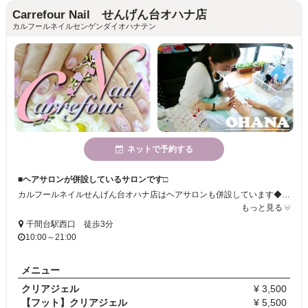
Carrefour Nail せんげん台オハナ店
カルフールネイルセンゲンダイオハナテン
ネットで予約する
■ヘアサロンが併設しているサロンです□
カルフールネイルせんげん台オハナ店はヘアサロンも併設しています◆。＋トータルビューティーをサポートいたします！爪を優しくいたわりながら施術していきます☆爪の保護にもぜひご利用ください＊＊
もっと見る
千間台駅西口 徒歩3分
10:00～21:00
メニュー
クリアジェル
¥ 3,500
【フット】クリアジェル
¥ 5,500