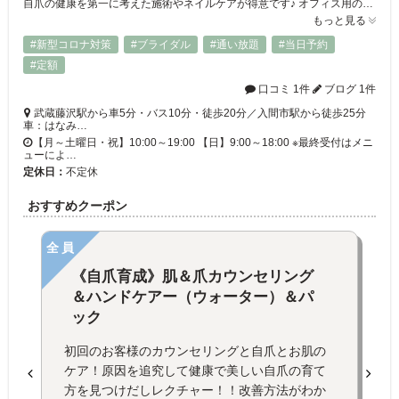
自爪の健康を第一に考えた施術やネイルケアが得意です♪ オフィス用のシンプルで上品なデザインから、イベント用のアートデザインまで、何でもお任せください☆ 今話題のマグネットネイルも大人気！ その他、巻き爪や爪のひび割れ、噛み癖による深爪などでお悩みの方にもご利用いただいています◎ 男性のネイルケアも大歓迎です！ 爪のことなら何でもNail Salon Chatにご相談ください！！
もっと見る
#新型コロナ対策
#ブライダル
#通い放題
#当日予約
#定額
口コミ 1件
ブログ 1件
武蔵藤沢駅から車5分・バス10分・徒歩20分／入間市駅から徒歩25分
車：はなみ…
【月～土曜日・祝】10:00～19:00 【日】9:00～18:00 ※最終受付はメニ
ューによ…
定休日：
不定休
おすすめクーポン
全員
《自爪育成》肌＆爪カウンセリング
＆ハンドケアー（ウォーター）＆パ
ック
初回のお客様のカウンセリングと自爪とお肌の
ケア！原因を追究して健康で美しい自爪の育て
方を見つけだしレクチャー！！改善方法がわか