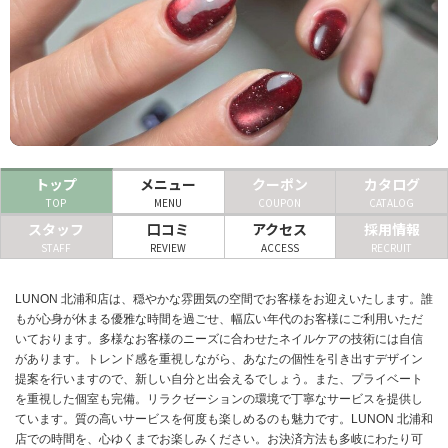
ヘアサロン
ネイルサロン
まつげサロン
エステサロン
トップ
メニュー
クーポン
カタログ
リラクゼーションサロン
TOP
MENU
COUPON
CATALOG
スタッフ
口コミ
アクセス
採用情報
美容クリニック
STAFF
REVIEW
ACCESS
RECRUIT
ヘアカタログ
LUNON 北浦和店は、穏やかな雰囲気の空間でお客様をお迎えいたします。誰
もが心身が休まる優雅な時間を過ごせ、幅広い年代のお客様にご利用いただ
ネイルカタログ
いております。多様なお客様のニーズに合わせたネイルケアの技術には自信
があります。トレンド感を重視しながら、あなたの個性を引き出すデザイン
メンズカタログ
提案を行いますので、新しい自分と出会えるでしょう。また、プライベート
を重視した個室も完備。リラクゼーションの環境で丁寧なサービスを提供し
ています。質の高いサービスを何度も楽しめるのも魅力です。LUNON 北浦和
店での時間を、心ゆくまでお楽しみください。お決済方法も多岐にわたり可