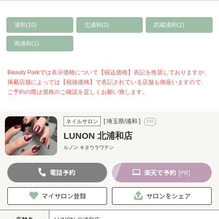
浦和(10)
北浦和(2)
武蔵浦和(2)
南浦和(1)
Beauty Parkでは表示価格について【税込価格】表記を推奨しておりますが、
掲載店舗によっては【税抜価格】で表記されている店舗も御座いますので、
ご予約の際は価格のご確認を宜しくお願い致します。
[ 埼玉県/浦和 ]
ネイルサロン
LUNON 北浦和店
ルノン キタウラワテン
電話
予約
楽天
で予約
[PR]
マイサロン登録
サロンをシェア