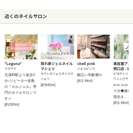
近くのネイルサロン
*Laguna*
隠れ家ジェルネイル
shell pink
美容室アンジ
マシェリ
西口店 -ネイ
ラグウナ
シェルピンク
カクレガジェルネイルマ
ビヨウシツア
北浦和駅より徒歩3
幅広い年齢層の
シェリ
ワニシグチテ
分♪リピーター多数
[約1.4km]
[約940m]
o○o..o○o
の『カルジェル』専
５分◆健康
門のネイルサロンで
指先を……o○o
す☆
[約1.6km]
[約280m]