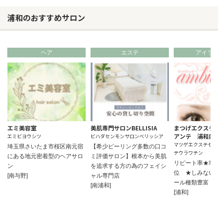
浦和のおすすめサロン
ヘア
エステ
アイラ
エミ美容室
美肌専門サロンBELLISIA
まつげエクステ
アンテ 浦和店
エミビヨウシツ
ビハダセンモンサロンベリッシア
マツゲエクステセン
埼玉県さいたま市桜区南元宿
【希少ピーリング多数の口コ
テウラワテン
にある地元密着型のヘアサロ
ミ評価サロン】根本から美肌
リピート率★埼
ン
を追求する方の為のフェイシ
位 ★しみない
[南与野]
ャル専門店
ール種類豊富
[南浦和]
[浦和]