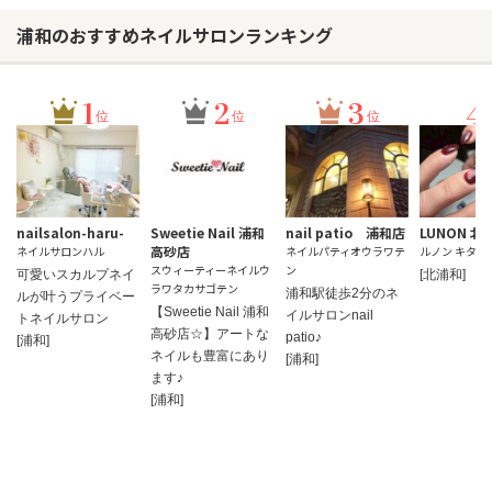
浦和のおすすめネイルサロンランキング
1
2
3
4
位
位
位
nailsalon-haru-
Sweetie Nail 浦和
nail patio 浦和店
LUNON 北
高砂店
ネイルサロンハル
ネイルパティオウラワテ
ルノン キタウ
スウィーティーネイルウ
ン
可愛いスカルプネイ
[北浦和]
ラワタカサゴテン
浦和駅徒歩2分のネ
ルが叶うプライベー
【Sweetie Nail 浦和
イルサロンnail
トネイルサロン
高砂店☆】アートな
patio♪
[浦和]
ネイルも豊富にあり
[浦和]
ます♪
[浦和]