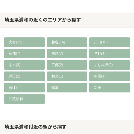
埼玉県浦和の近くのエリアから探す
大宮(23)
越谷(16)
川口(10)
草加(7)
川越(7)
与野(4)
志木(3)
三郷(2)
ふじみ野(2)
戸田(2)
和光(1)
朝霞(1)
蕨(1)
鶴瀬
新座
武蔵浦和
埼玉県浦和付近の駅から探す