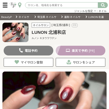
ジャンルを指定
：ネイル
BeautyPark
ネイルサロン
埼玉県 ネイルサロン
浦和 ネイルサロン
LUNON 北浦和店
ログイン
[ 埼玉県/浦和 ]
ネイルサロン
LUNON 北浦和店
会員登録
（無料）
ルノン キタウラワテン
電話
予約
楽天
で予約
キーワード検索
[PR]
ジャンルを選択
マイサロン登録
サロンをシェア
キーワードで検索
近くのサロンを探す
現在地から探す