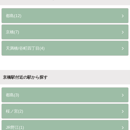
都島(12)
京橋(7)
天満橋/谷町四丁目(4)
京橋駅付近の駅から探す
都島(3)
桜ノ宮(2)
JR野江(1)