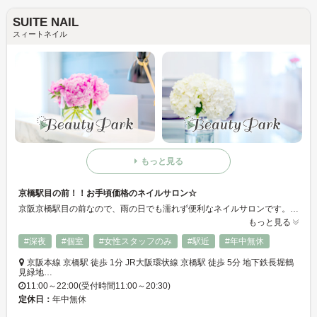
SUITE NAIL
スィートネイル
もっと見る
京橋駅目の前！！お手頃価格のネイルサロン☆
京阪京橋駅目の前なので、雨の日でも濡れず便利なネイルサロンです。 お手頃価格でアットホームな雰囲気のお店♪ ネイルサロンが初めての方もお勧めっっ！！
もっと見る
#深夜
#個室
#女性スタッフのみ
#駅近
#年中無休
京阪本線 京橋駅 徒歩 1分 JR大阪環状線 京橋駅 徒歩 5分 地下鉄長堀鶴
見緑地…
11:00～22:00(受付時間11:00～20:30)
定休日：
年中無休