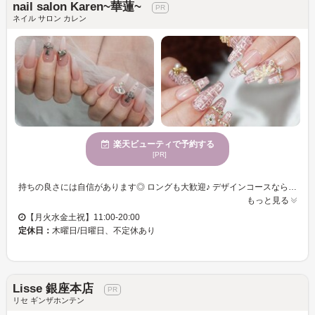
nail salon Karen~華蓮~
ネイル サロン カレン
楽天ビューティで予約する
[PR]
持ちの良さには自信があります◎ ロングも大歓迎♪ デザインコースならマグネットなどの 特殊ジェルが無料で使い放題＼（＾o＾）／ どんな方でも持ちが良くしっかり最低1ヶ月は 問題なく付いて帰って来てくれていますので お悩みや修正して欲しいことは 何でもご相談ください パーツの種類も豊富でカラーはお客様に合った お気に入りのオリジナルカラーも作れます。 他には置いていない特殊材料も数多く入れていますので 是非、何でもご相談下さい 電子タバコでしたら喫煙OK！
もっと見る
【月火水金土祝】11:00-20:00
定休日：
木曜日/日曜日、不定休あり
Lisse 銀座本店
リセ ギンザホンテン