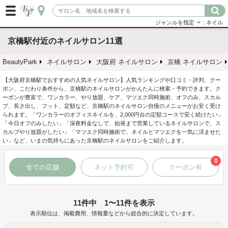
ジャンルを指定
：ネイル
京橋駅付近のネイルサロン11選
BeautyPark
ネイルサロン
大阪府 ネイルサロン
京橋 ネイルサロン
【大阪府京橋駅でおすすめの人気ネイルサロン】人気ランキングや口コミ・評判、クー
ポン、こだわり条件から、京橋駅のネイルサロンがかんたんに検索・予約できます。ク
ーポンが豊富で、ワンカラー、やり放題、ケア、マツエク同時施術、オフのみ、スカル
プ、長さ出し、フット、定額など、京橋駅のネイルサロン自慢のメニューがお安く受け
られます。「ワンカラーのオフィスネイルを、2,000円台の定額コースで安く続けたい」
「今日オフのみしたい」「深夜料金なしで、始発まで営業しているネイルサロンで、ス
カルプやり放題がしたい」「マツエク同時施術で、ネイルとマツエクを一気に済ませた
い」など、いまの気持ちにあった京橋駅のネイルサロンをご紹介します。
0
全ての店舗
ネット予約可
クーポン有
11件中 1〜11件を表示
表示順位は、掲載費用、情報量などから総合的に決定しています。