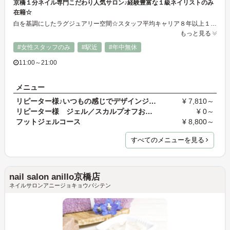
京橋１分ネイル専門こだわり人気サロン♪経験豊富な１級ネイリストのみ
在籍☆
白を基調にしたラグジュアリー空間☆スタッフ平均キャリア８年以上１級ネイリストのみ在籍☆丁寧なカウンセリングと確かな技術で”貴女仕立て”の仕上がりに☆人気のジェルからスカルプチュアまで満足メニューをご用意♪
もっと見る
#女性スタッフのみ
#駅近
#年中無休
11:00～21:00
メニュー
リピーター様♪いつもの感じでデザインジェルネイル …
¥ 7,810～
リピーター様 ジェル／スカルプオフお渡しクーポン…
¥ 0～
フットジェルコース
¥ 8,800～
すべてのメニューを見る
nail salon anillo京橋店
ネイルサロンアニージョキョウバシテン