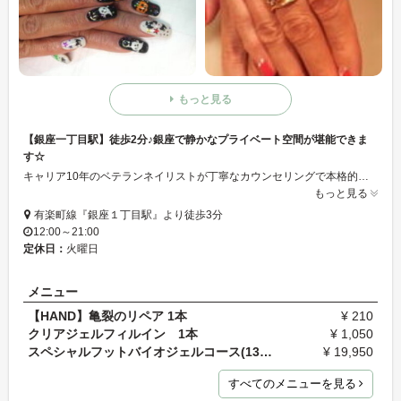
もっと見る
【銀座一丁目駅】徒歩2分♪銀座で静かなプライベート空間が堪能できま
す☆
キャリア10年のベテランネイリストが丁寧なカウンセリングで本格的な技術を提供します♪
もっと見る
有楽町線『銀座１丁目駅』より徒歩3分
12:00～21:00
定休日：
火曜日
メニュー
【HAND】亀裂のリペア 1本
¥ 210
クリアジェルフィルイン 1本
¥ 1,050
スペシャルフットバイオジェルコース(130min)
¥ 19,950
すべてのメニューを見る