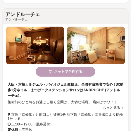
アンドルーチェ
アンドルーチェ
ネットで予約する
大阪・京橋カルジェル・バイオジェル取扱店。全員有資格者で安心！駅徒
歩1分ネイル・まつげエクステンションサロンはANDRUCHE (アンドル
ーチェ)。
施術前のひと時をお過ごし頂く空間は、大切な場所。 店内はホワイトとブラウンを基調としたシックな雰囲気で落ち着いてお待ちいただけます。 シャンデリアのやわらかな明かりのもと、DVDを視聴しながら おしゃべりしながらじっくりケアを。自分だけの癒しのスペースとして・・・ DVDは全席でご視聴いただけます。
もっと見る
京阪「京橋駅」片町口より徒歩1分 地下鉄「京橋駅」⑤番出口より徒歩
1分 ＪＲ…
11:00～19:00（最終受付）
定休日：
不定休