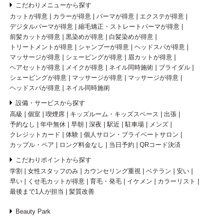
こだわりメニューから探す
カットが得意
カラーが得意
パーマが得意
エクステが得意
デジタルパーマが得意
縮毛矯正・ストレートパーマが得意
前髪カットが得意
黒染めが得意
白髪染めが得意
トリートメントが得意
シャンプーが得意
ヘッドスパが得意
マッサージが得意
シェービングが得意
眉カットが得意
ヘアセットが得意
メイクが得意
ネイル同時施術
ブライダル
シェービングが得意
マッサージが得意
マッサージが得意
ヘッドスパが得意
ネイル同時施術
設備・サービスから探す
高級
個室
喫煙席
キッズルーム・キッズスペース
出張
予約なし
年中無休
早朝
深夜
駅近
駐車場
メンズ
クレジットカード
体験
個人サロン・プライベートサロン
カップル・ペア
ロング料金なし
当日予約
QRコード決済
こだわりポイントから探す
学割
女性スタッフのみ
カウンセリング重視
ベテラン
安い
早い
くせ毛カットが得意
育毛・発毛
イケメン
カラーリスト
最後まで1人が担当
髪質改善
Beauty Park