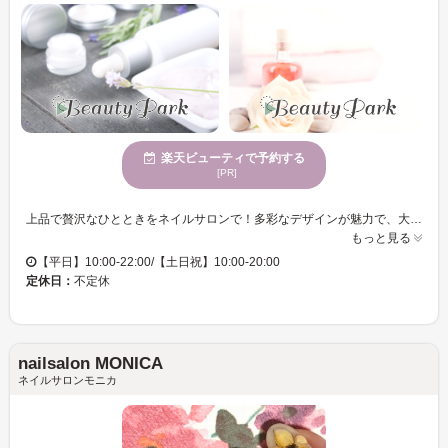
楽天ビューティで予約する
[PR]
上品で贅沢なひとときをネイルサロンで！多彩なデザインが魅力で、大人女性に人気のサロンです。個室での施術がプライベート感を満載にし、忙しい日常からの解放を提供します。クレジットカードや電子マネー対応。ネイルとまつ毛の同時施術で時間を有効活用できます。 銀座エリアで23年の実績を誇るLisse 銀座本店は、モチの良さと高い技術力に特化しており、それぞれのお客様に合わせた施術を心がけています。落ち着いた雰囲気の中で、個室感のあるプライベート空間をご用意しました。ソファに座りながらリラックスしてNetflixもお楽しみいただけます。ネイルとまつ毛の同時施術が可能なので、お忙しい日々を過ごす方でも効率的に時間を活用できます。スタッフの心温まる接客と、居心地の良さはリピーターの多い理由の一つです。大人の魅力を引き立てる豊富なデザインが揃っており、上質でエレガントな時間をお過ごしいただけます。多様な決済方法も完備していますので、安心してご利用いただけます。
もっと見る
【平日】10:00-22:00/【土日祝】10:00-20:00
定休日：
不定休
nailsalon MONICA
ネイルサロンモニカ