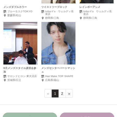
メンズダブルカラー
ツイストツーブロック
レインボーアシメ
ブルーモスクTOKYO
Infini-Y’s ウェルディ長
Infini-Y’s ウェルディ長
泉店
泉店
愛媛県/松山
静岡県/三島
静岡県/三島
9月メンズスタイル講習会参
メンズセンターパートマッシ
加
ュ
サロンドヒロシ 東大沼店
Hair Make TOP SHAPE
茨城県/日立
広島県/福山
«
1
2
»