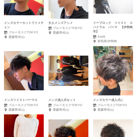
メンズカラーカットでイメチ
大人メンズアシメ
ツーブロック ツイスト ス
ェン
パイラル パーマ 【伊勢崎
ブルーモスクTOKYO
市】
ブルーモスクTOKYO
愛媛県/松山
Add9
愛媛県/松山
群馬県/伊勢崎
メンズツイストパーマ２
メンズ成人式セット
メンズカラー成人式に
ブルーモスクTOKYO
ブルーモスクTOKYO
ブルーモスクTOKYO
愛媛県/松山
愛媛県/松山
愛媛県/松山