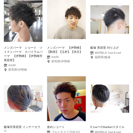
メンズパーマ ショート ツ
メンズパーマ 【伊勢崎】
飯塚 美容室 刈り上げ
イストパーマ スパイラルパ
【駒形】【玉村】【本庄】
MARBLE hair＆nail
ーマ 【伊勢崎】【伊勢崎市
Add9
福岡県/飯塚
美容室】
群馬県/伊勢崎
Add9
群馬県/伊勢崎
飯塚市美容室 インナーカラ
攻めショート
0.1㎜〜のbarberスタイル
ー
ブルーモスクTOKYO
MARBLE hair＆nail