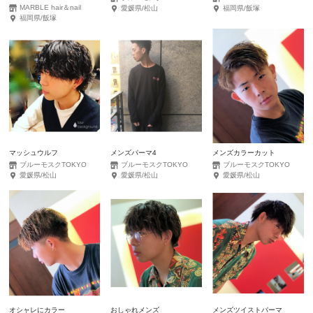
MARBLE hair＆nail
愛媛県/松山
福岡県/飯塚
福岡県/飯塚
マッシュウルフ
メンズパーマ4
メンズカラーカット
ブルーモスクTOKYO
ブルーモスクTOKYO
ブルーモスクTOKYO
愛媛県/松山
愛媛県/松山
愛媛県/松山
オシャレにカラー
おしゃれメンズ
メンズツイストパーマ