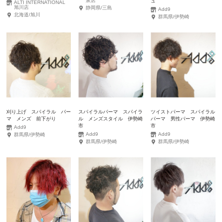
泉店
ュ
ALTI INTERNATIONAL
旭川店
静岡県/三島
Add9
北海道/旭川
群馬県/伊勢崎
刈り上げ スパイラル パー
スパイラルパーマ スパイラ
ツイストパーマ スパイラル
マ メンズ 前下がり
ル メンズスタイル 伊勢崎
パーマ 男性パーマ 伊勢崎
市
市
Add9
Add9
Add9
群馬県/伊勢崎
群馬県/伊勢崎
群馬県/伊勢崎