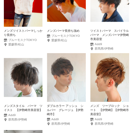
メンズツイストパーマしっか
メンズパーマ長持ち強め
ツイストパーマ スパイラル
り長持ち
パーマ メンズパーマ伊勢崎
ブルーモスクTOKYO
市美容室
ブルーモスクTOKYO
愛媛県/松山
Add9
愛媛県/松山
群馬県/伊勢崎
メンズスタイル パーマ ツ
ダブルカラー アッシュ シ
メンズ ツーブロック ショ
イスト 【伊勢崎市美容室】
ルバー グレージュ 【伊勢
ート 【伊勢崎】【伊勢崎市
崎市】
美容室】
Add9
Add9
Add9
群馬県/伊勢崎
群馬県/伊勢崎
群馬県/伊勢崎