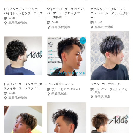
ピラミンゴカラー ピンク
ツイストパーマ スパイラル
ダブルカラー グレージュ
バイオレットピンク ローズ
パーマ ツーブロックパー
グレーパール アッシュグレ
マ 伊勢崎
ー
Add9
Add9
Add9
群馬県/伊勢崎
群馬県/伊勢崎
群馬県/伊勢崎
社会人パーマ メンズパーマ
アシメ男前ショート
セクシーツーブロック
スタイル スーツスタイル
ブルーモスクTOKYO
Infini-Y’s ウェルディ長
泉店
Add9
愛媛県/松山
静岡県/三島
群馬県/伊勢崎