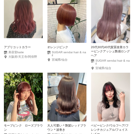
アプリコットカラー
オレンジピンク
20代30代40代髪質改善カラ
ーピンクアッシュ艶感ロング
美容室katie
SUGAR sendai hair & na
il
ヘア
大阪府/天王寺/阿倍野
宮城県/仙台
SUGAR sendai hair & na
il
宮城県/仙台
モーブピンク ローズブラウ
大人可愛い＊艶髪レッドブラ
ベビーピンク/ウルフヘア/フ
ン
ウン＊波巻き
レンチカジュアル/フェイス
レイー