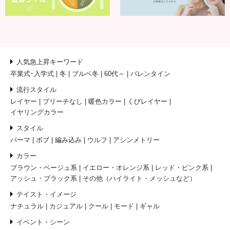
人気急上昇キーワード
卒業式･入学式
冬
ブルベ冬
60代～
バレンタイン
流行スタイル
レイヤー
ブリーチなし
暖色カラー
くびレイヤー
イヤリングカラー
スタイル
パーマ
ボブ
編み込み
ウルフ
アシンメトリー
カラー
ブラウン・ベージュ系
イエロー・オレンジ系
レッド・ピンク系
アッシュ・ブラック系
その他（ハイライト・メッシュなど）
テイスト・イメージ
ナチュラル
カジュアル
クール
モード
ギャル
イベント・シーン