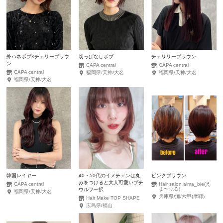
外ハネボブ×チェリーブラウ
切っぱなしボブ
チェリリーブラウン
ン
CAPA central
CAPA central
CAPA central
福岡県/天神/大名
福岡県/天神/大名
福岡県/天神/大名
韓国レイヤー
40・50代のイメチェンは丸
ピンクブラウン
みをつけると大人可愛いプチ
CAPA central
Hair salon aima_ble(え
ま〜ぶる)
ウルフ一択
福岡県/天神/大名
兵庫県/灘/六甲(摩耶)
Hair Make TOP SHAPE
広島県/福山