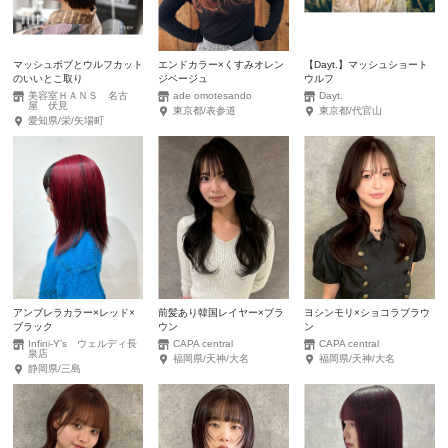
マッシュボブとウルフカット
エンドカラー×くすみオレン
【Dayt.】マッシュショート
のいいとこ取り
ジベージュ
ウルフ
美容室ＨＡＮＳ 名古
ade omotesando
Dayt.
屋 伏見
東京都/表参道
東京都/代官山
愛知県/栄/矢場町
アンブレラカラー×レッド×
前髪あり韓国レイヤー×ブラ
ヨシンモリ×ショコラブラウ
ブラック
ウン
ン
Infini-Y’s ウェルディ長
CAPA central
CAPA central
泉店
福岡県/天神/大名
福岡県/天神/大名
静岡県/三島