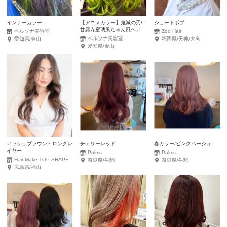
インナーカラー
【アニメカラー】鬼滅の刃/
ショートボブ
甘露寺蜜璃風ちゃん風ヘア
ペルソナ美容室
Zoo Hair
ペルソナ美容室
愛知県/金山
福岡県/天神/大名
愛知県/金山
アッシュブラウン・ロングレ
チェリーレッド
春カラー/ピンクベージュ
イヤー
Palms
Palms
Hair Make TOP SHAPE
奈良県/生駒
奈良県/生駒
広島県/福山