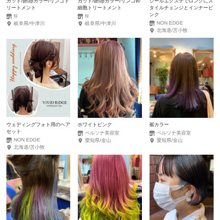
カット/艶upカラー/リンゴト
カット/艶upカラー/リンゴ幹
シールエクステでロングにス
リートメント
細胞トリートメント
タイルチェンジとインナーピ
ンク
fil
fil
NON EDGE
岐阜県/中津川
岐阜県/中津川
北海道/苫小牧
ウェディングフォト用のヘア
ホワイトピンク
裾カラー
セット
ペルソナ美容室
ペルソナ美容室
NON EDGE
愛知県/金山
愛知県/金山
北海道/苫小牧