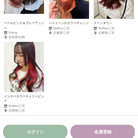
ペールピンク＆グレーアッシ
ハイトーンのカラーチェンジ
トーンダウン
ュ
Raffine三宮
Raffine三宮
Palms
兵庫県/三宮
兵庫県/三宮
奈良県/生駒
インナーカラーチェリーピン
ク
Raffine三宮
兵庫県/三宮
ログイン
会員登録