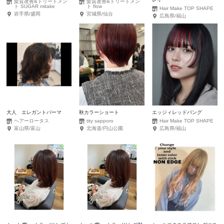
髪質改善&トリートメン
髪質改善&トリートメン
ト SUGAR mitake
ト flow
Hair Make TOP SHAPE
岩手県/盛岡
宮城県/仙台
広島県/福山
大人 エレガントパーマ
秋カラーショート
エッジィレッドバング
ヘアーロータス
tity sapporo
Hair Make TOP SHAPE
富山県/富山
北海道/円山公園
広島県/福山