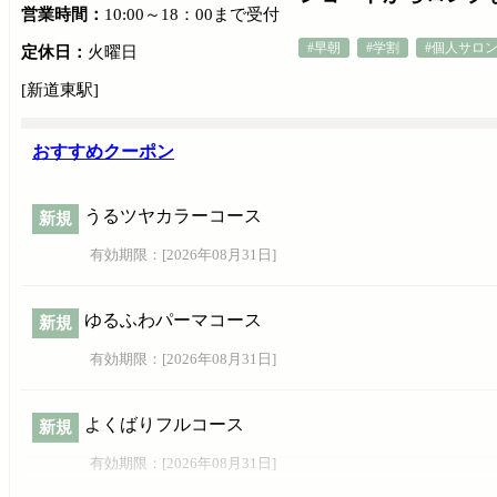
営業時間：
10:00～18：00まで受付
#早朝
#学割
#個人サロ
定休日：
火曜日
[新道東駅]
おすすめクーポン
うるツヤカラーコース
新規
有効期限：[
2026年08月31日
]
ゆるふわパーマコース
新規
有効期限：[
2026年08月31日
]
よくばりフルコース
新規
有効期限：[
2026年08月31日
]