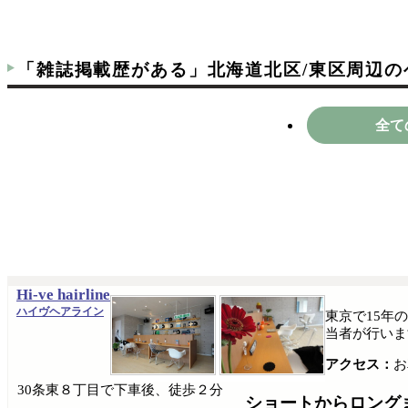
「雑誌掲載歴がある」北海道北区/東区周辺
全て
Hi-ve hairline
ハイヴヘアライン
東京で15年
当者が行いま
アクセス：
お
30条東８丁目で下車後、徒歩２分
ショートからロング