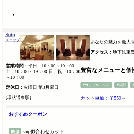
Snip
スニップ
あなたの魅力を最大
アクセス：
地下鉄東
営業時間：
平日 10：00～19：00
豊富なメニューと個
土 10：00～19：00 日、祝 10：00
～18：00
#カップル・ペア
#学割
定休日：
火曜日 第3月曜日
[環状通東駅]
カット単価： ¥ 550～
おすすめクーポン
snip似合わせカット
新規