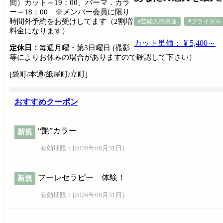
間）カット～19：00、パーマ．カラ
ー～18：00 ※メンバー会員に限り
時間外予約をお受けしてます（2割増
#芸能人御用達
#ブライダル
料金になります）
カット単価： ¥ 5,400～
定休日：
毎週月曜・第3日曜日 (撮影
等によりお休みの場合がありますので確認して下さい）
[袋町/本通/紙屋町/立町]
おすすめクーポン
“艶”カラー
新規
有効期限：[
2026年08月31日
]
フーレセラピー 体験！
新規
有効期限：[
2026年08月31日
]