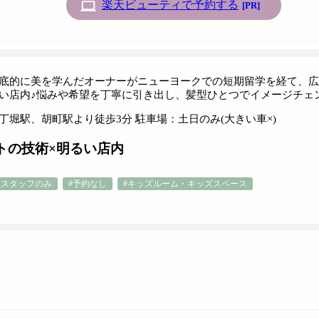
楽天ビューティで予約する
[PR]
底的に美を学んだオーナーがニューヨークでの短期留学を経て、広島
い店内♪悩みや希望を丁寧に引き出し、髪型ひとつでイメージチェ
丁堀駅、胡町駅より徒歩3分 駐車場：土日のみ(大きい車×)
トの技術×明るい店内
性スタッフのみ
#予約なし
#キッズルーム・キッズスペース