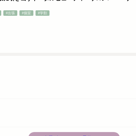
#出張
#個室
#学割