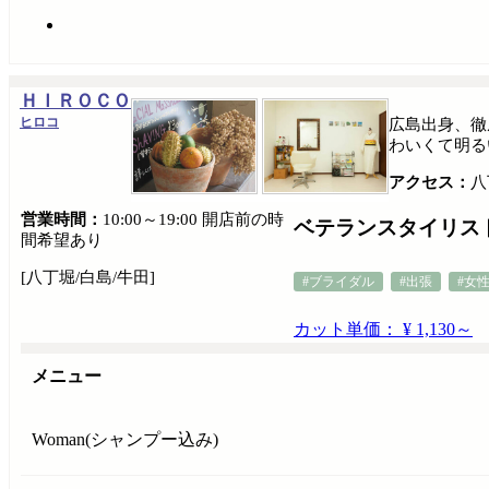
ＨＩＲＯＣＯ
ヒロコ
広島出身、徹
わいくて明る
アクセス：
八
営業時間：
10:00～19:00 開店前の時
ベテランスタイリス
間希望あり
[八丁堀/白島/牛田]
#ブライダル
#出張
#女
カット単価： ¥ 1,130～
メニュー
Woman(シャンプー込み)