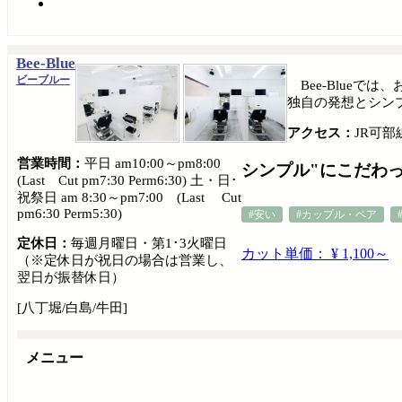
Bee-Blue
ビーブルー
Bee-Blue
独自の発想とシン
アクセス：
JR可部
営業時間：
平日 am10:00～pm8:00
シンプル"にこだわ
(Last Cut pm7:30 Perm6:30) 土・日･
祝祭日 am 8:30～pm7:00 (Last Cut
pm6:30 Perm5:30)
#安い
#カップル・ペア
定休日：
毎週月曜日・第1･3火曜日
カット単価： ¥ 1,100～
（※定休日が祝日の場合は営業し、
翌日が振替休日）
[八丁堀/白島/牛田]
メニュー