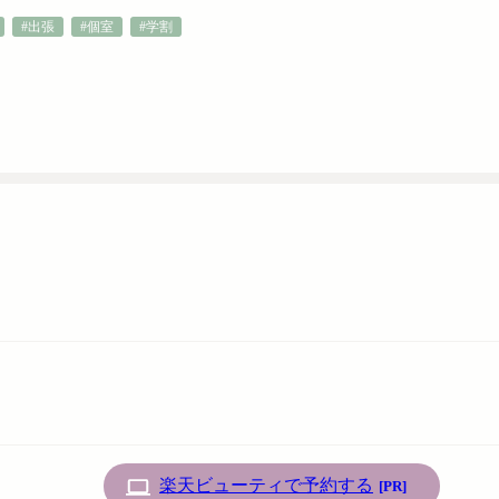
#出張
#個室
#学割
楽天ビューティで予約する
[PR]