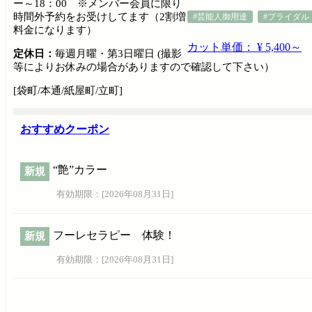
ー～18：00 ※メンバー会員に限り
時間外予約をお受けしてます（2割増
#芸能人御用達
#ブライダル
料金になります）
カット単価： ¥ 5,400～
定休日：
毎週月曜・第3日曜日 (撮影
等によりお休みの場合がありますので確認して下さい）
[袋町/本通/紙屋町/立町]
おすすめクーポン
“艶”カラー
新規
有効期限：[
2026年08月31日
]
フーレセラピー 体験！
新規
有効期限：[
2026年08月31日
]