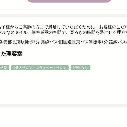
では、お子様からご高齢の方まで満足していただくために、お客様のこ
プルなスタイル、個室感覚の空間で、寛ろぎの時間を過ごせる理容
線/安芸長束駅徒歩3分 路線バス/旧国道長束バス停徒歩1分 路線バス
った理容室
#学割
#個人サロン・プライベートサロン
#予約なし