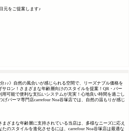
る目元をご提案します♪
1分♪♪》自然の風合いが感じられる空間で、リーズナブル価格を
げサロン！さまざまな年齢層向けのスタイルを提案！QR・バー
利用可能で便利な支払いシステムが充実！心地良い時間を過ごし
げパーマ専門店carrefour Noa谷塚店では、自然の温もりが感じ
さまざまな年齢層に支持されている当店は、多様なニーズに応え
イルを進化させるには、carrefour Noa谷塚店は最適な