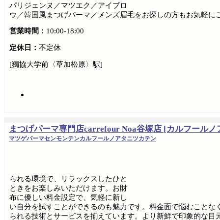
パリジェンヌ／マツエク／アイブロ
ウ／韓国風まつげパーマ／メンズ眉毛をお探しの方もお気軽に
営業時間：
10:00-18:00
定休日：
不定休
[獨協大学前〈草加松原〉駅]
まつげパーマ専門店carrefour Noa谷塚店 [カルフール
マツゲパーマセンモンテンカルフールノアタニツカテン
られる環境で、リラックスしたひと
ときをお楽しみいただけます。お財
布に優しい料金設定で、気軽に新し
い自分を試すことができるのも魅力です。料金面で悩むことな
られる技術とサービスを揃えています。より新鮮で印象的な目元を