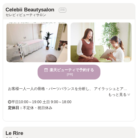
Celebii Beautysalon
セレビィビューティサロン
楽天ビューティで予約する
[PR]
お客様一人一人の骨格・パーツバランスを分析し、 アイラッシュとアイブロウを合わせたデザインをご提案させて頂きます. 【まつ毛エクステ】商材にこだわり毛質は最高級セーブルのみ。国産の接着剤を使用。 【ラッシュリフト】似合わせラッシュリフトとSNSで話題のパリジェンヌラッシュリフト。地まつ毛を根元から80°立ち上げ自然にリフトアップ！ 【アイブロウ】お顔の黄金比率から眉毛のデザインを作り、余分な毛は眉Wax脱毛で根元から除去！最新技術ブロウリフトで眉の毛流れも自由自在に♪ ※現在、電話または公式LINEからのご予約をお願いしております。 施術中や外出中は電話にでられない場合がございます。 公式LINEからご連絡ください。 《 ID検索 → @jmx6886n 》
もっと見る
平日10:00～19:00 土日 9:00～18:00
定休日：
不定休・祝日休み
Le Rire