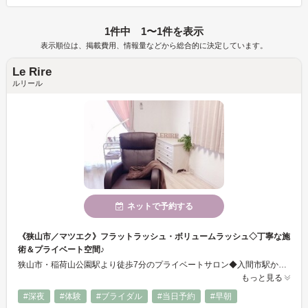
1件中 1〜1件を表示
表示順位は、掲載費用、情報量などから総合的に決定しています。
Le Rire
ルリール
ネットで予約する
《狭山市／マツエク》フラットラッシュ・ボリュームラッシュ◇丁寧な施
術＆プライベート空間♪
狭山市・稲荷山公園駅より徒歩7分のプライベートサロン◆入間市駅から車でも◎21時まで営業しているので、お仕事でお帰りが遅い方にも便利！時間外もご相談下さい！プライベート空間で、リラックスしてマツエクの施術が受けられます◇フラットフラッシュ／ミンク／ボリュームラッシュ等、豊富な種類と丁寧な施術でお客様にぴったりの目元にお仕上げします♪
もっと見る
#深夜
#体験
#ブライダル
#当日予約
#早朝