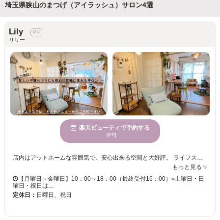
埼玉県狭山のまつげ（アイラッシュ）サロン4選
Lily
リリー
楽天ビューティで予約する
[PR]
店内はアットホームな雰囲気で、安心出来る空間と大好評。 ライフスタイルに合わせてご活用頂けます❗ オススメメニューは、〚持続力抜群のぱっちりボリューム時間無制限の付け放題 〛★200本以上付けても一律料金で安心♪ 大変お得な【初回限定価格】もご用意しているので、目元のお洒落を楽しみたい方は、この機会に是非お試しください！ まつげは、お顔の印象を変える！ 長さやカラーも沢山取り揃えており、目元から可愛さアップ♪ お客様のお悩みを深掘りし、お悩みの改善に向けたデザイン、「なりたい目元」を叶えます★ 当店は、髪の増毛エクステもございます。髪にボリュームが出るだけで気持ちが前向きになりまよね！ そしてお顔も明るくなり笑顔へ☺️ 笑顔になれば、「人生変わるかも？⁉️」もっと早く知りたかったとおっしゃる方が多いです♪ 素敵なご縁があることを願っております。 施術の事だけでなく、子育ての悩み、プライベートのお話等、末長くお客様に寄り添えるサロンを目指しております 狭山市、新狭山、入曽、所沢、新所沢、飯能、川越、日高、青梅など都内の方からもご来店頂いております
もっと見る
【月曜日～金曜日】10：00～18：00（最終受付16：00）※土曜日・日
曜日・祝日は…
定休日：
日曜日、祝日