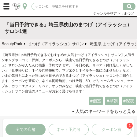
ジャンルを指定
：まつげ
「当日予約できる」埼玉県狭山のまつげ（アイラッシュ）
サロン1選
BeautyPark
まつげ（アイラッシュ）サロン
埼玉県 まつげ（アイラッ
【埼玉県狭山×当日予約できるでおすすめの人気まつげ（アイラッシュ）サロン】人気ラ
ンキングや口コミ・評判、クーポンから、狭山で当日予約できるまつげ（アイラッシ
ュ）サロンがかんたんに検索・予約できます。「今日の夜、リペア（付け足し）がした
い」「仕事帰りに、ネイル同時施術で、マツエクとネイルを一気に済ませたい」など、
いまの気持ちにあった狭山の当日予約できるまつげ（アイラッシュ）サロンをご紹介し
ます。クーポンが豊富で、ネイル同時施術、つけ放題、3D、ボリュームラッシュ、セー
ブル、カラーエクステ、リペア、オフのみなど、狭山で当日予約できるまつげ（アイラ
ッシュ）サロン自慢のメニューがお安く受けられます！
個室
早朝
深夜
人気のキーワードをもっと見る
1
全ての店舗
ネット予約可
クーポン有