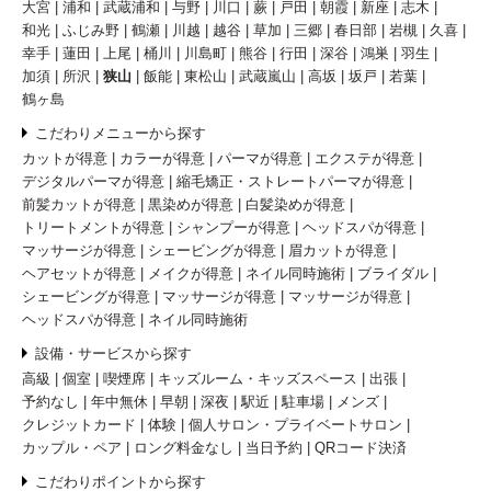
大宮
浦和
武蔵浦和
与野
川口
蕨
戸田
朝霞
新座
志木
和光
ふじみ野
鶴瀬
川越
越谷
草加
三郷
春日部
岩槻
久喜
幸手
蓮田
上尾
桶川
川島町
熊谷
行田
深谷
鴻巣
羽生
加須
所沢
狭山
飯能
東松山
武蔵嵐山
高坂
坂戸
若葉
鶴ヶ島
こだわりメニューから探す
カットが得意
カラーが得意
パーマが得意
エクステが得意
デジタルパーマが得意
縮毛矯正・ストレートパーマが得意
前髪カットが得意
黒染めが得意
白髪染めが得意
トリートメントが得意
シャンプーが得意
ヘッドスパが得意
マッサージが得意
シェービングが得意
眉カットが得意
ヘアセットが得意
メイクが得意
ネイル同時施術
ブライダル
シェービングが得意
マッサージが得意
マッサージが得意
ヘッドスパが得意
ネイル同時施術
設備・サービスから探す
高級
個室
喫煙席
キッズルーム・キッズスペース
出張
予約なし
年中無休
早朝
深夜
駅近
駐車場
メンズ
クレジットカード
体験
個人サロン・プライベートサロン
カップル・ペア
ロング料金なし
当日予約
QRコード決済
こだわりポイントから探す