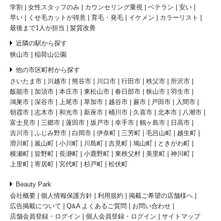
学割
女性スタッフのみ
カウンセリング重視
ベテラン
安い
早い
くせ毛カットが得意
育毛・発毛
イケメン
カラーリスト
最後まで1人が担当
髪質改善
近隣の駅から探す
狭山市
稲荷山公園
他の市区町村から探す
さいたま市
川越市
熊谷市
川口市
行田市
秩父市
所沢市
飯能市
加須市
本庄市
東松山市
春日部市
狭山市
羽生市
鴻巣市
深谷市
上尾市
草加市
越谷市
蕨市
戸田市
入間市
朝霞市
志木市
和光市
新座市
桶川市
久喜市
北本市
八潮市
富士見市
三郷市
蓮田市
坂戸市
幸手市
鶴ヶ島市
日高市
吉川市
ふじみ野市
白岡市
伊奈町
三芳町
毛呂山町
越生町
滑川町
嵐山町
小川町
川島町
吉見町
鳩山町
ときがわ町
横瀬町
皆野町
長瀞町
小鹿野町
東秩父村
美里町
神川町
上里町
寄居町
宮代町
杉戸町
松伏町
Beauty Park
会社概要
個人情報保護方針
利用規約
掲載ご希望の店舗様へ
広告掲載について
Q&A よくあるご質問
お問い合わせ
店舗会員登録・ログイン
個人会員登録・ログイン
サイトマップ