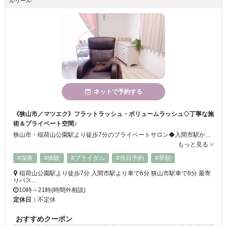
ルリール
ネットで予約する
《狭山市／マツエク》フラットラッシュ・ボリュームラッシュ◇丁寧な施
術＆プライベート空間♪
狭山市・稲荷山公園駅より徒歩7分のプライベートサロン◆入間市駅から車でも◎21時まで営業しているので、お仕事でお帰りが遅い方にも便利！時間外もご相談下さい！プライベート空間で、リラックスしてマツエクの施術が受けられます◇フラットフラッシュ／ミンク／ボリュームラッシュ等、豊富な種類と丁寧な施術でお客様にぴったりの目元にお仕上げします♪
もっと見る
#深夜
#体験
#ブライダル
#当日予約
#早朝
稲荷山公園駅より徒歩7分 入間市駅より車で6分 狭山市駅車で8分 最寄
りバス…
10時～21時(時間外相談)
定休日：
不定休
おすすめクーポン