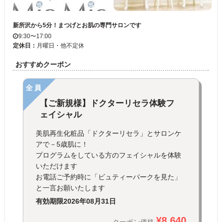
新所沢から5分！まつげとお肌の専門サロンです
9:30〜17:00
定休日：
月曜日・他不定休
おすすめクーポン
全員
【ご新規様】ドクターリセラ体験フ
ェイシャル
美肌再生化粧品「ドクターリセラ」とサロンケ
アで－5歳肌に！
プログラムをしている方のフェイシャルを体験
いただけます
お電話ご予約時に「ビュティーパークを見た」
と一言お願いたします
有効期限
2026年08月31日
¥8,640
クーポン価格