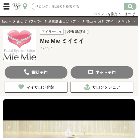
ジャンルを指定
：まつげ
BeautyPark
まつげ（アイラッシュ）サロン
埼玉県 まつげ（アイラッシュ）サロン
狭山 まつげ（アイラッシュ）サロン
Mie Mie ミイミイ
ログイン
[ 埼玉県/狭山 ]
アイラッシュ
Mie Mie ミイミイ
会員登録
（無料）
ミイミイ
キーワード検索
電話
予約
ネット
予約
ジャンルを選択
マイサロン登録
サロンをシェア
キーワードで検索
近くのサロンを探す
現在地から探す