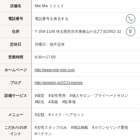
店舗名
Mie Mie ミイミイ
電話番号
電話番号を表示する
住所
〒359-1106 埼玉県所沢市東狭山ケ丘2丁目2952-32
定休日
月曜日・他不定休
営業時間
9:30〜17:00
ホームページ
http://www.mie-mie.com
ブログ
http://ameblo.jp/3131miemie
設備サービス
#個室
#女性専用
#個人サロン・プライベートサロン
#駅近
#高級
#駐車場
メニュー
#定額
#メイク・ヘアセット
こだわりのポ
#女性スタッフのみ
#雑誌掲載
#カウンセリング重視
イント
#ベテラン