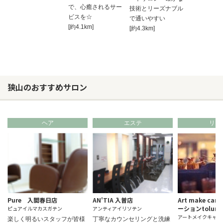
で、心癒されるサー
技術とリーズナブル
ビスを☆
で通いやすい
[約4.1km]
[約4.3km]
狭山のおすすめサロン
ヘア
エステ
リラ
Pure 入間春日店
AN'TIA 入曽店
Art make c
ーションtolun
ピュアイルマカスガテン
アンティアイリソテン
アートメイクキャン
楽しく明るいスタッフが皆様
丁寧なカウンセリングと洗練