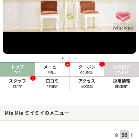
ヘアサロン
ネイルサロン
まつげサロン
エステサロン
リラクゼーションサロン
56
1
トップ
メニュー
クーポン
カタログ
美容クリニック
TOP
MENU
COUPON
CATALOG
2
スタッフ
口コミ
アクセス
採用情報
STAFF
REVIEW
ACCESS
RECRUIT
ヘアカタログ
ネイルカタログ
Mie Mie ミイミイのメニュー
メンズカタログ
56
全
件