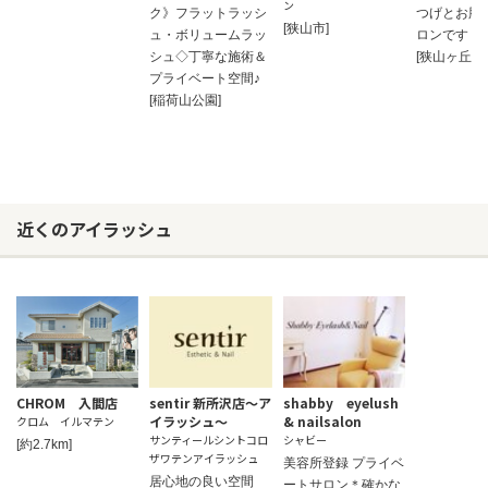
ン
ク》フラットラッシ
つげとお肌
[狭山市]
ュ・ボリュームラッ
ロンです
シュ◇丁寧な施術＆
[狭山ヶ丘]
プライベート空間♪
[稲荷山公園]
近くのアイラッシュ
CHROM 入間店
sentir 新所沢店～ア
shabby eyelush
イラッシュ～
& nailsalon
クロム イルマテン
サンティールシントコロ
シャビー
[約2.7km]
ザワテンアイラッシュ
美容所登録 プライベ
居心地の良い空間
ートサロン＊確かな