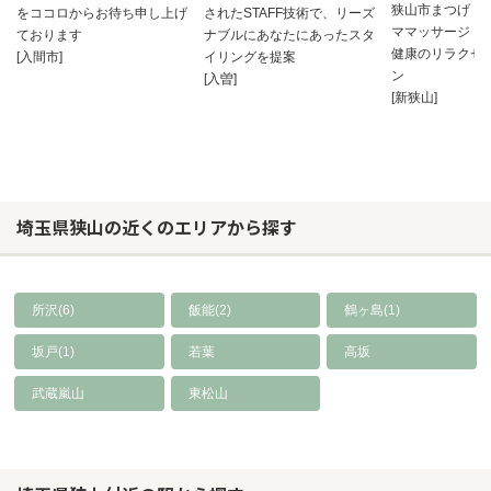
狭山市まつげ・
をココロからお待ち申し上げ
されたSTAFF技術で、リーズ
ママッサージ・
ております
ナブルにあなたにあったスタ
健康のリラクゼ
[入間市]
イリングを提案
ン
[入曽]
[新狭山]
埼玉県狭山の近くのエリアから探す
所沢(6)
飯能(2)
鶴ヶ島(1)
坂戸(1)
若葉
高坂
武蔵嵐山
東松山