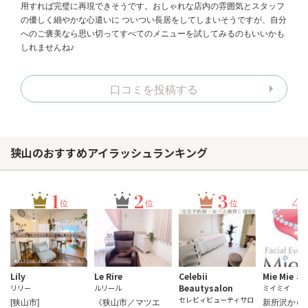
用すれば完璧に再現できそうです。おしゃれな店内の雰囲気とスタッフ
の優しく細やかな心遣いに ついつい長居をしてしまいそうですが、自分
へのご褒美なら思い切ってすべてのメニューを試してみるのもいいかも
しれませんね♪
口コミを投稿する
狭山のおすすめアイラッシュランキング
1
2
3
4
位
位
位
Lily
Le Rire
Celebii
Mie Mie 
Beautysalon
リリー
ルリール
ミイミイ
セレビィビューティサロ
[狭山市]
《狭山市／マツエ
新所沢から