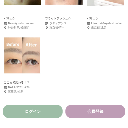
パリエク
フラットラッシュ☆
パリエク
Beauty salon moon
ラディアンス
Lian nail&eyelash salon
神奈川県/横須賀
東京都/府中
東京都/練馬
ここまで変わる！？
BALANCE LASH
三重県/鈴鹿
ログイン
会員登録