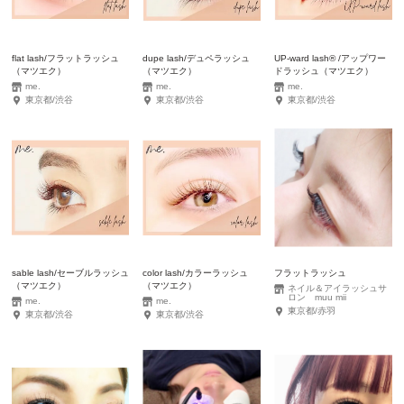
​flat lash/フラットラッシュ
​dupe lash/デュペラッシュ
​UP-ward lash®︎ /アップワー
（マツエク）
（マツエク）
ドラッシュ（マツエク）
me.
me.
me.
東京都/渋谷
東京都/渋谷
東京都/渋谷
​sable lash/セーブルラッシュ
color lash/カラーラッシュ
フラットラッシュ
（マツエク）
（マツエク）
ネイル＆アイラッシュサ
ロン muu mii
me.
me.
東京都/赤羽
東京都/渋谷
東京都/渋谷