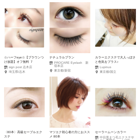
☆ハーフeye☆【ブラウンつ
ナチュラルプラン
カラーエクステで大人っぽさ
け放題】オフ無料 ７
と色気をプラス♪
PROCARE Eyelash 新
宿本店
sign post 志木店
Lupinus
東京都/新宿
埼玉県/志木
東京都/国立
〈80本〉高級セーブルエク
マツエク初心者の方におスス
セーラームーンカラー
ステ
メ 80本
中目黒まつ毛エクステサ