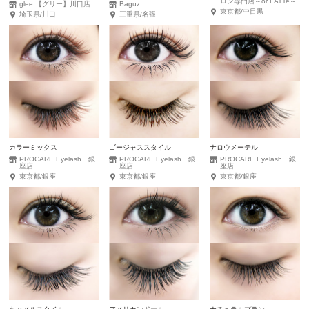
ロン専門店～or LATTe～
glee 【グリー】川口店
Baguz
東京都/中目黒
埼玉県/川口
三重県/名張
カラーミックス
ゴージャススタイル
ナロウメーテル
PROCARE Eyelash 銀
PROCARE Eyelash 銀
PROCARE Eyelash 銀
座店
座店
座店
東京都/銀座
東京都/銀座
東京都/銀座