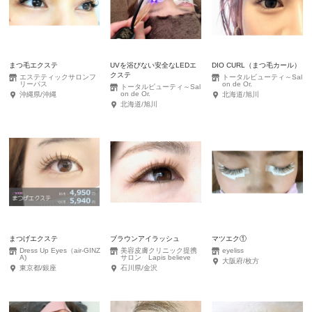
まつ毛エクステ
UVを浴びない安全なLEDエ
DIO CURL（まつ毛カール）
クステ
エステティックサロンフ
トータルビューティ～Sal
リーパス
on de Or.
トータルビューティ～Sal
on de Or.
沖縄県/沖縄
北海道/旭川
北海道/旭川
まつげエクステ
ブラウンアイラッシュ
マツエク①
Dress Up Eyes（air-GINZ
美容皮膚クリニック提携
eyeliss
A)
サロン Lapis believe
大阪府/枚方
東京都/銀座
石川県/金沢