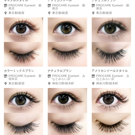
キャメルスタイル
アメリカンドール
ナチュラルプラン
PROCARE Eyelash 銀
PROCARE Eyelash 銀
PROCARE Eyelash 銀
座店
座店
座店
東京都/銀座
東京都/銀座
東京都/銀座
カラーミックスプラン
ナチュラルプラン
アメリカンドールスタイル
PROCARE Eyelash 新
PROCARE Eyelash み
PROCARE Eyelash み
宿本店
なとみらい店
なとみらい店
東京都/新宿
神奈川県/桜木町
神奈川県/桜木町