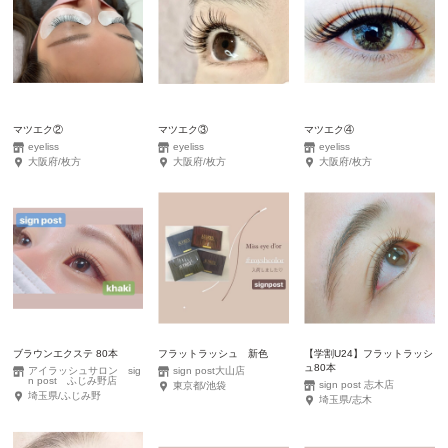
マツエク②
マツエク③
マツエク④
eyeliss
eyeliss
eyeliss
大阪府/枚方
大阪府/枚方
大阪府/枚方
ブラウンエクステ 80本
フラットラッシュ 新色
【学割U24】フラットラッシ
ュ80本
アイラッシュサロン sig
sign post大山店
n post ふじみ野店
sign post 志木店
東京都/池袋
埼玉県/ふじみ野
埼玉県/志木