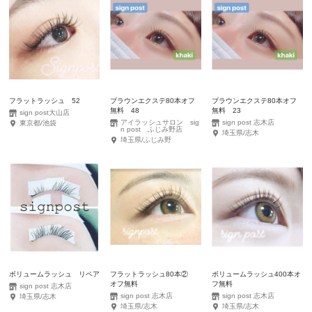
フラットラッシュ 52
ブラウンエクステ80本オフ
ブラウンエクステ80本オフ
無料 48
無料 23
sign post大山店
アイラッシュサロン sig
sign post 志木店
東京都/池袋
n post ふじみ野店
埼玉県/志木
埼玉県/ふじみ野
ボリュームラッシュ リペア
フラットラッシュ80本②
ボリュームラッシュ400本オ
オフ無料
フ無料
sign post 志木店
sign post 志木店
sign post 志木店
埼玉県/志木
埼玉県/志木
埼玉県/志木