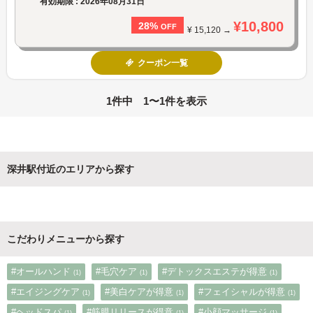
有効期限 : 2026年08月31日
¥10,800
28%
OFF
¥ 15,120 →
クーポン一覧
1件中 1〜1件を表示
深井駅付近のエリアから探す
こだわりメニューから探す
#オールハンド
#毛穴ケア
#デトックスエステが得意
(1)
(1)
(1)
#エイジングケア
#美白ケアが得意
#フェイシャルが得意
(1)
(1)
(1)
#ヘッドスパ
#筋膜リリースが得意
#小顔マッサージ