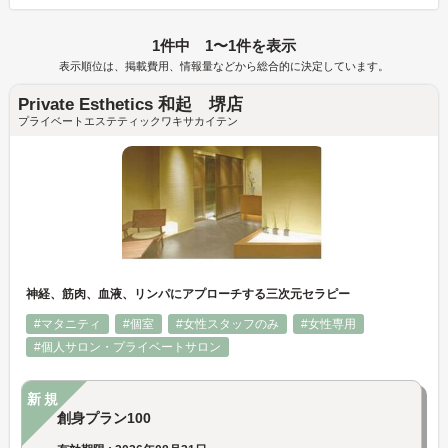
1件中 1〜1件を表示
表示順位は、掲載費用、情報量などから総合的に決定しています。
Private Esthetics 和起 堺店
プライベートエステティックワキサカイテン
神経、筋肉、血液、リンパにアプローチする三次元セラピー
#マタニティ
#個室
#女性スタッフのみ
#女性専用
#個人サロン・プライベートサロン
新規
創身プラン100