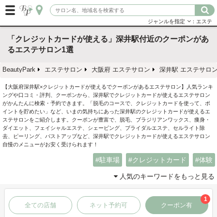
ジャンルを指定
：エステ
「クレジットカードが使える」深井駅付近のクーポンがあ
るエステサロン1選
BeautyPark
エステサロン
大阪府 エステサロン
深井駅 エステサロ
【大阪府深井駅×クレジットカードが使えるでクーポンがあるエステサロン】人気ランキ
ングや口コミ・評判、クーポンから、深井駅でクレジットカードが使えるエステサロン
がかんたんに検索・予約できます。「脱毛のコースで、クレジットカードを使って、ポ
イントを貯めたい」など、いまの気持ちにあった深井駅のクレジットカードが使えるエ
ステサロンをご紹介します。クーポンが豊富で、脱毛、ブラジリアンワックス、痩身・
ダイエット、フェイシャルエステ、シェービング、ブライダルエステ、セルライト除
去、ピーリング、バストアップなど、深井駅でクレジットカードが使えるエステサロン
自慢のメニューがお安く受けられます！
駐車場
クレジットカード
体験
人気のキーワードをもっと見る
1
全ての店舗
ネット予約可
クーポン有