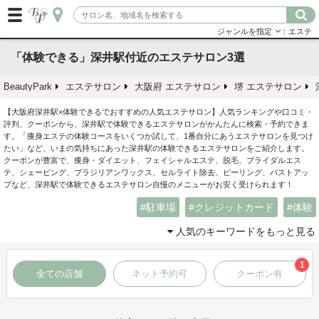
ジャンルを指定
：エステ
「体験できる」深井駅付近のエステサロン3選
BeautyPark
エステサロン
大阪府 エステサロン
堺 エステサロン
【大阪府深井駅×体験できるでおすすめの人気エステサロン】人気ランキングや口コミ・
評判、クーポンから、深井駅で体験できるエステサロンがかんたんに検索・予約できま
す。「痩身エステの体験コースをいくつか試して、1番自分にあうエステサロンを見つけ
たい」など、いまの気持ちにあった深井駅の体験できるエステサロンをご紹介します。
クーポンが豊富で、痩身・ダイエット、フェイシャルエステ、脱毛、ブライダルエス
テ、シェービング、ブラジリアンワックス、セルライト除去、ピーリング、バストアッ
プなど、深井駅で体験できるエステサロン自慢のメニューがお安く受けられます！
駐車場
クレジットカード
体験
人気のキーワードをもっと見る
1
全ての店舗
ネット予約可
クーポン有