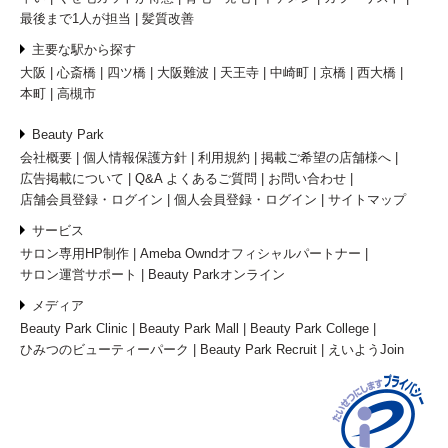
最後まで1人が担当
髪質改善
主要な駅から探す
大阪
心斎橋
四ツ橋
大阪難波
天王寺
中崎町
京橋
西大橋
本町
高槻市
Beauty Park
会社概要
個人情報保護方針
利用規約
掲載ご希望の店舗様へ
広告掲載について
Q&A よくあるご質問
お問い合わせ
店舗会員登録・ログイン
個人会員登録・ログイン
サイトマップ
サービス
サロン専用HP制作
Ameba Owndオフィシャルパートナー
サロン運営サポート
Beauty Parkオンライン
メディア
Beauty Park Clinic
Beauty Park Mall
Beauty Park College
ひみつのビューティーパーク
Beauty Park Recruit
えいようJoin