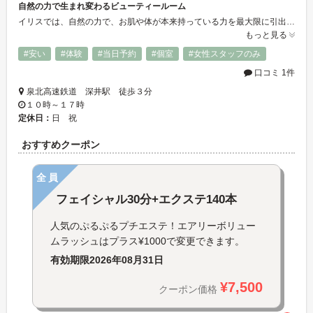
自然の力で生まれ変わるビューティールーム
イリスでは、自然の力で、お肌や体が本来持っている力を最大限に引出し、スピーディに肌再生をおこないます。 高価なお化粧品やいいと言われる物は色々試してみたけどいまいち効果や改善に満足できていない方は是非一度ご体験下さい。 スタッフも気さくでエステに抵抗がある方でもお気軽に通って頂けるサロンです(^^♪ 一回一回の都度払い制になっており、無理にお化粧品を進める事も御座いません。 完全個室ですので、忙しい日常から解放され、ゆっくりと最高のハンドテクニックをお楽しみ下さい。
もっと見る
#安い
#体験
#当日予約
#個室
#女性スタッフのみ
口コミ 1件
泉北高速鉄道 深井駅 徒歩３分
１０時～１７時
定休日：
日 祝
おすすめクーポン
全員
フェイシャル30分+エクステ140本
人気のぷるぷるプチエステ！エアリーボリュー
ムラッシュはプラス¥1000で変更できます。
有効期限
2026年08月31日
¥7,500
クーポン価格