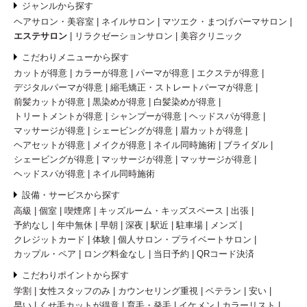
ジャンルから探す
ヘアサロン・美容室
ネイルサロン
マツエク・まつげパーマサロン
エステサロン
リラクゼーションサロン
美容クリニック
こだわりメニューから探す
カットが得意
カラーが得意
パーマが得意
エクステが得意
デジタルパーマが得意
縮毛矯正・ストレートパーマが得意
前髪カットが得意
黒染めが得意
白髪染めが得意
トリートメントが得意
シャンプーが得意
ヘッドスパが得意
マッサージが得意
シェービングが得意
眉カットが得意
ヘアセットが得意
メイクが得意
ネイル同時施術
ブライダル
シェービングが得意
マッサージが得意
マッサージが得意
ヘッドスパが得意
ネイル同時施術
設備・サービスから探す
高級
個室
喫煙席
キッズルーム・キッズスペース
出張
予約なし
年中無休
早朝
深夜
駅近
駐車場
メンズ
クレジットカード
体験
個人サロン・プライベートサロン
カップル・ペア
ロング料金なし
当日予約
QRコード決済
こだわりポイントから探す
学割
女性スタッフのみ
カウンセリング重視
ベテラン
安い
早い
くせ毛カットが得意
育毛・発毛
イケメン
カラーリスト