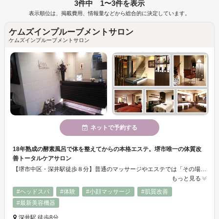
3件中 1〜3件を表示
表示順位は、掲載費用、情報量などから総合的に決定しています。
ケムズインプルーブメントサロン
ケムズインプルーブメントサロン
ネットで予約する
18年熟成の酵素風呂で体を整えてからの本格エステ。堺市唯一の体質改
善トータルケアサロン
【堺市中区・深井駅徒歩８分】普通のマッサージやエステでは「その場だけ」で終わっていたあなたへ。まず酵素風呂で体を芯から温め、血流を良くし、肌の土台を整えてから施術するから、リンパマッサージもフェイシャルも効果の出方がまったく違います。創業36年、延べ7万人以上が体感した「体質から変える」トータルケアを、あなたも。◎ホルモン免疫栄養学アドバイザーがいるサロン◎無料駐車場完備
もっと見る
#ヘッドスパ
#体験
#小顔マッサージ
#肌質改善
#最新美容機器
深井駅 徒歩8分