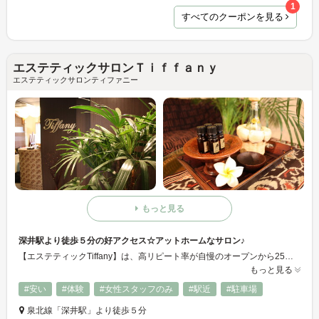
1
すべてのクーポンを見る
エステティックサロンＴｉｆｆａｎｙ
エステティックサロンティファニー
もっと見る
深井駅より徒歩５分の好アクセス☆アットホームなサロン♪
【エステティックTiffany】は、高リピート率が自慢のオープンから25年の老舗サロンです♪ 落着きのあるバリテイストな店内で、徹底的なサロンケアをお受け頂けます☆ 施術前後の丁寧なカウンセリングが好評◎ 気さくなスタッフが、ご来店をお待ちしております♪
もっと見る
#安い
#体験
#女性スタッフのみ
#駅近
#駐車場
泉北線「深井駅」より徒歩５分