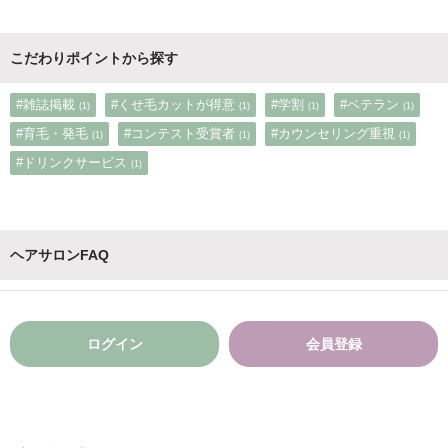
こだわりポイントから探す
#雑誌掲載
#くせ毛カットが得意
#学割
#ベテラン
(1)
(1)
(1)
(1)
#育毛・発毛
#コンテスト受賞者
#カウンセリング重視
(1)
(1)
(1)
#ドリンクサービス
(1)
ヘアサロンFAQ
ログイン
会員登録