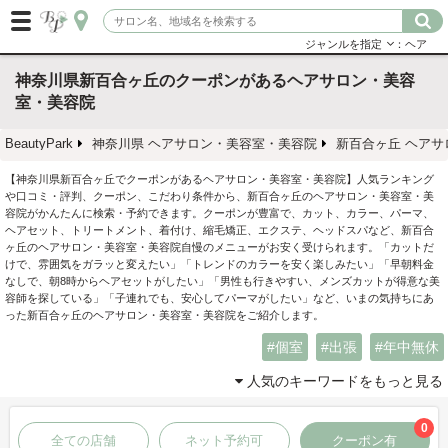
ジャンルを指定
：ヘア
神奈川県新百合ヶ丘のクーポンがあるヘアサロン・美容
室・美容院
BeautyPark
神奈川県 ヘアサロン・美容室・美容院
新百合ヶ丘 ヘア
【神奈川県新百合ヶ丘でクーポンがあるヘアサロン・美容室・美容院】人気ランキング
や口コミ・評判、クーポン、こだわり条件から、新百合ヶ丘のヘアサロン・美容室・美
容院がかんたんに検索・予約できます。クーポンが豊富で、カット、カラー、パーマ、
ヘアセット、トリートメント、着付け、縮毛矯正、エクステ、ヘッドスパなど、新百合
ヶ丘のヘアサロン・美容室・美容院自慢のメニューがお安く受けられます。「カットだ
けで、雰囲気をガラッと変えたい」「トレンドのカラーを安く楽しみたい」「早朝料金
なしで、朝8時からヘアセットがしたい」「男性も行きやすい、メンズカットが得意な美
容師を探している」「子連れでも、安心してパーマがしたい」など、いまの気持ちにあ
った新百合ヶ丘のヘアサロン・美容室・美容院をご紹介します。
個室
出張
年中無休
人気のキーワードをもっと見る
0
全ての店舗
ネット予約可
クーポン有