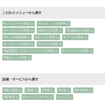
こだわりメニューから探す
#シャンプーが得意
#カット：～4,000円
(1)
(1)
#マッサージが得意
#着付けが得意
#白髪染めが得意
(1)
(1)
(1)
#ネイル同時施術
#カットが得意
#パーマが得意
(1)
(1)
(1)
#ヘアセットが得意
#カラーが得意
(1)
(1)
#縮毛矯正・ストレートパーマが得意
#ヘッドスパが得意
(1)
(1)
#眉カットが得意
(1)
設備・サービスから探す
#通い放題
#個室
#早朝
#出張
#年中無休
(1)
(1)
(1)
(1)
(1)
#駐車場
#クレジットカード
#メンズ
(1)
(1)
(1)