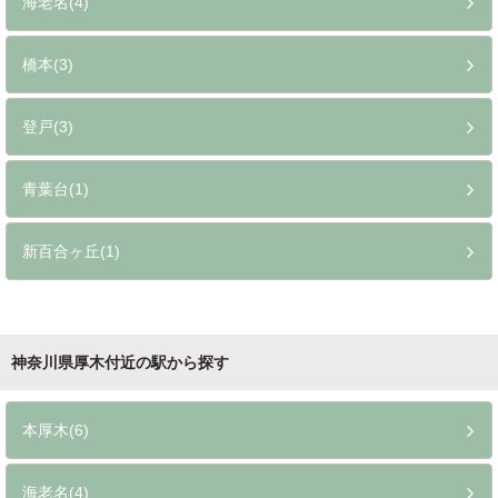
海老名(4)
橋本(3)
登戸(3)
青葉台(1)
新百合ヶ丘(1)
神奈川県厚木付近の駅から探す
本厚木(6)
海老名(4)