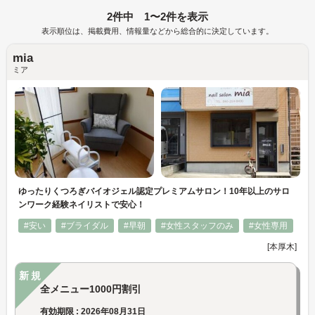
2件中 1〜2件を表示
表示順位は、掲載費用、情報量などから総合的に決定しています。
mia
ミア
ゆったりくつろぎバイオジェル認定プレミアムサロン！10年以上のサロ
ンワーク経験ネイリストで安心！
#安い
#ブライダル
#早朝
#女性スタッフのみ
#女性専用
[本厚木]
新規
全メニュー1000円割引
有効期限 : 2026年08月31日