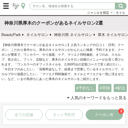
ジャンルを指定
：ネイル
神奈川県厚木のクーポンがあるネイルサロン2選
BeautyPark
ネイルサロン
神奈川県 ネイルサロン
厚木 ネイルサロ
【神奈川県厚木でクーポンがあるネイルサロン】人気ランキングや口コミ・評判、クー
ポン、こだわり条件から、厚木のネイルサロンがかんたんに検索・予約できます。クー
ポンが豊富で、ワンカラー、やり放題、ケア、マツエク同時施術、オフのみ、スカル
プ、長さ出し、フット、定額など、厚木のネイルサロン自慢のメニューがお安く受けら
れます。「ワンカラーのオフィスネイルを、2,000円台の定額コースで安く続けたい」
「今日オフのみしたい」「深夜料金なしで、始発まで営業しているネイルサロンで、ス
カルプやり放題がしたい」「マツエク同時施術で、ネイルとマツエクを一気に済ませた
い」など、いまの気持ちにあった厚木のネイルサロンをご紹介します。
予約なし
早朝
駅近
人気のキーワードをもっと見る
2
全ての店舗
ネット予約可
クーポン有