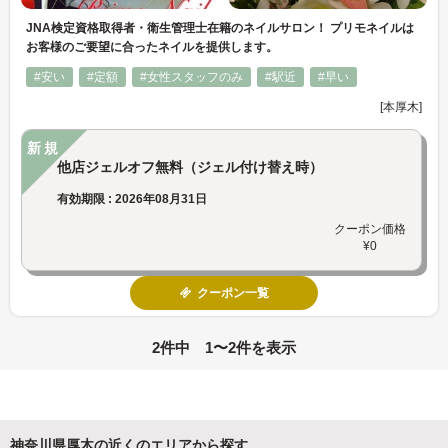
JNA検定資格取得者・衛生管理士在籍のネイルサロン！ プリモネイルは
お客様のご要望に合ったネイルを提供します。
#安い
#定額
#女性スタッフのみ
#駅近
#早い
[本厚木]
新規
他店ジェルオフ無料（ジェル付け替え時）
有効期限 : 2026年08月31日
クーポン価格
¥0
クーポン一覧
2件中 1〜2件を表示
神奈川県厚木の近くのエリアから探す