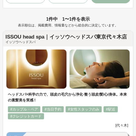
1件中 1〜1件を表示
表示順位は、掲載費用、情報量などから総合的に決定しています。
ISSOU head spa｜イッソウヘッドスパ東京代々木店
イッソウヘッドスパ
ヘッドスパ×科学の力で、頭皮の毛穴から浄化·整う頭皮/髪/心/身体。本来
の素髪美を実感 !
#カップル・ペア
#当日予約
#女性スタッフのみ
#駅近
#クレジットカード
[代々木]