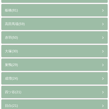
板橋(81)
高田馬場(59)
赤羽(50)
大塚(30)
巣鴨(29)
成増(24)
四ツ谷(21)
目白(21)