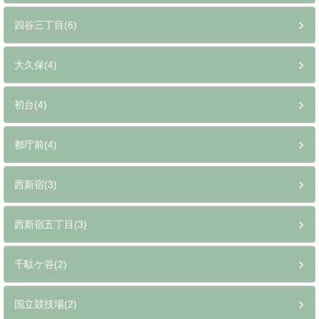
四谷三丁目(6)
大久保(4)
初台(4)
都庁前(4)
西新宿(3)
西新宿五丁目(3)
千駄ケ谷(2)
国立競技場(2)