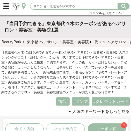
ジャンルを指定
：ヘア
「当日予約できる」東京都代々木のクーポンがあるヘアサ
ロン・美容室・美容院1選
BeautyPark
東京都 ヘアサロン・美容室・美容院
代々木 ヘアサロン・
【東京都代々木×当日予約できるでクーポンがあるヘアサロン・美容室・美容院】人気ラ
ンキングや口コミ・評判、クーポンから、代々木で当日予約できるヘアサロン・美容
室・美容院がかんたんに検索・予約できます。「今日の夜、カットだけしたい」「予定
の合間に、カラーがしたくなった」「仕事帰りに、ヘッドスパでシャンプーを済ませ
て、夜時間を満喫したい」「縮毛矯正専門店で、くせ毛からツヤツヤのストレートヘア
になりたい」など、いまの気持ちにあった代々木の当日予約できるヘアサロン・美容
室・美容院をご紹介します。クーポンが豊富で、カット、カラー、パーマ、ヘアセッ
ト、着付け、エクステ、縮毛矯正、トリートメント、ヘッドスパなど、代々木で当日予
約できるヘアサロン・美容室・美容院自慢のメニューがお安く受けられます！
駅近
メンズ
クレジットカード
人気のキーワードをもっと見る
1
全ての店舗
ネット予約可
クーポン有