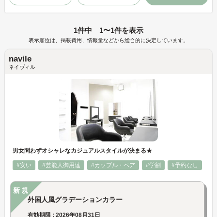
1件中 1〜1件を表示
表示順位は、掲載費用、情報量などから総合的に決定しています。
navile
ネイヴィル
男女問わずオシャレなカジュアルスタイルが決まる★
#安い
#芸能人御用達
#カップル・ペア
#学割
#予約なし
新規
外国人風グラデーションカラー
有効期限 : 2026年08月31日