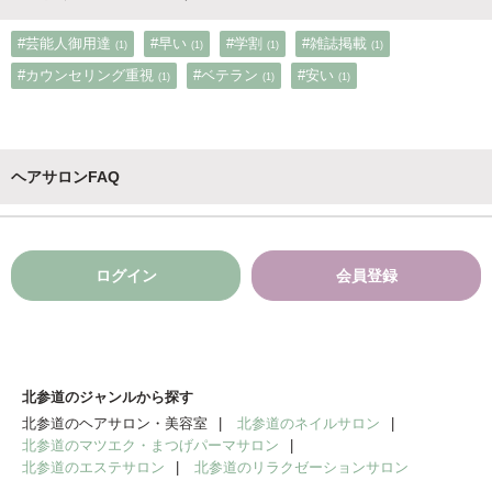
#芸能人御用達
#早い
#学割
#雑誌掲載
(1)
(1)
(1)
(1)
#カウンセリング重視
#ベテラン
#安い
(1)
(1)
(1)
ヘアサロンFAQ
ログイン
会員登録
北参道のジャンルから探す
北参道のヘアサロン・美容室
北参道のネイルサロン
北参道のマツエク・まつげパーマサロン
北参道のエステサロン
北参道のリラクゼーションサロン