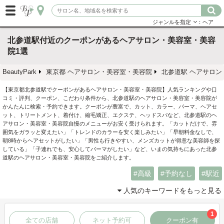
ジャンルを指定
：ヘア
北参道駅付近のクーポンがあるヘアサロン・美容室・美容
院1選
BeautyPark
東京都 ヘアサロン・美容室・美容院
北参道駅 ヘアサロン
【東京都北参道駅でクーポンがあるヘアサロン・美容室・美容院】人気ランキングや口
コミ・評判、クーポン、こだわり条件から、北参道駅のヘアサロン・美容室・美容院が
かんたんに検索・予約できます。クーポンが豊富で、カット、カラー、パーマ、ヘアセ
ット、トリートメント、着付け、縮毛矯正、エクステ、ヘッドスパなど、北参道駅のヘ
アサロン・美容室・美容院自慢のメニューがお安く受けられます。「カットだけで、雰
囲気をガラッと変えたい」「トレンドのカラーを安く楽しみたい」「早朝料金なしで、
朝8時からヘアセットがしたい」「男性も行きやすい、メンズカットが得意な美容師を探
している」「子連れでも、安心してパーマがしたい」など、いまの気持ちにあった北参
道駅のヘアサロン・美容室・美容院をご紹介します。
高級
予約なし
駅近
人気のキーワードをもっと見る
1
全ての店舗
ネット予約可
クーポン有