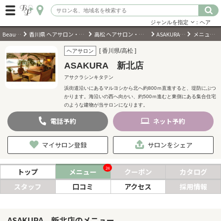
ジャンルを指定
：ヘア
BeautyPark
香川県 ヘアサロン・美容室・美容院
高松 ヘアサロン・美容室・美容院
ASAKURA 新北店
メニュー・料金
ログイン
[ 香川県/高松 ]
ヘアサロン
ASAKURA 新北店
会員登録
（無料）
アサクラシンキタテン
浜街道沿いにあるマルヨシから北へ約800ｍ直進すると、堤防にぶつ
かります。海沿いの西へ向かい、約500ｍ進むと東側にある集合住宅
キーワード検索
のような建物が当サロンになります。
ジャンルを選択
電話
予約
ネット
予約
マイサロン登録
サロンをシェア
キーワードで検索
24
トップ
メニュー
クーポン
カタログ
スタッフ
口コミ
アクセス
採用情報
近くのサロンを探す
現在地から探す
ASAKURA 新北店のメニュー