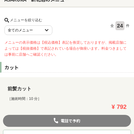
ヘアサロン
メニューを絞り込む
24
全
件
ネイルサロン
まつげサロン
メニューの表示価格は【税込価格】表記を推奨しておりますが、掲載店舗に
よっては【税抜価格】で表記されている場合が御座います。料金つきまして
エステサロン
は事前に店舗へご確認ください。
リラクゼーションサロン
カット
美容クリニック
ヘアカタログ
前髪カット
ネイルカタログ
［施術時間：10 分］
¥ 792
メンズカタログ
電話で予約