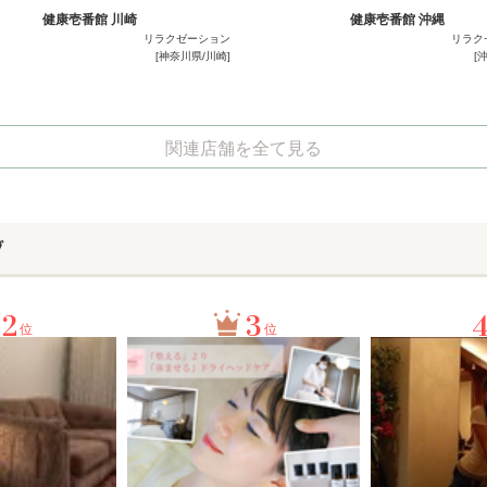
健康壱番館 川崎
健康壱番館 沖縄
リラクゼーション
リラク
[神奈川県/川崎]
[
関連店舗を全て見る
グ
2
3
位
位