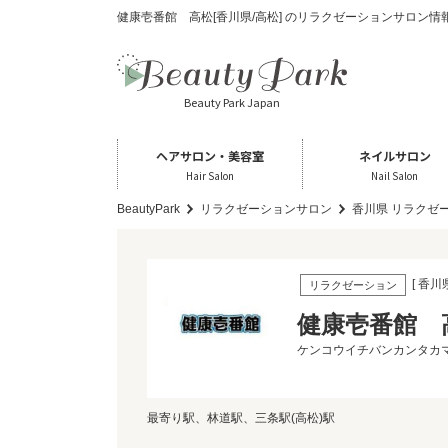
健康壱番館 高松[香川県/高松] のリラクゼーションサロン情
Beauty Park Japan
ヘアサロン・美容室
ネイルサロン
Hair Salon
Nail Salon
BeautyPark
リラクゼーションサロン
香川県 リラクゼ
[ 香川
リラクゼーション
健康壱番館 
ケンコウイチバンカンタカ
最寄り駅、林道駅、三条駅(高松)駅