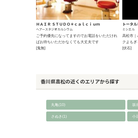
ＨＡＩＲ ＳＴＵＤＯ＊ｃａｌｃｉｕｍ
トータルビ
ヘアースタジオカルシウム
ミシエル
ご予約優先になってますのでお電話をいただけれ
高松市｜
ばお待ちいただかなくても大丈夫です
クよもぎ
[鬼無]
[伏石]
香川県高松の近くのエリアから探す
丸亀(10)
坂出
さぬき(1)
小