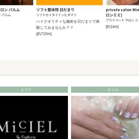
ロン パルム
ソフト整体院 日だまり
private salon
ロンミミ)
 パルム
ソフトセイタイインヒダマリ
プライベート サロン ミ
ハイクオリティな施術を日だまりで体
[約1km]
験してみませんか？？
[約720m]
エステ
ネイル