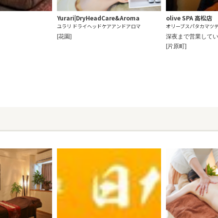
Yurari|DryHeadCare&Aroma
olive SPA 高松店
ユラリ ドライヘッドケアアンドアロマ
オリーブスパタカマツ
[花園]
深夜まで営業しているo
[片原町]