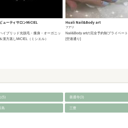
ューティサロンMiCIEL
Huali Nail&Body art
フアリ
ハイブリッド光脱毛・痩身・オーガニッ
Nail&Body artの完全予約制プライベー
＆漢方蒸しMiCIEL（ミシエル）
[空港通り]
(5)
善通寺(3)
豆島
三豊