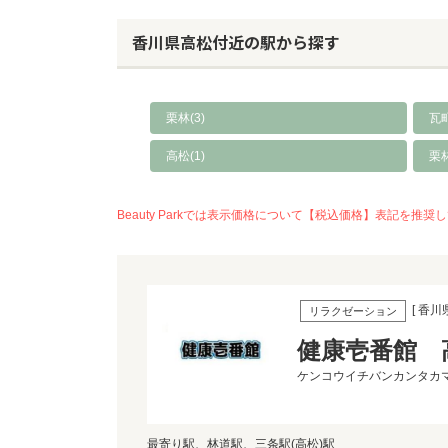
香川県高松付近の駅から探す
栗林(3)
瓦町
高松(1)
栗
Beauty Parkでは表示価格について【税込価格】表記
[ 香川
リラクゼーション
健康壱番館 
ケンコウイチバンカンタカ
最寄り駅、林道駅、三条駅(高松)駅