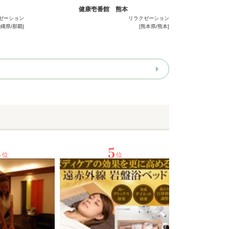
健康壱番館 熊本
ゼーション
リラクゼーション
沖縄県/那覇]
[熊本県/熊本]
4
5
位
位