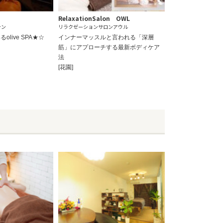
RelaxationSalon OWL
テン
リラクゼーションサロンアウル
live SPA★☆
インナーマッスルと言われる「深層
筋」にアプローチする最新ボディケア
法
[花園]