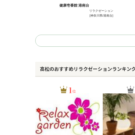
健康壱番館 港南台
リラクゼーション
[神奈川県/港南台]
高松のおすすめリラクゼーションランキン
1
位