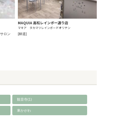
MAQUIA 高松レインボー通り店
マキア タカマツレインボードオリテン
トサロン
[林道]
観音寺(1)
東かがわ