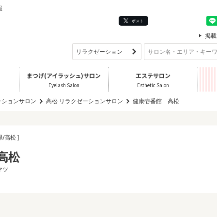
報
ポスト
掲載
まつげ(アイラッシュ)サロン
エステサロン
Eyelash Salon
Esthetic Salon
ーションサロン
高松 リラクゼーションサロン
健康壱番館 高松
県/高松 ]
高松
マツ