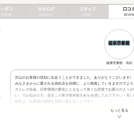
クーポン
カタログ
スタッフ
口コ
COUPON
CATALOG
STAFF
REVIE
健康壱番館 高松
沢山のお客様の笑顔に出会うことができました。ありがとうございます♪
みなさまからに愛される高松店を目標に、より精進していきますのでよろ
ストレス社会、日常環境の変化にともなって色々な症状でお困りの人々が
い」でお悩みの方、是非この東洋整体蘇生術を体感してみて下さい！長い
役目は、お客様の表情を笑顔に変えることです！
身体の不調でなかなか気分の晴れない方、是非！この技術を体感しにきて
もっと見る