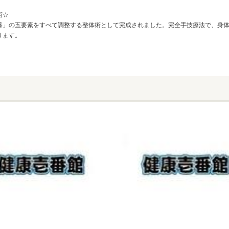
術☆
養」の五要素をすべて調整する整体術として完成されました。完全手技療法で、身
ります。