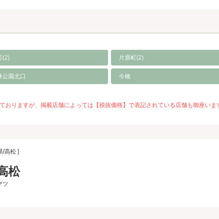
(2)
片原町(2)
林公園北口
今橋
を推奨しておりますが、掲載店舗によっては【税抜価格】で表記されている店舗も御座
県/高松 ]
高松
マツ