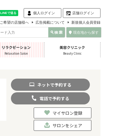
個人ログイン
店舗ログイン
ご希望の店舗様へ
広告掲載について
新規個人会員登録
現在地から探す
リラクゼーション
美容クリニック
Relaxation Salon
Beauty Clinic
ネット
で
予約
する
電話
で
予約
する
マイサロン登録
サロンをシェア