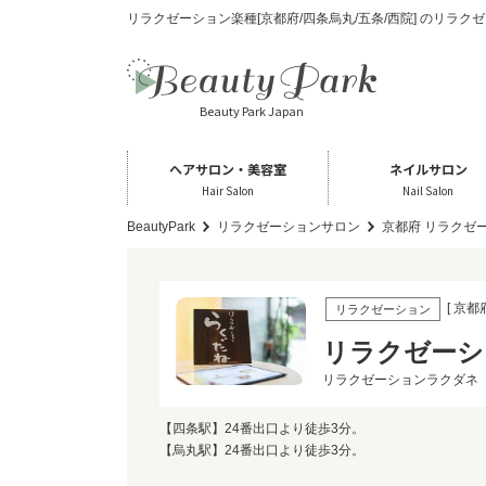
リラクゼーション楽種[京都府/四条烏丸/五条/西院] のリラ
Beauty Park Japan
ヘアサロン・美容室
ネイルサロン
Hair Salon
Nail Salon
BeautyPark
リラクゼーションサロン
京都府 リラクゼ
[ 京都
リラクゼーション
リラクゼーシ
リラクゼーションラクダネ
【四条駅】24番出口より徒歩3分。
【烏丸駅】24番出口より徒歩3分。