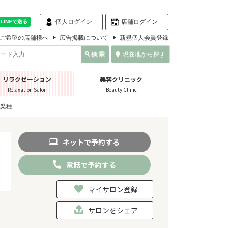
個人ログイン
店舗ログイン
ご希望の店舗様へ
広告掲載について
新規個人会員登録
現在地から探す
リラクゼーション
美容クリニック
Relaxation Salon
Beauty Clinic
楽種
ネット
で
予約
する
電話
で
予約
する
マイサロン登録
サロンをシェア