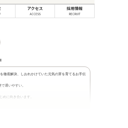
ミ
アクセス
採用情報
W
ACCESS
RECRUIT
種
みを徹底解決、しおれかけていた元気の芽を育てるお手伝
便で通いやすい。
じめに向き合います。