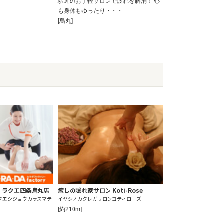
駅近のお手軽サロンで疲れを解消！ 心
も身体もゆったり・・・
[烏丸]
 ラクエ四条烏丸店
癒しの隠れ家サロン Koti-Rose
クエシジョウカラスマテ
イヤシノカクレガサロンコティローズ
[約210m]