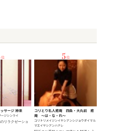
4
5
位
位
ッサージ 神来
コリとり名人癒庵 四条・大丸前 癒
庵 ～は・な・れ～
サージシンライ
コリトリメイジンイヤシアンシジョウダイマル
都のリラクゼーショ
マエイヤシアンハナレ
ジ