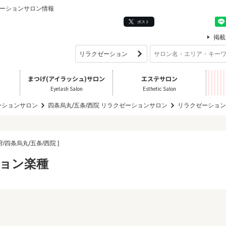
クゼーションサロン情報
ポスト
掲載
まつげ(アイラッシュ)サロン
エステサロン
Eyelash Salon
Esthetic Salon
ーションサロン
四条烏丸/五条/西院 リラクゼーションサロン
リラクゼーション
府/四条烏丸/五条/西院 ]
ョン楽種