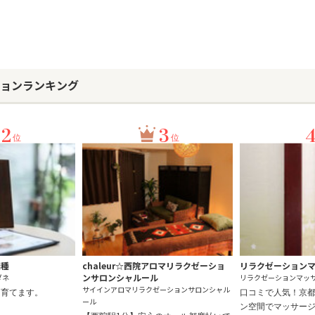
ションランキング
2
3
位
位
楽種
chaleur☆西院アロマリラクゼーショ
リラクゼーションマ
ンサロンシャルール
ダネ
リラクゼーションマッ
サイインアロマリラクゼーションサロンシャル
、育てます。
口コミで人気！京
ール
ン空間でマッサー