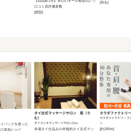
【西院駅1分】安心のオール都度払いで
[烏丸]
口コミ高評価多数
[西院]
タイ古式マッサージサロン 風（ろ
カラダファクトリー
む）
カラダファクトリー ラ
タイコシキマッサージサロンロム
ン
レイパックを使った
本場タイ仕込みの本格的タイ古式マッ
[約280m]
◎美肌に☆+°