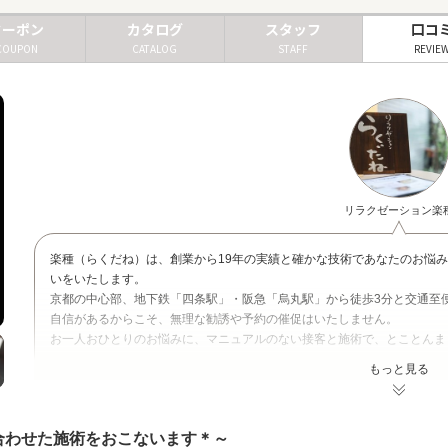
クーポン
カタログ
スタッフ
口コ
COUPON
CATALOG
STAFF
REVIE
リラクゼーション楽
楽種（らくだね）は、創業から19年の実績と確かな技術であなたのお悩
いをいたします。
京都の中心部、地下鉄「四条駅」・阪急「烏丸駅」から徒歩3分と交通至
自信があるからこそ、無理な勧誘や予約の催促はいたしません。
お一人おひとりのお悩みに、マニュアルのない接客と施術で、とことんま
もっと見る
合わせた施術をおこないます＊～