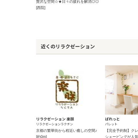
贅沢な空間☆★日々の疲れを解消◎◎
[西院]
近くのリラクゼーション
リラクゼーション 楽朕
ぱれっと
リラクゼーションラクチン
パレット
京都の繁華街から程近い癒しの空間♪
【完全予約制】ク
[約0m]
シェービングが人気