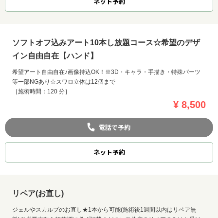
ネット
予約
ソフトオフ込みアート10本し放題コース☆希望のデザ
イン自由自在【ハンド】
希望アート自由自在♪画像持込OK！※3D・キャラ・手描き・特殊パーツ
等一部NGあり☆スワロ立体は12個まで
［施術時間：120 分］
¥ 8,500
電話で予約
ネット
予約
リペア(お直し)
ジェルやスカルプのお直し★1本から可能(施術後1週間以内はリペア無