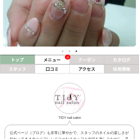
ヘアサロン
ネイルサロン
まつげサロン
エステサロン
39
トップ
メニュー
クーポン
カタログ
リラクゼーションサロン
スタッフ
口コミ
アクセス
採用情報
美容クリニック
ヘアカタログ
ネイルカタログ
メンズカタログ
TIDY nail salon
公式ページ（ブログ）も非常に華やかで、スタッフのネイルの楽しさが
伝わってきます☆☆フレンドリーなスタッフと会話を楽しみながら、爪