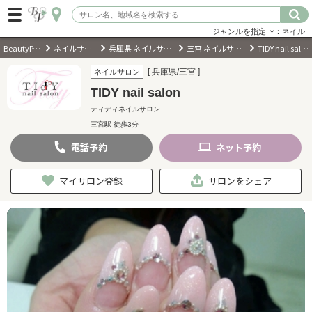
ジャンルを指定
：ネイル
BeautyPark
ネイルサロン
兵庫県 ネイルサロン
三宮 ネイルサロン
TIDY nail salon
ログイン
[ 兵庫県/三宮 ]
ネイルサロン
TIDY nail salon
会員登録
（無料）
ティディネイルサロン
三宮駅 徒歩3分
キーワード検索
電話
予約
ネット
予約
ジャンルを選択
マイサロン登録
サロンをシェア
キーワードで検索
近くのサロンを探す
現在地から探す