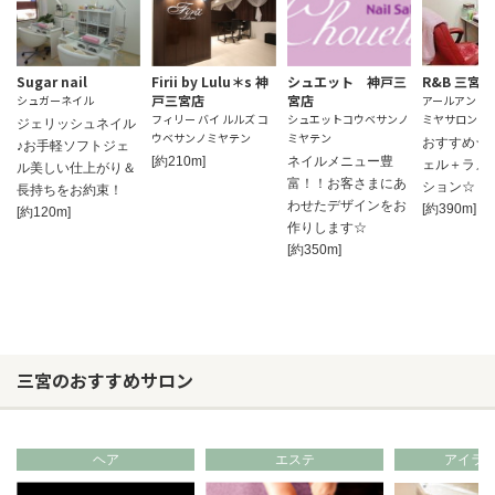
Sugar nail
Firii by Lulu＊s 神
シュエット 神戸三
R&B 三宮Sa
戸三宮店
宮店
シュガーネイル
アールアンド
フィリー バイ ルルズ コ
シュエットコウベサンノ
ミヤサロン
ジェリッシュネイル
ウベサンノミヤテン
ミヤテン
おすすめ☆
♪お手軽ソフトジェ
[約210m]
ネイルメニュー豊
ェル＋ラメ
ル美しい仕上がり＆
富！！お客さまにあ
ション☆
長持ちをお約束！
わせたデザインをお
[約390m]
[約120m]
作りします☆
[約350m]
三宮のおすすめサロン
ヘア
エステ
アイラ