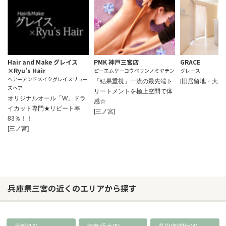
Hair and Make グレイス
PMK 神戸三宮店
GRACE
×Ryu's Hair
ピーエムケーコウベサンノミヤテン
グレース
ヘアーアンドメイクグレイスリュー
「結果重視」一流の最先端ト
[旧居留地・大丸
ズヘア
リートメントを極上空間で体
オリジナルオール「W」ドラ
感☆
イカット専門★リピート率
[三ノ宮]
83％！！
[三ノ宮]
兵庫県三宮の近くのエリアから探す