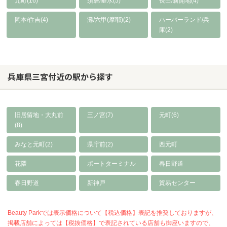
元町(16)
須磨/垂水(5)
長田/新開地(4)
岡本/住吉(4)
灘/六甲(摩耶)(2)
ハーバーランド/兵
庫(2)
兵庫県三宮付近の駅から探す
旧居留地・大丸前
三ノ宮(7)
元町(6)
(8)
みなと元町(2)
県庁前(2)
西元町
花隈
ポートターミナル
春日野道
春日野道
新神戸
貿易センター
Beauty Parkでは表示価格について【税込価格】表記を推奨しておりますが、
掲載店舗によっては【税抜価格】で表記されている店舗も御座いますので、