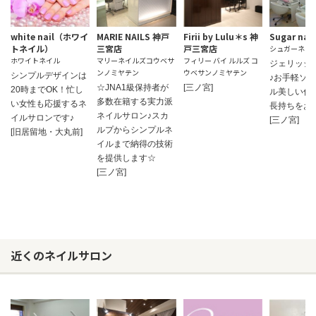
white nail（ホワイ
MARIE NAILS 神戸
Firii by Lulu＊s 神
Sugar nail
トネイル）
三宮店
戸三宮店
シュガーネイ
ホワイトネイル
マリーネイルズコウベサ
フィリー バイ ルルズ コ
ジェリッシ
ンノミヤテン
ウベサンノミヤテン
シンプルデザインは
♪お手軽ソ
☆JNA1級保持者が
[三ノ宮]
20時までOK！忙し
ル美しい仕
多数在籍する実力派
い女性も応援するネ
長持ちをお
ネイルサロン♪スカ
イルサロンです♪
[三ノ宮]
ルプからシンプルネ
[旧居留地・大丸前]
イルまで納得の技術
を提供します☆
[三ノ宮]
近くのネイルサロン