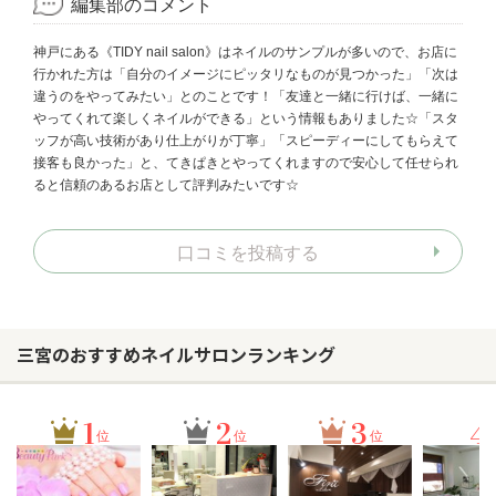
編集部のコメント
神戸にある《TIDY nail salon》はネイルのサンプルが多いので、お店に
行かれた方は「自分のイメージにピッタリなものが見つかった」「次は
違うのをやってみたい」とのことです！「友達と一緒に行けば、一緒に
やってくれて楽しくネイルができる」という情報もありました☆「スタ
ッフが高い技術があり仕上がりが丁寧」「スピーディーにしてもらえて
接客も良かった」と、てきぱきとやってくれますので安心して任せられ
ると信頼のあるお店として評判みたいです☆
口コミを投稿する
三宮のおすすめネイルサロンランキング
1
2
3
4
位
位
位