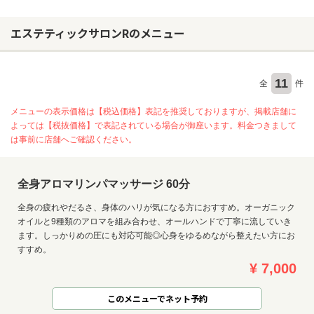
エステティックサロンRのメニュー
11
全
件
メニューの表示価格は【税込価格】表記を推奨しておりますが、掲載店舗に
よっては【税抜価格】で表記されている場合が御座います。料金つきまして
は事前に店舗へご確認ください。
全身アロマリンパマッサージ 60分
全身の疲れやだるさ、身体のハリが気になる方におすすめ。オーガニック
オイルと9種類のアロマを組み合わせ、オールハンドで丁寧に流していき
ます。しっかりめの圧にも対応可能◎心身をゆるめながら整えたい方にお
お問い合わせ
すすめ。
¥ 7,000
このメニューでネット予約