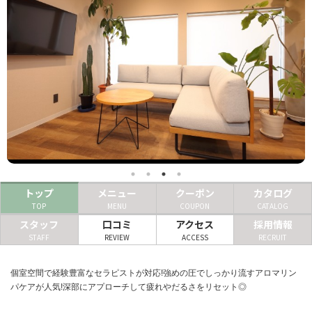
ヘアサロン
ネイルサロン
まつげサロン
エステサロン
リラクゼーションサロン
美容クリニック
トップ
メニュー
クーポン
カタログ
ヘアカタログ
TOP
MENU
COUPON
CATALOG
スタッフ
口コミ
アクセス
採用情報
ネイルカタログ
STAFF
REVIEW
ACCESS
RECRUIT
メンズカタログ
個室空間で経験豊富なセラピストが対応!強めの圧でしっかり流すアロマリン
パケアが人気!深部にアプローチして疲れやだるさをリセット◎