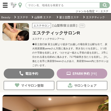
ジャンルを指定
：エステ
BeautyPark
エステサロン
山梨県 エステサロン
富士吉田 エステサロン
エステティックサロンR
ログイン
[ 山梨県/富士吉田 ]
エステサロン
エステティックサロンR
会員登録
（無料）
エステティックサロンアール
◆富士急行線 富士山駅より徒歩でお越しの場合富士山駅を出て、炭
火焼居酒屋yamaさん方面に進みます。突き当たりを左折し、1つ目
キーワード検索
の十字路を右折します。つけそば一福さん手前の道を左折し、2手に
分かれる道を右斜めに進みます。717号線突き当たりを右折し、少し
ジャンルを選択
進むと右手に美容室Greenさんがあり、美容室Green内に当サロンは
ございます。
電話
予約
EPARK
予約
[PR]
キーワードで検索
マイサロン登録
サロンをシェア
近くのサロンを探す
現在地から探す