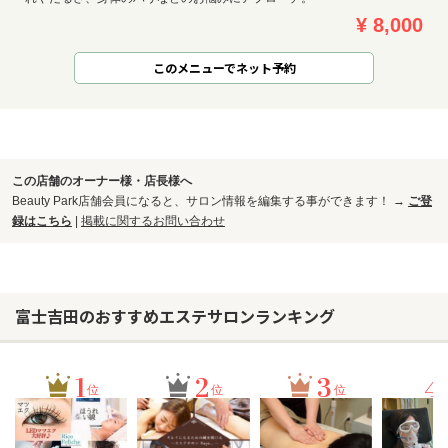
¥ 8,000
このメニューでネット予約
この店舗のオーナー様・店長様へ
Beauty Park店舗会員になると、サロン情報を編集する事ができます！ →
ご登
録はこちら
|
掲載に関するお問い合わせ
富士吉田のおすすめエステサロンランキング
1
2
3
4
位
位
位