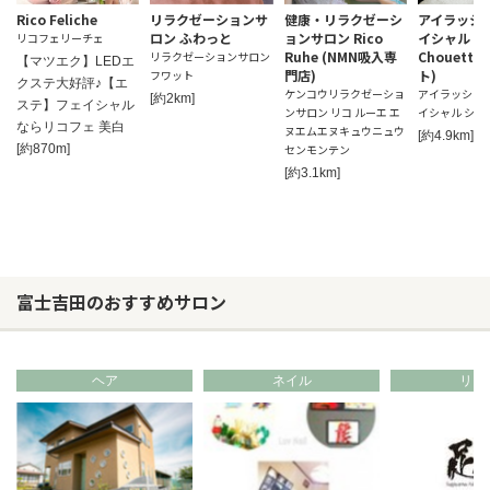
Rico Feliche
リラクゼーションサ
健康・リラクゼーシ
アイラッシ
ロン ふわっと
ョンサロン Rico
イシャル
リコフェリーチェ
Ruhe (NMN吸入専
Chouett
リラクゼーションサロン
【マツエク】LEDエ
門店)
ト)
フワット
クステ大好評♪【エ
ケンコウリラクゼーショ
アイラッシュ
[約2km]
ステ】フェイシャル
ンサロン リコ ルーエ エ
イシャル シュ
ならリコフェ 美白
ヌエムエヌキュウニュウ
[約4.9km]
[約870m]
センモンテン
[約3.1km]
富士吉田のおすすめサロン
ヘア
ネイル
リラ