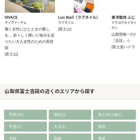
VIVACE
Luv Nail（ラブネイル）
東洋整体 ふじや
ヴィヴァーチェ
ラブネイル
トウヨウセイタイフ
テン
働く女性にひとときの癒し
[富士山]
山梨県唯一の東
を… 若々しく輝いた毎日を送
『足技』☆
りたい大人女性のための美容
[富士急ハイラン
室
[富士山]
山梨県富士吉田の近くのエリアから探す
甲府(30)
笛吹(3)
富士河口湖(1)
甲斐(1)
大月(1)
南部
北杜
韮崎
都留