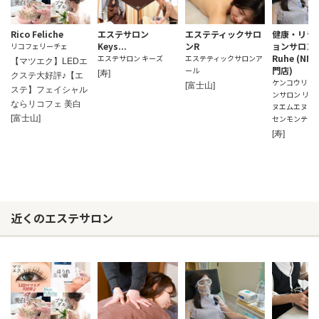
Rico Feliche
エステサロン
エステティックサロ
健康・リラ
Keys...
ンR
ョンサロン R
リコフェリーチェ
Ruhe (N
エステサロン キーズ
エステティックサロンア
【マツエク】LEDエ
門店)
ール
[寿]
クステ大好評♪【エ
ケンコウリラ
[富士山]
ステ】フェイシャル
ンサロン リコ 
ならリコフェ 美白
ヌエムエヌキ
[富士山]
センモンテン
[寿]
近くのエステサロン