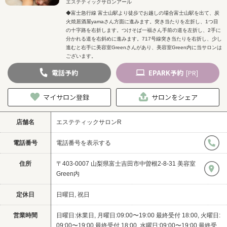
エステティックサロンアール
◆富士急行線 富士山駅より徒歩でお越しの場合富士山駅を出て、炭
火焼居酒屋yamaさん方面に進みます。突き当たりを左折し、1つ目
の十字路を右折します。つけそば一福さん手前の道を左折し、2手に
分かれる道を右斜めに進みます。717号線突き当たりを右折し、少し
進むと右手に美容室Greenさんがあり、美容室Green内に当サロンは
ございます。
電話
予約
EPARK
予約
[PR]
マイサロン登録
サロンをシェア
店舗名
エステティックサロンR
電話番号
電話番号を表示する
住所
〒403-0007 山梨県富士吉田市中曽根2-8-31 美容室
Green内
定休日
日曜日, 祝日
営業時間
日曜日:休業日, 月曜日:09:00〜19:00 最終受付 18:00, 火曜日:
09:00〜19:00 最終受付 18:00, 水曜日:09:00〜19:00 最終受