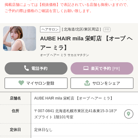
掲載店舗によっては【税抜価格】で表記されている店舗も御座いますので、
ご予約の際は価格のご確認を宜しくお願い致します。
[ 北海道/北区/東区周辺 ]
ヘアサロン
AUBE HAIR mila 栄町店 【オーブ ヘ
アー ミラ】
オーブ ヘアー ミラ サカエマチテン
電話
予約
楽天
で予約
[PR]
マイサロン登録
サロンをシェア
店舗名
AUBE HAIR mila 栄町店 【オーブ ヘアー ミラ】
住所
〒007-0841 北海道札幌市東区北41条東15-3-18ア
ズブライト 1階101号室
定休日
定休日なし