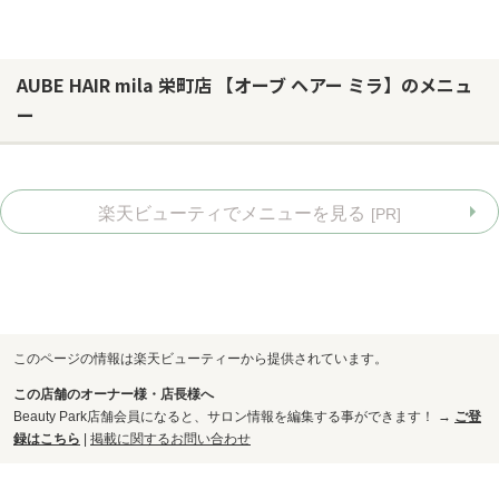
AUBE HAIR mila 栄町店 【オーブ ヘアー ミラ】のメニュ
ー
楽天ビューティでメニューを見る
[PR]
このページの情報は楽天ビューティーから提供されています。
この店舗のオーナー様・店長様へ
お問い合わせ
Beauty Park店舗会員になると、サロン情報を編集する事ができます！ →
ご登
録はこちら
|
掲載に関するお問い合わせ