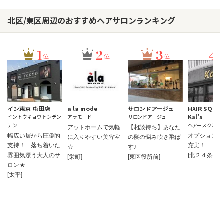
北区/東区周辺のおすすめヘアサロンランキング
1
2
3
4
位
位
位
イン東京 屯田店
a la mode
サロンドアージュ
HAIR SQU
Kal’s
イントウキョウトンデン
アラモード
サロンドアージュ
テン
ヘアースクエ
アットホームで気軽
【相談待ち】あなた
幅広い層から圧倒的
オプション
に入りやすい美容室
の髪の悩み吹き飛ば
支持！！落ち着いた
充実！
☆
す♪
雰囲気漂う大人のサ
[北２４条]
[栄町]
[東区役所前]
ロン★
[太平]