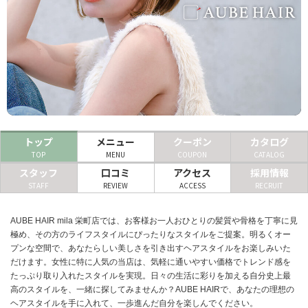
ヘアサロン
ネイルサロン
まつげサロン
エステサロン
リラクゼーションサロン
トップ
メニュー
クーポン
カタログ
TOP
MENU
COUPON
CATALOG
美容クリニック
スタッフ
口コミ
アクセス
採用情報
STAFF
REVIEW
ACCESS
RECRUIT
ヘアカタログ
AUBE HAIR mila 栄町店では、お客様お一人おひとりの髪質や骨格を丁寧に見
ネイルカタログ
極め、その方のライフスタイルにぴったりなスタイルをご提案。明るくオー
メンズカタログ
プンな空間で、あなたらしい美しさを引き出すヘアスタイルをお楽しみいた
だけます。女性に特に人気の当店は、気軽に通いやすい価格でトレンド感を
たっぷり取り入れたスタイルを実現。日々の生活に彩りを加える自分史上最
高のスタイルを、一緒に探してみませんか？AUBE HAIRで、あなたの理想の
ヘアスタイルを手に入れて、一歩進んだ自分を楽しんでください。