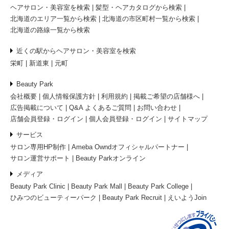
ヘアサロン・美容室を検索
髪型・ヘアカタログから検索
北海道のエリア一覧から検索
北海道の市区町村一覧から検索
北海道の路線一覧から検索
近くの駅からヘアサロン・美容室を検索
栄町
新道東
元町
Beauty Park
会社概要
個人情報保護方針
利用規約
掲載ご希望の店舗様へ
広告掲載について
Q&A よくあるご質問
お問い合わせ
店舗会員登録・ログイン
個人会員登録・ログイン
サイトマップ
サービス
サロン専用HP制作
Ameba Owndオフィシャルパートナー
サロン運営サポート
Beauty Parkオンライン
メディア
Beauty Park Clinic
Beauty Park Mall
Beauty Park College
ひみつのビューティーパーク
Beauty Park Recruit
えいようJoin