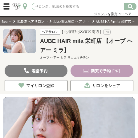
ジャンルを指定
：ヘア
BeautyPark
北海道 ヘアサロン・美容室・美容院
北区/東区周辺 ヘアサロン・美容室・美容院
AUBE HAIR mila 栄町店 【オーブ ヘアー ミラ】
ログイン
[ 北海道/北区/東区周辺 ]
ヘアサロン
AUBE HAIR mila 栄町店 【オーブ ヘ
会員登録
（無料）
アー ミラ】
オーブ ヘアー ミラ サカエマチテン
キーワード検索
電話
予約
楽天
で予約
[PR]
ジャンルを選択
マイサロン登録
サロンをシェア
キーワードで検索
近くのサロンを探す
現在地から探す