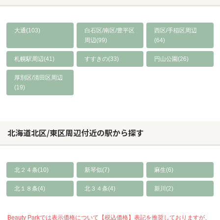
大通(103)
白石区/南区/豊平区
西区/手稲区周辺
周辺(99)
(64)
札幌駅周辺(41)
すすきの(33)
円山公園(26)
厚別区/清田区周辺
(19)
北海道北区/東区周辺付近の駅から探す
北２４条(10)
新琴似(7)
麻生(6)
北１８条(4)
北３４条(4)
新川(2)
Beauty Parkでは表示価格について【税込価格】表記を推奨しておりますが、