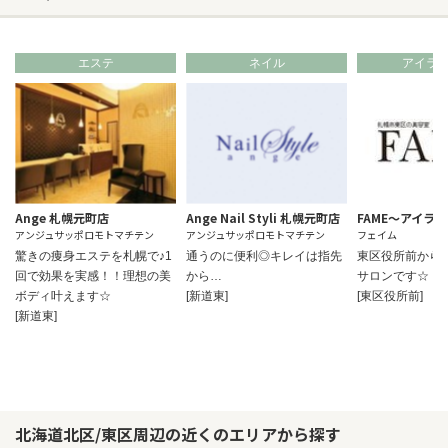
エステ
ネイル
アイラ
Ange 札幌元町店
Ange Nail Styli 札幌元町店
FAME～アイラ
アンジュサッポロモトマチテン
アンジュサッポロモトマチテン
フェイム
驚きの痩身エステを札幌で♪1
通うのに便利◎キレイは指先
東区役所前から
回で効果を実感！！理想の美
から…
サロンです☆
ボディ叶えます☆
[新道東]
[東区役所前]
[新道東]
北海道北区/東区周辺の近くのエリアから探す