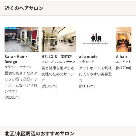
近くのヘアサロン
Sala・Hair・
HELLO'S 栄町店
a la mode
A.hair
Design
アローズサカエマチテン
アラモード
エードットヘ
サラヘアーデザイン
美と健康を追求する
アットホームで気軽
[約770m]
親切で気さくなスタ
女性のためのサロン
に入りやすい美容室
ッフが揃う◎◎アッ
☆
☆
トホームなヘアサロ
[約160m]
[約1.1km]
ンです♪
[約100m]
北区/東区周辺のおすすめサロン