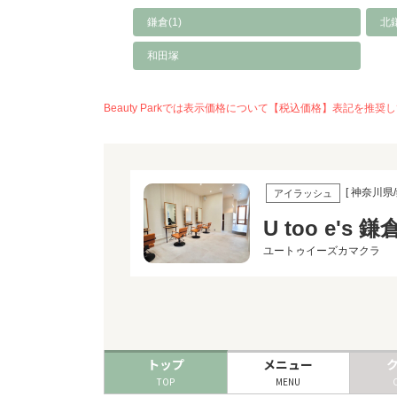
鎌倉(1)
北
和田塚
Beauty Parkでは表示価格について【税込価格】表記
[ 神奈川県/
アイラッシュ
U too e's 鎌
ユートゥイーズカマクラ
トップ
メニュー
TOP
MENU