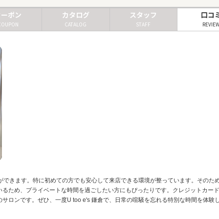
クーポン
カタログ
スタッフ
口コ
COUPON
CATALOG
STAFF
REVIE
れることができます。特に初めての方でも安心して来店できる環境が整っています。その
いるため、プライベートな時間を過ごしたい方にもぴったりです。クレジットカー
ロンです。ぜひ、一度U too e's 鎌倉で、日常の喧騒を忘れる特別な時間を体験