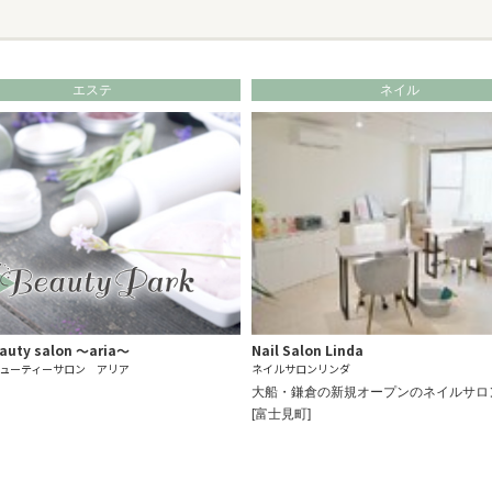
エステ
ネイル
eauty salon ～aria～
Nail Salon Linda
ューティーサロン アリア
ネイルサロンリンダ
大船・鎌倉の新規オープンのネイルサロ
[富士見町]