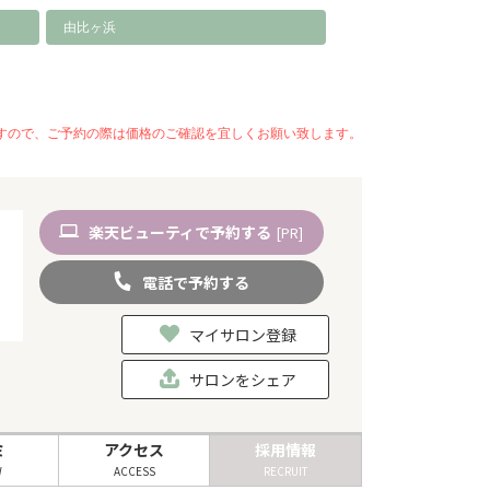
由比ヶ浜
いますので、ご予約の際は価格のご確認を宜しくお願い致します。
楽天
ビューティ
で予約
する
[PR]
電話
で
予約
する
マイサロン登録
サロンをシェア
ミ
アクセス
採用情報
W
ACCESS
RECRUIT