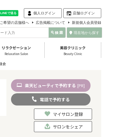
個人ログイン
店舗ログイン
ご希望の店舗様へ
広告掲載について
新規個人会員登録
現在地から探す
リラクゼーション
美容クリニック
Relaxation Salon
Beauty Clinic
s 鎌倉
楽天
ビューティ
で予約
する
[PR]
電話
で
予約
する
マイサロン登録
サロンをシェア