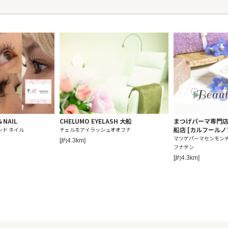
＆NAIL
CHELUMO EYELASH 大船
まつげパーマ専門店car
船店 [カルフールノ
ンド ネイル
チェルモアイラッシュオオフナ
マツゲパーマセンモン
[約4.3km]
フナテン
[約4.3km]