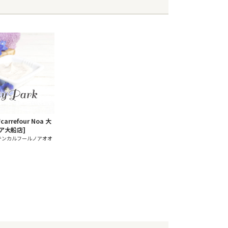
refour Noa 大
ア大船店]
テンカルフールノアオオ