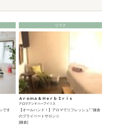
リラク
Ａｒｏｍａ & Ｈｅｒｂ Ｉｒｉｓ
アロマアンドハーブイリス
ンです
【オールハンド！】アロマでリフレッシュ*.°鎌倉
のプライベートサロン☆
[鎌倉]