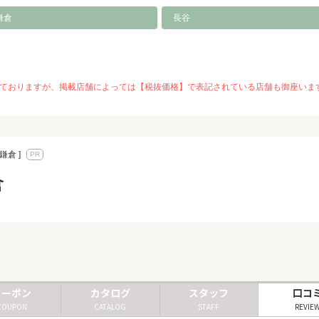
鎌倉
長谷
を推奨しておりますが、掲載店舗によっては【税抜価格】で表記されている店舗も御座
鎌倉 ]
倉
クーポン
カタログ
スタッフ
口コ
COUPON
CATALOG
STAFF
REVIE