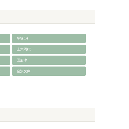
平塚(6)
上大岡(2)
国府津
金沢文庫