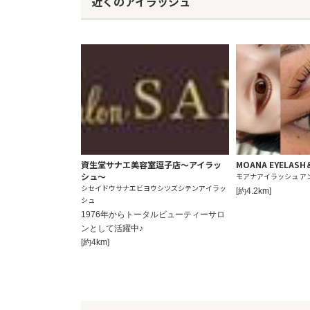
近くのアイラッシュ
資生堂サナエ美容室逗子店～アイラッ
MOANA EYELASH
シュ～
モアナアイラッシュ ア
シセイドウサナエビヨウシツズシテンアイラッ
[約4.2km]
シュ
1976年からトータルビューティーサロ
ンとして活躍中♪
[約4km]