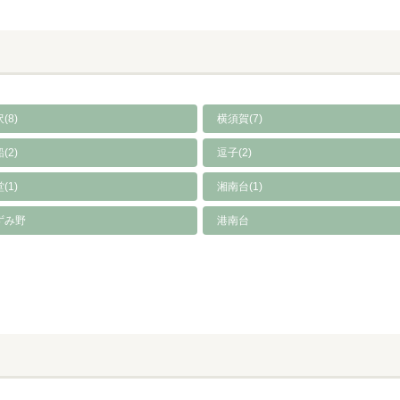
(8)
横須賀(7)
(2)
逗子(2)
(1)
湘南台(1)
ずみ野
港南台