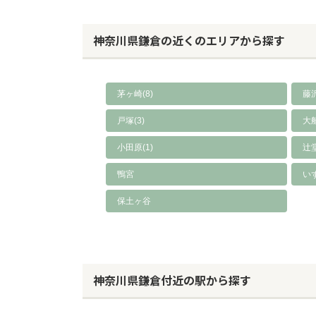
神奈川県鎌倉の近くのエリアから探す
茅ヶ崎(8)
藤沢
戸塚(3)
大船
小田原(1)
辻堂
鴨宮
い
保土ヶ谷
神奈川県鎌倉付近の駅から探す