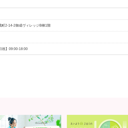
成町2-14-2御成ヴィレッジB棟1階
祝】09:00-18:00