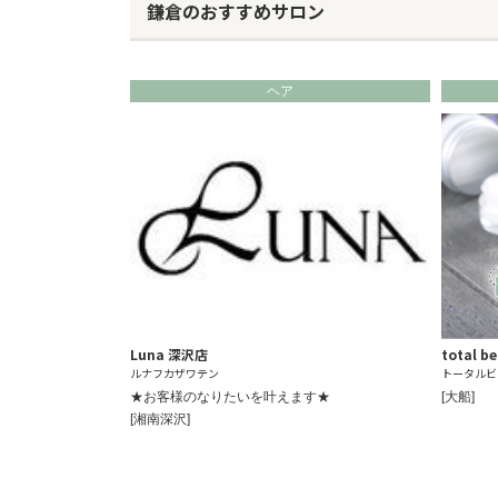
鎌倉のおすすめサロン
ヘア
Luna 深沢店
total b
ルナフカザワテン
トータルビ
★お客様のなりたいを叶えます★
[大船]
[湘南深沢]