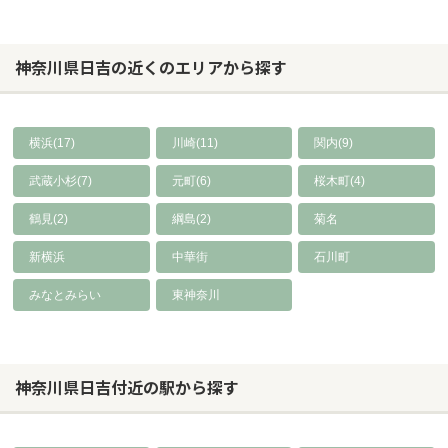
神奈川県日吉の近くのエリアから探す
横浜(17)
川崎(11)
関内(9)
武蔵小杉(7)
元町(6)
桜木町(4)
鶴見(2)
綱島(2)
菊名
新横浜
中華街
石川町
みなとみらい
東神奈川
神奈川県日吉付近の駅から探す