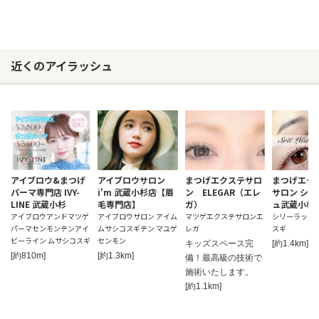
近くのアイラッシュ
アイブロウ&まつげ
アイブロウサロン
まつげエクステサロ
まつげエク
パーマ専門店 IVY-
i'm 武蔵小杉店【眉
ン ELEGAR（エレ
サロン シ
LINE 武蔵小杉
毛専門店】
ガ）
ュ武蔵小杉
アイブロウアンドマツゲ
アイブロウサロン アイム
マツゲエクステサロンエ
シリーラッシ
パーマセンモンテンアイ
ムサシコスギテン マユゲ
レガ
スギ
ビーライン ムサシコスギ
センモン
キッズスペース完
[約1.4km]
お問い合わせ
[約810m]
[約1.3km]
備！最高級の技術で
施術いたします。
[約1.1km]