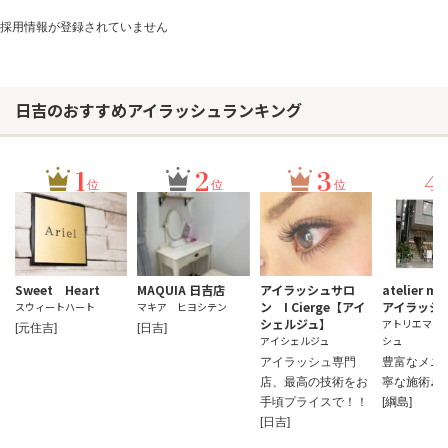
採用情報が登録されていません
ヘアサロン
ネイルサロン
日吉のおすすめアイラッシュランキング
まつげサロン
エステサロン
1
2
3
4
位
位
位
リラクゼーションサロン
美容クリニック
Sweet Heart
MAQUIA 日吉店
アイラッシュサロ
atelier ma
ヘアカタログ
ン I Cierge【アイ
アイラッシ
スウィートハート
マキア ヒヨシテン
シェルジュ】
アトリエマリ
ネイルカタログ
[元住吉]
[日吉]
アイシェルジュ
シュ
メンズカタログ
アイラッシュ専門
豊富なメニ
店、最高の技術をお
寧な施術♪
手頃プライスで！！
[綱島]
[日吉]