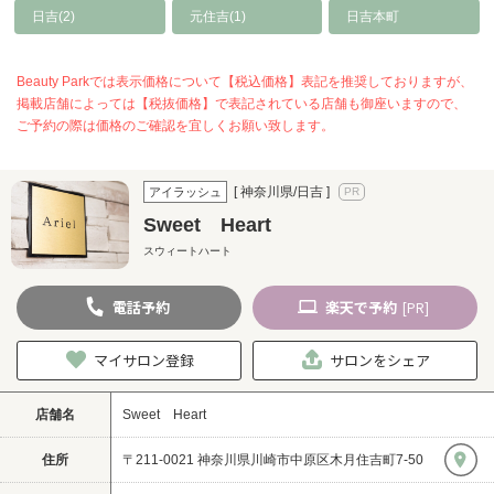
日吉(2)
元住吉(1)
日吉本町
Beauty Parkでは表示価格について【税込価格】表記を推奨しておりますが、
掲載店舗によっては【税抜価格】で表記されている店舗も御座いますので、
ご予約の際は価格のご確認を宜しくお願い致します。
[ 神奈川県/日吉 ]
アイラッシュ
Sweet Heart
スウィートハート
電話
予約
楽天
で予約
[PR]
マイサロン登録
サロンをシェア
店舗名
Sweet Heart
住所
〒211-0021 神奈川県川崎市中原区木月住吉町7-50