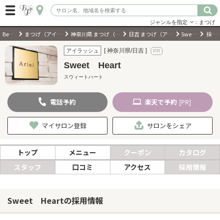
ジャンルを指定
：まつげ
BeautyPark
まつげ（アイラッシュ）サロン
神奈川県 まつげ（アイラッシュ）サロン
日吉 まつげ（アイラッシュ）サロン
Sweet Heart
採用情報
ログイン
[ 神奈川県/日吉 ]
アイラッシュ
Sweet Heart
会員登録
（無料）
スウィートハート
電話
予約
楽天
で予約
キーワード検索
[PR]
ジャンルを選択
マイサロン登録
サロンをシェア
キーワードで検索
トップ
メニュー
クーポン
カタログ
スタッフ
口コミ
アクセス
採用情報
近くのサロンを探す
Sweet Heartの採用情報
現在地から探す