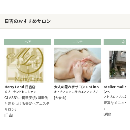
日吉のおすすめサロン
ヘア
エステ
ネイ
Merry Land 日吉店
大人の隠れ家サロン unLino
atelier mal
ン～
メリーランドヒヨシテン
オトナノカクレガサロン アンリノ
アトリエマリスネイ
CLASSY,ar掲載実績♪同世代
[大倉山]
豊富なメニュー
と差をつける美髪ヘアエステ
♪
サロン♪
[綱島]
[日吉]