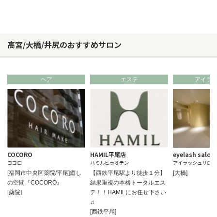
高宮/大橋/井尻のおすすめサロン
ヘア
エステ
アイラ
COCORO
HAMIL平尾店
eyelash salon
ココロ
ハミルヒラオテン
アイラッシュサロン
[福岡市中央区薬院/平尾]癒し
【西鉄平尾駅より徒歩１分】
[大橋]
の空間『COCORO』
結果重視の本格トータルエス
[薬院]
テ！！HAMILにお任せ下さい
♫
[西鉄平尾]