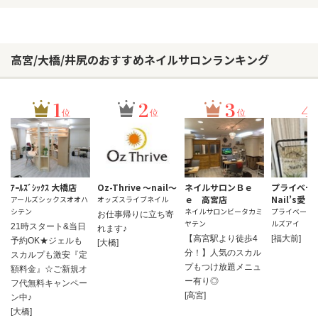
高宮/大橋/井尻のおすすめネイルサロンランキング
1
2
3
4
位
位
位
ｱｰﾙｽﾞｼｯｸｽ 大橋店
Oz-Thrive ～nail～
ネイルサロンＢｅ
プライベー
ｅ 高宮店
Nail’s愛
アールズシックスオオハ
オッズスライブネイル
シテン
ネイルサロンビータカミ
プライベートサ
お仕事帰りに立ち寄
ヤテン
ルズアイ
21時スタート&当日
れます♪
【高宮駅より徒歩4
[福大前]
予約OK★ジェルも
[大橋]
分！】人気のスカル
スカルプも激安『定
プもつけ放題メニュ
額料金』☆ご新規オ
ー有り◎
フ代無料キャンペー
[高宮]
ン中♪
[大橋]