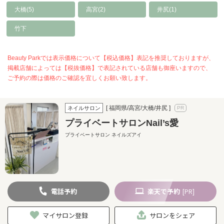
大橋(5)
高宮(2)
井尻(1)
竹下
Beauty Parkでは表示価格について【税込価格】表記を推奨しておりますが、
掲載店舗によっては【税抜価格】で表記されている店舗も御座いますので、
ご予約の際は価格のご確認を宜しくお願い致します。
[ 福岡県/高宮/大橋/井尻 ]
ネイルサロン
プライベートサロンNail’s愛
プライベートサロン ネイルズアイ
電話
予約
楽天
で予約
[PR]
マイサロン登録
サロンをシェア