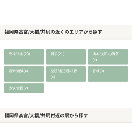
福岡県高宮/大橋/井尻の近くのエリアから探す
天神/大名(23)
博多(21)
橋本/次郎丸/野芥
(4)
西新/姪浜(4)
薬院/渡辺通/桜坂
香椎(3)
(4)
赤坂/警固(2)
福岡県高宮/大橋/井尻付近の駅から探す