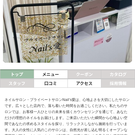
ヘアサロン
ネイルサロン
まつげサロン
エステサロン
リラクゼーションサロン
美容クリニック
トップ
メニュー
クーポン
カタログ
スタッフ
口コミ
アクセス
採用情報
ヘアカタログ
ネイルカタログ
ネイルサロン・プライベートサロンNail’s愛は、心地よさを大切にしたサロン
です。広々とした店内で、落ち着いた時間をお過ごしください。私たちのサ
メンズカタログ
ロンでは、お客様一人ひとりの未来を描くカウンセリングを通じて、あなた
だけの理想のネイルをお届けします。ご来店いただいた瞬間から心地よい空
間であなたの求めるスタイルを探り、リラックスしながら施術を行っていま
す。大人の女性に人気のこのサロンは、自然光が差し込む明るくオープンな