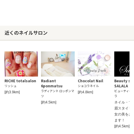
近くのネイルサロン
RICHE totalsalon
Radiant
Chocolat Nail
Beauty sa
6ponmatsu
SALALA
リッシュ
ショコラネイル
ラディアント ロッポンマ
ビューティー
[約3.9km]
[約4.8km]
ツ
ラ
[約4.5km]
ネイル・マ
眉スタイリ
女の美をお
ます！
[約4.5km]