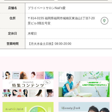
店舗名
プライベートサロンNail’s愛
住所
〒814-0155 福岡県福岡市城南区東油山1丁目7-20
景ビル3階左号室
定休日
木曜日
営業時間
【月火水金土日祝】08:00-20:00