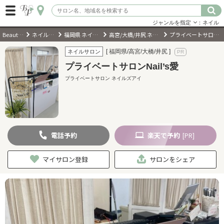
ジャンルを指定
：ネイル
BeautyPark
ネイルサロン
福岡県 ネイルサロン
高宮/大橋/井尻 ネイルサロン
プライベートサロンNail’s愛
ログイン
[ 福岡県/高宮/大橋/井尻 ]
ネイルサロン
プライベートサロンNail’s愛
会員登録
（無料）
プライベートサロン ネイルズアイ
キーワード検索
ジャンルを選択
電話
予約
楽天
で予約
[PR]
キーワードで検索
マイサロン登録
サロンをシェア
近くのサロンを探す
現在地から探す