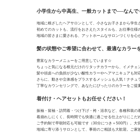
小学生から中高生、一般カットまで──なんで
地域に根ざしたヘアサロンとして、小さなお子さまから学生
初めてのカットも、流行をおさえたスタイルも、お仕事仕様
地域の皆さまに愛される、アットホームなサロンづくりを心
髪の状態やご希望に合わせて、最適なカラーを
豊富なカラーメニューをご用意しています☆
ちょっと気になる根元だけのリタッチカラーから、イメチェ
髪や頭皮への負担が少ない酸性カラーやヘアマニキュアも対
さらに、動きや立体感をプラスするメッシュも人気！ナチュ
丁寧なカウンセリングで、あなたにぴったりのカラーをご提
着付け・ヘアセットもお任せください！
振袖・留袖・訪問着・つけ下げ・袴・浴衣など、各種和装の
着崩れしにくく、長時間でも快適に過ごせる仕上がりにこだ
ご予約制で早朝対応も可能です（30分につき＋500円）。
地域に寄り添うサロンとして、事前のご相談も大歓迎。ご家