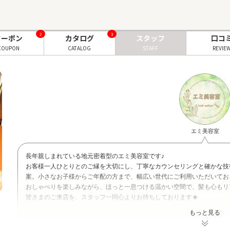
2
3
クーポン
カタログ
スタッフ
口コ
COUPON
CATALOG
STAFF
REVIE
エミ美容室
長年親しまれている地元密着型のエミ美容室です♪
お客様一人ひとりとのご縁を大切にし、丁寧なカウンセリングと確かな技
案。小さなお子様からご年配の方まで、幅広い世代にご利用いただいてお
おしゃべりを楽しみながら、ほっと一息つける温かい空間で、髪も心もリ
皆さまのご来店を、スタッフ一同心よりお待ちしております★
もっと見る