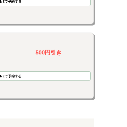
INE
で
予約
する
500円引き
INE
で
予約
する