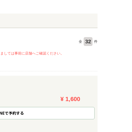
32
全
件
きましては事前に店舗へご確認ください。
¥ 1,600
NE
で
予約
する