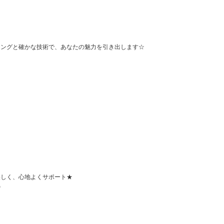
。
リングと確かな技術で、あなたの魅力を引き出します☆
美しく、心地よくサポート★
◎