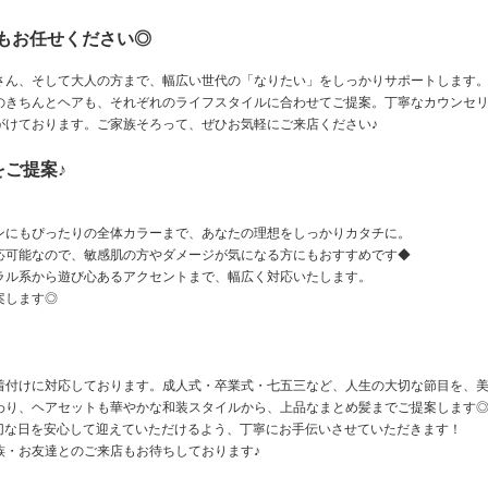
もお任せください◎
さん、そして大人の方まで、幅広い世代の「なりたい」をしっかりサポートします
のきちんとヘアも、それぞれのライフスタイルに合わせてご提案。丁寧なカウンセ
がけております。ご家族そろって、ぜひお気軽にご来店ください♪
ご提案♪
ンにもぴったりの全体カラーまで、あなたの理想をしっかりカタチに。
応可能なので、敏感肌の方やダメージが気になる方にもおすすめです◆
ラル系から遊び心あるアクセントまで、幅広く対応いたします。
案します◎
着付けに対応しております。成人式・卒業式・七五三など、人生の大切な節目を、
わり、ヘアセットも華やかな和装スタイルから、上品なまとめ髪までご提案します
大切な日を安心して迎えていただけるよう、丁寧にお手伝いさせていただきます！
族・お友達とのご来店もお待ちしております♪