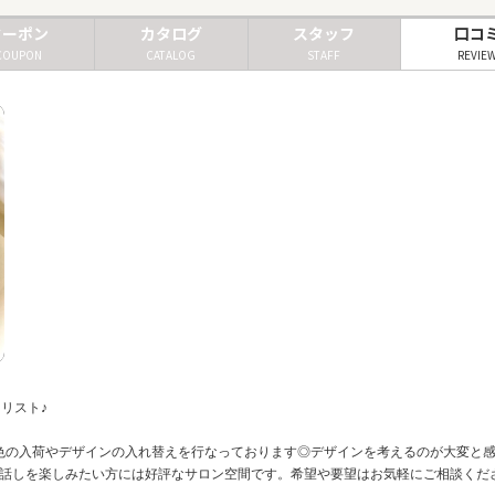
クーポン
カタログ
スタッフ
口コ
COUPON
CATALOG
STAFF
REVIE
イリスト♪
色の入荷やデザインの入れ替えを行なっております◎デザインを考えるのが大変と
お話しを楽しみたい方には好評なサロン空間です。希望や要望はお気軽にご相談くだ