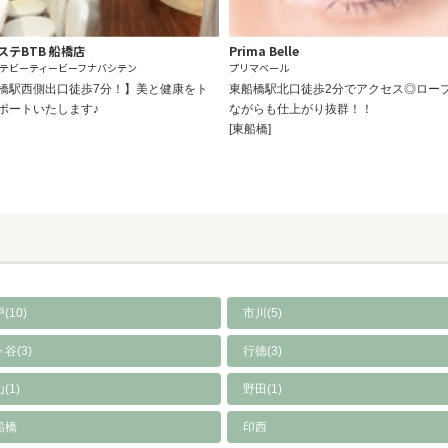
ステBTB 船橋店
Prima Belle
テビーティービーフナバシテン
プリマベール
橋駅西側出口徒歩7分！】美と健康をト
東船橋駅北口徒歩2分でアクセス◎ロー
ポートいたします♪
ながらも仕上がり抜群！！
[東船橋]
(10)
市川(5)
谷(3)
行徳(3)
(1)
野田(1)
船橋
印西