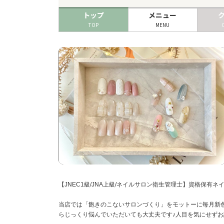
トップ
メニュー
TOP
MENU
【JNEC1級/JNA上級/ネイルサロン衛生管理士】資格保有ネ
当店では「飽きのこないサロンづくり」をモットーに毎月新
らじっくり悩んでいただいても大丈夫です♪人目を気にせず