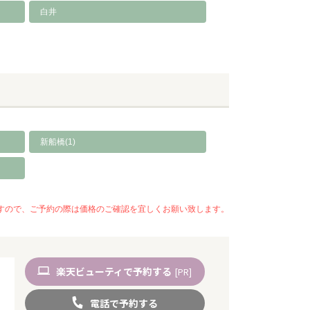
白井
新船橋(1)
いますので、ご予約の際は価格のご確認を宜しくお願い致します。
楽天
ビューティ
で予約
する
[PR]
電話
で
予約
する