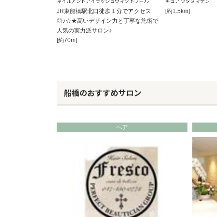
ネイルアンドアイラッシュヴィクトワール
キュア ツダヌマテン
JR東船橋駅北口徒歩１分でアクセス
[約1.5km]
◎♪☆★高いデザイン力と丁寧な施術で
人気の実力派サロン♪
[約70m]
船橋のおすすめサロン
ヘア