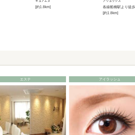
キュアエヌ
アリュックス
[約1.8km]
各線船橋駅より徒歩
[約1.8km]
エステ
アイラッシュ