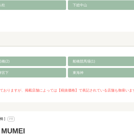
八柱
下総中山
橋(2)
船橋競馬場(1)
神宮下
東海神
を推奨しておりますが、掲載店舗によっては【税抜価格】で表記されている店舗も御座
橋 ]
n MUMEI