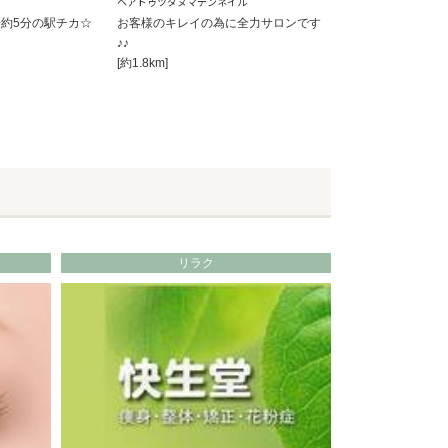
ヘアドゥツダヌマテンネイル
約5分の駅チカ☆
お客様のキレイの為に全力サロンです
♪♪
[約1.8km]
リラク