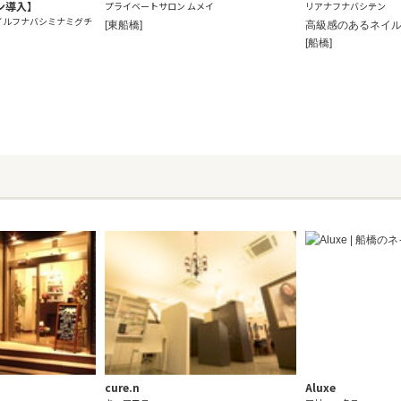
ン導入】
プライベートサロン ムメイ
リアナフナバシテン
イルフナバシミナミグチ
[東船橋]
高級感のあるネイル
[船橋]
cure.n
Aluxe