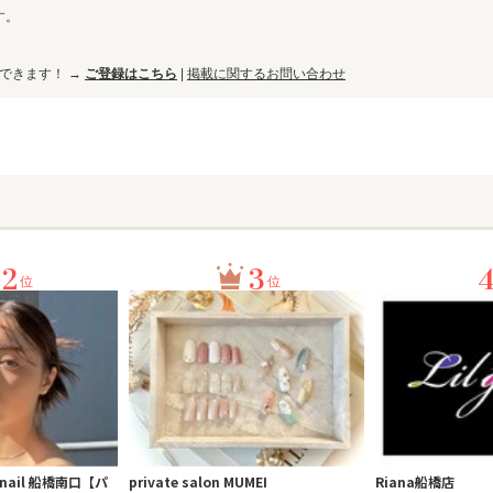
す。
ができます！ →
ご登録はこちら
|
掲載に関するお問い合わせ
2
3
位
位
nail 船橋南口【パ
private salon MUMEI
Riana船橋店