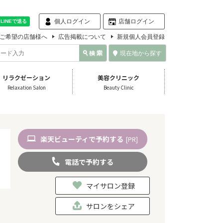
個人ログイン
店舗ログイン
ご希望の店舗様へ
広告掲載について
新規個人会員登録
現在地から探す
リラクゼーション
美容クリニック
Relaxation Salon
Beauty Clinic
楽天
ビューティ
で予約
する
[PR]
電話
で
予約
する
マイサロン登録
サロンをシェア