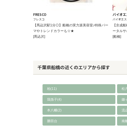
FRESCO
バイオエ
フレスコ
バイオエス
【馬込沢駅1分◎】船橋の実力派美容室♪特殊パー
【京成船
マやトレンドカラーも☆★
ータルサ
[馬込沢]
[船橋]
千葉県船橋の近くのエリアから探す
柏(11)
松戸
我孫子(4)
鎌ヶ
本八幡(2)
流山
勝田台
南