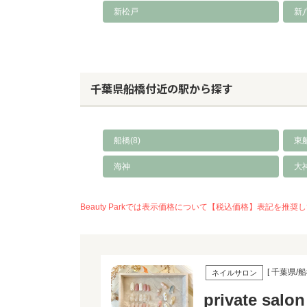
新松戸
新
千葉県船橋付近の駅から探す
船橋(8)
東船
海神
大
Beauty Parkでは表示価格について【税込価格】表記
[ 千葉県/船
ネイルサロン
private salo