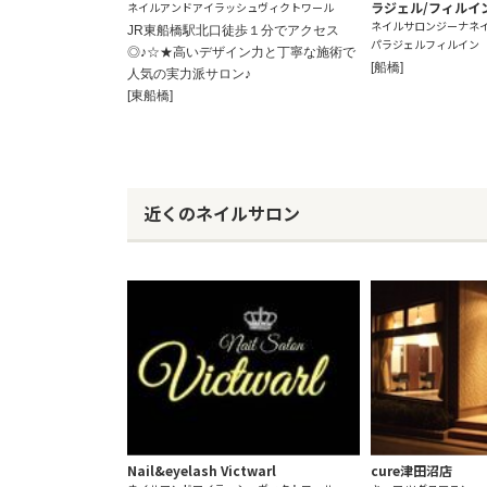
ラジェル/フィルイ
ネイルアンドアイラッシュヴィクトワール
ネイルサロンジーナネ
JR東船橋駅北口徒歩１分でアクセス
パラジェルフィルイン
◎♪☆★高いデザイン力と丁寧な施術で
[船橋]
人気の実力派サロン♪
[東船橋]
近くのネイルサロン
Nail&eyelash Victwarl
cure津田沼店