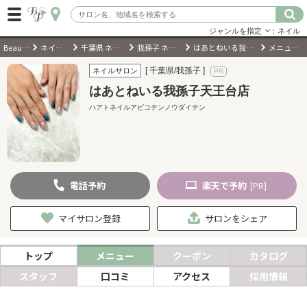
ジャンルを指定
：ネイル
BeautyPark
ネイルサロン
千葉県 ネイルサロン
我孫子 ネイルサロン
はあとねいる我孫子天王台店
メニュー・料金
ログイン
[ 千葉県/我孫子 ]
ネイルサロン
はあとねいる我孫子天王台店
会員登録
（無料）
ハアトネイルアビコテンノウダイテン
キーワード検索
ジャンルを選択
電話
予約
楽天
で予約
[PR]
キーワードで検索
マイサロン登録
サロンをシェア
トップ
メニュー
クーポン
カタログ
近くのサロンを探す
スタッフ
口コミ
アクセス
採用情報
現在地から探す