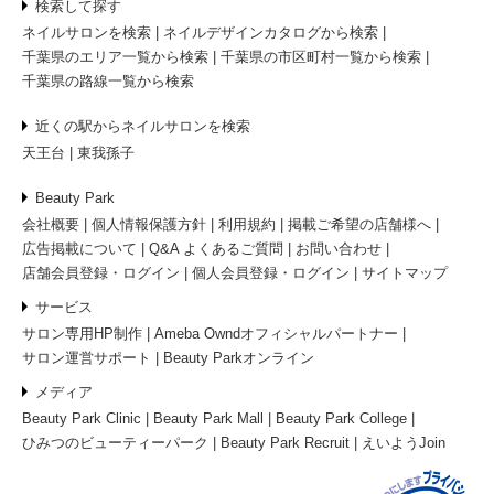
検索して探す
ネイルサロンを検索
ネイルデザインカタログから検索
千葉県のエリア一覧から検索
千葉県の市区町村一覧から検索
千葉県の路線一覧から検索
近くの駅からネイルサロンを検索
天王台
東我孫子
Beauty Park
会社概要
個人情報保護方針
利用規約
掲載ご希望の店舗様へ
広告掲載について
Q&A よくあるご質問
お問い合わせ
店舗会員登録・ログイン
個人会員登録・ログイン
サイトマップ
サービス
サロン専用HP制作
Ameba Owndオフィシャルパートナー
サロン運営サポート
Beauty Parkオンライン
お問い合わせ
メディア
Beauty Park Clinic
Beauty Park Mall
Beauty Park College
ひみつのビューティーパーク
Beauty Park Recruit
えいようJoin