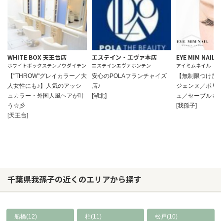
WHITE BOX 天王台店
エステイン・エヴァ本店
EYE MIM NAIL
ホワイトボックステンノウダイテン
エステインエヴァホンテン
アイミムネイル
【"THROW"グレイカラー／大
安心のPOLAフランチャイズ
【無制限つけ放
人女性にも♪】人気のアッシ
店♪
ジェンヌ／ボリ
ュカラー・外国人風ヘアが叶
[湖北]
ュ／セーブルも♪
う☆彡
[我孫子]
[天王台]
千葉県我孫子の近くのエリアから探す
船橋(12)
柏(11)
松戸(10)