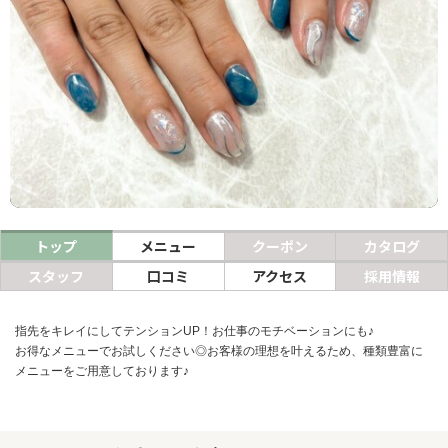
ヘアサロン
ネイルサロン
まつげサロン
エステサロン
リラクゼーションサロン
美容クリニック
トップ
メニュー
クーポン
カタログ
スタッフ
口コミ
アクセス
採用情報
ヘアカタログ
ネイルカタログ
指先をキレイにしてテンションUP！お仕事のモチベーションにも♪
お得なメニューでお試しください◎お客様の理想を叶えるため、種類豊富に
メンズカタログ
メニューをご用意しております♪