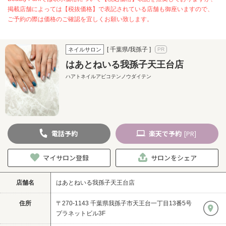
掲載店舗によっては【税抜価格】で表記されている店舗も御座いますので、
ご予約の際は価格のご確認を宜しくお願い致します。
[ 千葉県/我孫子 ]
ネイルサロン
はあとねいる我孫子天王台店
ハアトネイルアビコテンノウダイテン
電話
予約
楽天
で予約
[PR]
マイサロン登録
サロンをシェア
店舗名
はあとねいる我孫子天王台店
住所
〒270-1143 千葉県我孫子市天王台一丁目13番5号
プラネットビル3F