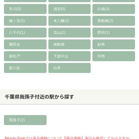
市川(5)
浦安(5)
行徳(3)
鎌ヶ谷(3)
本八幡(2)
西船橋(2)
八千代(1)
流山(1)
野田(1)
勝田台
南船橋
妙典
新松戸
下総中山
印西
新八柱
白井
千葉県我孫子付近の駅から探す
我孫子(2)
Beauty Parkでは表示価格について【税込価格】表記を推奨しておりますが、