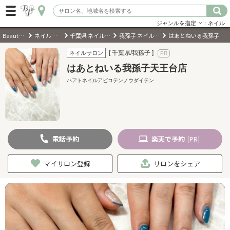
ジャンルを指定
：ネイル
BeautyPark
ネイルサロン
千葉県 ネイルサロン
我孫子 ネイルサロン
はあとねいる我孫子天王台店
ログイン
[ 千葉県/我孫子 ]
ネイルサロン
はあとねいる我孫子天王台店
会員登録
（無料）
ハアトネイルアビコテンノウダイテン
キーワード検索
ジャンルを選択
電話
予約
楽天
で予約
[PR]
キーワードで検索
マイサロン登録
サロンをシェア
近くのサロンを探す
現在地から探す