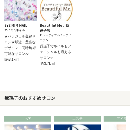
EYE MIM NAIL
Beautiful Me，我
孫子店
アイミムネイル
ビューティフルミーアビ
★パラジェル登録サ
コテン
ロン★駅近・豊富な
我孫子でネイルもフ
デザイン・同時施術
ェイシャルも通える
可能なサロン♪♪
サロン✨
[約3.1km]
[約3.7km]
我孫子のおすすめサロン
ヘア
エステ
アイラ