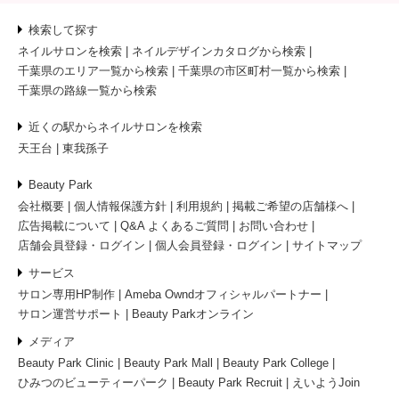
検索して探す
ネイルサロンを検索
ネイルデザインカタログから検索
千葉県のエリア一覧から検索
千葉県の市区町村一覧から検索
千葉県の路線一覧から検索
近くの駅からネイルサロンを検索
天王台
東我孫子
Beauty Park
会社概要
個人情報保護方針
利用規約
掲載ご希望の店舗様へ
広告掲載について
Q&A よくあるご質問
お問い合わせ
店舗会員登録・ログイン
個人会員登録・ログイン
サイトマップ
サービス
サロン専用HP制作
Ameba Owndオフィシャルパートナー
サロン運営サポート
Beauty Parkオンライン
メディア
Beauty Park Clinic
Beauty Park Mall
Beauty Park College
ひみつのビューティーパーク
Beauty Park Recruit
えいようJoin