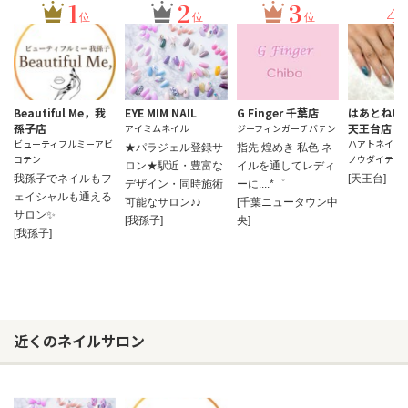
1
2
3
4
位
位
位
Beautiful Me，我
EYE MIM NAIL
G Finger 千葉店
はあとねい
孫子店
天王台店
アイミムネイル
ジーフィンガーチバテン
ビューティフルミーアビ
ハアトネイル
★パラジェル登録サ
指先 煌めき 私色 ネ
コテン
ノウダイテン
ロン★駅近・豊富な
イルを通してレディ
我孫子でネイルもフ
[天王台]
デザイン・同時施術
ーに....*゜
ェイシャルも通える
可能なサロン♪♪
[千葉ニュータウン中
サロン✨
[我孫子]
央]
[我孫子]
近くのネイルサロン