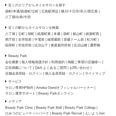
近くのエリアからネイルサロンを探す
袋町/本通/紙屋町/立町
広島駅周辺
横川/十日市/舟入/西広島
八丁堀/白島/牛田
近くの駅からネイルサロンを検索
八丁堀
立町
胡町
紙屋町東
本通
袋町
銀山町
紙屋町西
県庁前
女学院前
中電前
縮景園前
原爆ドーム前
松川町
稲荷町
市役所前
比治山下
家庭裁判所前
比治山橋
鷹野橋
Beauty Park
会社概要
個人情報保護方針
利用規約
掲載ご希望の店舗様へ
広告掲載について
Q&A よくあるご質問
お問い合わせ
店舗会員登録・ログイン
個人会員登録・ログイン
サイトマップ
サービス
サロン専用HP制作
Ameba Owndオフィシャルパートナー
サロン運営サポート
Beauty Parkオンライン
メディア
Beauty Park Clinic
Beauty Park Mall
Beauty Park College
ひみつのビューティーパーク
Beauty Park Recruit
えいようJoin