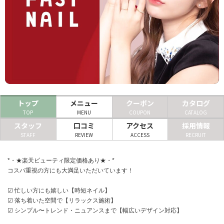
ヘアサロン
ネイルサロン
まつげサロン
エステサロン
リラクゼーションサロン
トップ
メニュー
クーポン
カタログ
TOP
MENU
COUPON
CATALOG
美容クリニック
スタッフ
口コミ
アクセス
採用情報
STAFF
REVIEW
ACCESS
RECRUIT
ヘアカタログ
*・★楽天ビューティ限定価格あり★・*
ネイルカタログ
コスパ重視の方にも大満足いただいています！
メンズカタログ
☑ 忙しい方にも嬉しい【時短ネイル】
☑ 落ち着いた空間で【リラックス施術】
☑ シンプル〜トレンド・ニュアンスまで【幅広いデザイン対応】