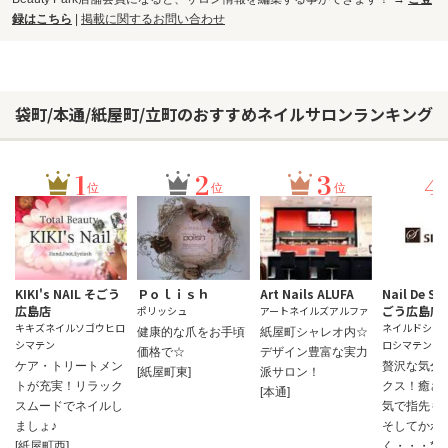
録はこちら
|
掲載に関するお問い合わせ
袋町/本通/紙屋町/立町のおすすめネイルサロンランキング
1
2
3
4
位
位
位
KIKI's NAIL そごう
Ｐｏｌｉｓｈ
Art Nails ALUFA
Nail De SI
広島店
ごう広島店
ポリッシュ
アートネイルズアルファ
キキズネイルソゴウヒロ
ネイルドシレ
健康的な爪をお手頃
紙屋町シャレオ内☆
シマテン
ロシマテン
価格で☆
デザイン豊富な実力
ケア・トリートメン
贅沢な気分
[紙屋町東]
派サロン！
トが充実！リラック
クス！癒さ
[本通]
スムードでネイルし
気で指先も
ましょ♪
そしてかわ
[紙屋町西]
く・・・*