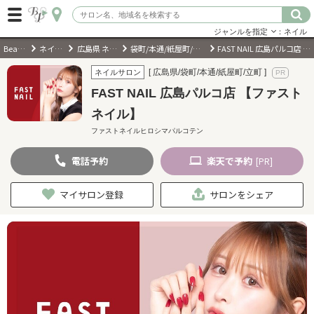
ジャンルを指定
：ネイル
BeautyPark
ネイルサロン
広島県 ネイルサロン
袋町/本通/紙屋町/立町 ネイルサロン
FAST NAIL 広島パルコ店 【ファストネイル】
ログイン
[ 広島県/袋町/本通/紙屋町/立町 ]
ネイルサロン
FAST NAIL 広島パルコ店 【ファスト
会員登録
（無料）
ネイル】
ファストネイルヒロシマパルコテン
キーワード検索
電話
予約
楽天
で予約
[PR]
ジャンルを選択
マイサロン登録
サロンをシェア
キーワードで検索
近くのサロンを探す
現在地から探す