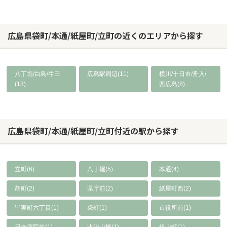
広島県袋町/本通/紙屋町/立町の近くのエリアから探す
八丁堀/白島/牛田
広島駅周辺(11)
横川/十日市/舟入/
(13)
西広島(8)
広島県袋町/本通/紙屋町/立町付近の駅から探す
立町(6)
八丁堀(5)
本通(4)
胡町(2)
県庁前(2)
紙屋町西(2)
皆実町六丁目(1)
袋町(1)
市役所前(1)
日赤病院前(1)
比治山橋(1)
銀山町(1)