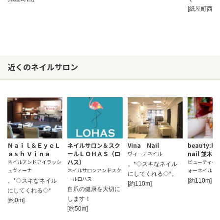
[紙屋町西]
近くのネイルサロン
Ｎａｉｌ＆ＥｙｅＬ
ネイルサロン＆スク
Vina Nail
beauty:bea
ａｓｈ Ｖｉｎａ
ールＬＯＨＡＳ（ロ
nail 並木店
ヴィーナネイル
ハス）
ネイルアンドアイラッシ
ビューティー
。*◇スキなネイル
ュヴィーナ
ネイルサロンアンドスク
ォーネイル ナ
にしてくれる◇*。
ールロハス
。*◇スキなネイル
[約110m]
[約110m]
自爪の健康を大切に
にしてくれる◇*
します！
[約0m]
[約50m]