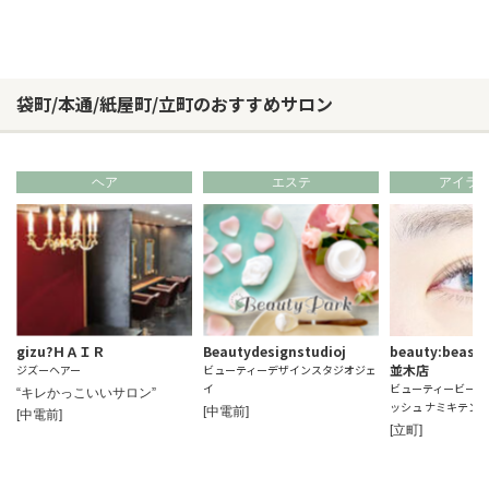
袋町/本通/紙屋町/立町のおすすめサロン
ヘア
エステ
アイラ
gizu?ＨＡＩＲ
Beautydesignstudioj
beauty:beast f
並木店
ジズーヘアー
ビューティーデザインスタジオジェ
イ
ビューティービース
“キレかっこいいサロン”
ッシュ ナミキテン
[中電前]
[中電前]
[立町]