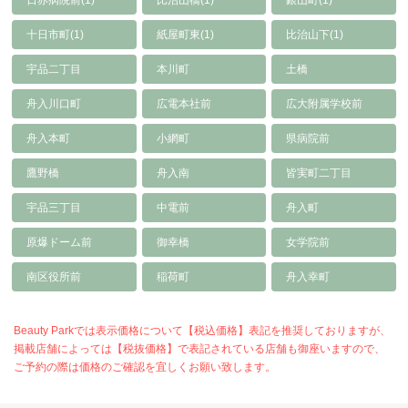
十日市町(1)
紙屋町東(1)
比治山下(1)
宇品二丁目
本川町
土橋
舟入川口町
広電本社前
広大附属学校前
舟入本町
小網町
県病院前
鷹野橋
舟入南
皆実町二丁目
宇品三丁目
中電前
舟入町
原爆ドーム前
御幸橋
女学院前
南区役所前
稲荷町
舟入幸町
Beauty Parkでは表示価格について【税込価格】表記を推奨しておりますが、
掲載店舗によっては【税抜価格】で表記されている店舗も御座いますので、
ご予約の際は価格のご確認を宜しくお願い致します。