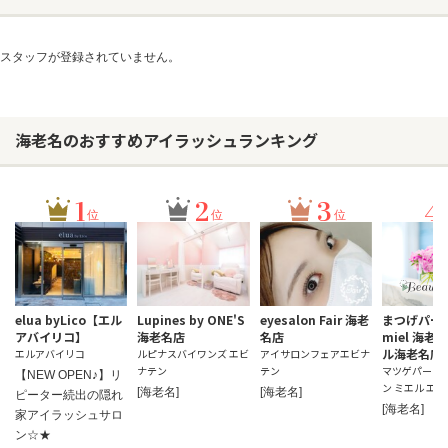
スタッフが登録されていません。
ヘアサロン
ネイルサロン
まつげサロン
海老名のおすすめアイラッシュランキング
エステサロン
リラクゼーションサロン
1
2
3
4
位
位
位
美容クリニック
ヘアカタログ
elua byLico【エル
Lupines by ONE'S
eyesalon Fair 海老
まつげパー
ネイルカタログ
アバイリコ】
海老名店
名店
miel 海老
ル海老名店]
エルアバイリコ
ルピナスバイワンズ エビ
アイサロンフェアエビナ
メンズカタログ
ナテン
テン
マツゲパーマ
【NEW OPEN♪】リ
ン ミエル エ
[海老名]
[海老名]
ピーター続出の隠れ
[海老名]
家アイラッシュサロ
ン☆★