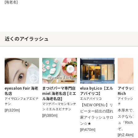
[海老名]
近くのアイラッシュ
eyesalon Fair 海老
まつげパーマ専門店
elua byLico【エル
アイラッシ
名店
miel 海老名店 [ミエ
アバイリコ】
Rich
ル海老名店]
アイサロンフェアエビナ
エルアバイリコ
アイラッシュ
テン
マツゲパーマセンモンテ
チ
【NEW OPEN♪】リ
ン ミエル エビナテン
お問い合わせ
[約320m]
本厚木でま
ピーター続出の隠れ
[約380m]
ステならア
家アイラッシュサロ
ュ『Rich
ン☆★
ぞ。
[約470m]
[約2.4km]