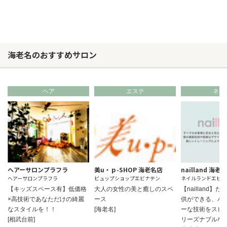
海老名のおすすめサロン
ヘア
エステ
ネイ
ヘアーサロンプラフラ
美u・ｐ-SHOP 海老名店
nailland 海老
ヘアーサロンプラフラ
ビュップショップエビナテン
ネイルランドエビナ
【キッズスペース有】低価格
大人の女性の美と癒しのスペ
【nailland】
×高技術であなただけの綺麗
ース
供ができる、ハ
なスタイルを！！
[海老名]
ーな技術をスピ
[相武台前]
リーズナブルな