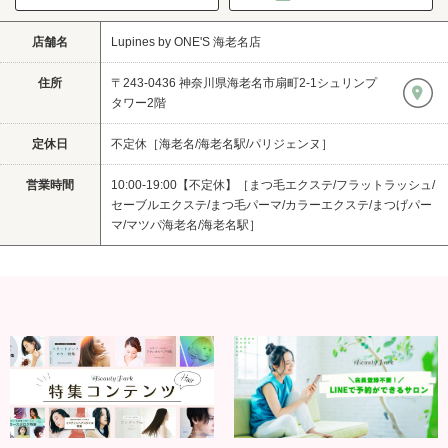
店舗名
Lupines by ONE'S 海老名店
住所
〒243-0436 神奈川県海老名市扇町2-1シュリンプ
タワー2階
定休日
不定休［海老名/海老名駅/パリジェンヌ］
営業時間
10:00-19:00【不定休】［まつ毛エクステ/フラットラッシュ/
セーブルエクステ/まつ毛パーマ/カラーエクステ/まつげパー
マ/マツパ海老名/海老名駅］