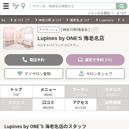
ジャンルを指定
：まつげ
BeautyPark
まつげ（アイラッシュ）サロン
神奈川県 まつげ（アイラッシュ）サロン
海老名 まつげ（アイラッシュ）サロン
Lupines by ONE'S 海老名店
スタッフ
ログイン
[ 神奈川県/海老名 ]
アイラッシュ
Lupines by ONE'S 海老名店
会員登録
（無料）
ルピナスバイワンズ エビナテン
電話
予約
楽天
で予約
キーワード検索
[PR]
ジャンルを選択
マイサロン登録
サロンをシェア
キーワードで検索
トップ
メニュー
クーポン
カタログ
TOP
MENU
COUPON
CATALOG
スタッフ
口コミ
アクセス
採用情報
STAFF
REVIEW
ACCESS
RECRUIT
近くのサロンを探す
Lupines by ONE'S 海老名店のスタッフ
現在地から探す