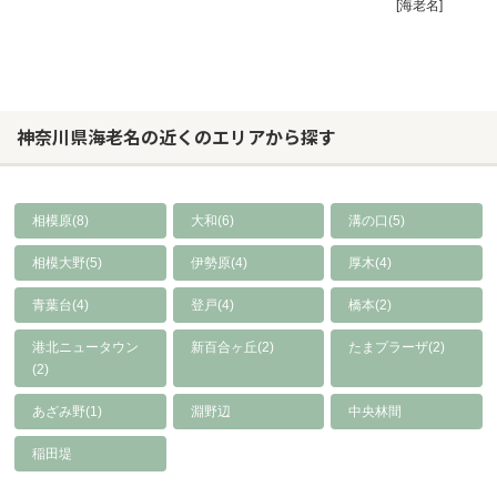
[海老名]
神奈川県海老名の近くのエリアから探す
相模原(8)
大和(6)
溝の口(5)
相模大野(5)
伊勢原(4)
厚木(4)
青葉台(4)
登戸(4)
橋本(2)
港北ニュータウン
新百合ヶ丘(2)
たまプラーザ(2)
(2)
あざみ野(1)
淵野辺
中央林間
稲田堤