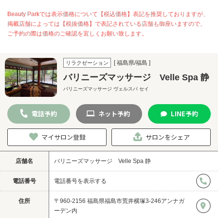
Beauty Parkでは表示価格について【税込価格】表記を推奨しておりますが、
掲載店舗によっては【税抜価格】で表記されている店舗も御座いますので、
ご予約の際は価格のご確認を宜しくお願い致します。
[ 福島県/福島 ]
リラクゼーション
バリニーズマッサージ Velle Spa 静
バリニーズマッサージ ヴェルスパ セイ
電話
予約
ネット
予約
LINE
予約
マイサロン登録
サロンをシェア
店舗名
バリニーズマッサージ Velle Spa 静
電話番号
電話番号を表示する
住所
〒960-2156 福島県福島市荒井横塚3-246アンナガ
ーデン内