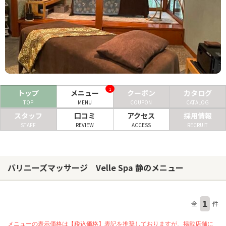
ヘアサロン
ネイルサロン
まつげサロン
エステサロン
1
トップ
メニュー
クーポン
カタログ
リラクゼーションサロン
TOP
MENU
COUPON
CATALOG
スタッフ
口コミ
アクセス
採用情報
美容クリニック
STAFF
REVIEW
ACCESS
RECRUIT
ヘアカタログ
ネイルカタログ
バリニーズマッサージ Velle Spa 静のメニュー
メンズカタログ
1
全
件
メニューの表示価格は【税込価格】表記を推奨しておりますが、掲載店舗に