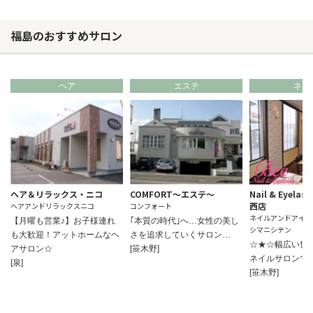
福島のおすすめサロン
ヘア
エステ
ネイ
ヘア＆リラックス・ニコ
COMFORT～エステ～
Nail & Eyela
西店
ヘアアンドリラックスニコ
コンフォート
ネイルアンドアイラ
【月曜も営業♪】お子様連れ
｢本質の時代｣へ…女性の美し
シマニシテン
も大歓迎！アットホームなヘ
さを追求していくサロン…
☆★☆幅広い世
アサロン☆
[笹木野]
ネイルサロンで
[泉]
[笹木野]