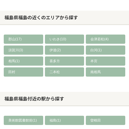
福島県福島の近くのエリアから探す
郡山(17)
いわき(10)
会津若松(4)
須賀川(3)
伊達(2)
白河(1)
相馬(1)
喜多方
本宮
田村
二本松
南相馬
福島県福島付近の駅から探す
美術館図書館前(1)
福島(1)
曽根田