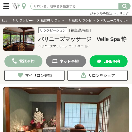
ジャンルを指定
：リラク
BeautyPark
リラクゼーションサロン
福島県 リラクゼーションサロン
福島 リラクゼーションサロン
バリニーズマッサージ Velle Spa 静
ログイン
[ 福島県/福島 ]
リラクゼーション
バリニーズマッサージ Velle Spa 静
会員登録
（無料）
バリニーズマッサージ ヴェルスパ セイ
電話
予約
ネット
予約
LINE
予約
キーワード検索
ジャンルを選択
マイサロン登録
サロンをシェア
キーワードで検索
近くのサロンを探す
現在地から探す