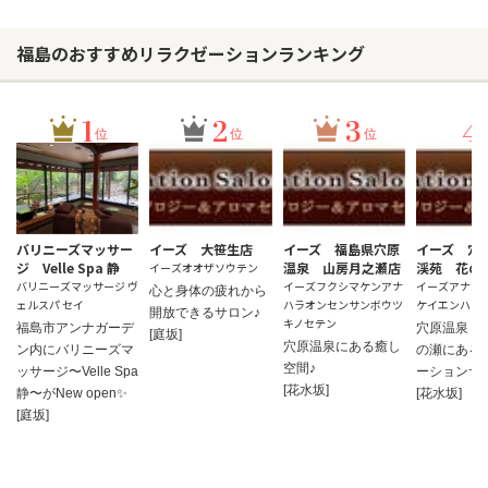
福島のおすすめリラクゼーションランキング
1
2
3
4
位
位
位
バリニーズマッサー
イーズ 大笹生店
イーズ 福島県穴原
イーズ 穴
ジ Velle Spa 静
温泉 山房月之瀬店
渓苑 花の
イーズオオザソウテン
バリニーズマッサージ ヴ
イーズフクシマケンアナ
イーズアナハ
心と身体の疲れから
ェルスパ セイ
ハラオンセンサンボウツ
ケイエンハナ
開放できるサロン♪
キノセテン
福島市アンナガーデ
穴原温泉・
[庭坂]
穴原温泉にある癒し
ン内にバリニーズマ
の瀬にある
空間♪
ッサージ〜Velle Spa
ーションサ
[花水坂]
静〜がNew open✨
[花水坂]
[庭坂]