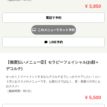
¥ 3,850
電話で予約
このメニューでネット予約
LINE
予約
【都度払いメニュー②】セラピーフェイシャル(お顔＋
デコルテ)
せっかくトリートメントするならデコルテまでしっかりケアしたい！とい
う方におススメのメニューです。お肌だけではなく、首・肩凝りの方にも
お問い合わせ
おススメ♪
［施術時間：60 分］
¥ 5,500