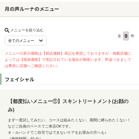
月の声ルーナのメニュー
ヘアサロン
メニューを絞り込む
ネイルサロン
9
全
件
まつげサロン
エステサロン
メニューの表示価格は【税込価格】表記を推奨しておりますが、掲載店舗に
よっては【税抜価格】で表記されている場合が御座います。料金つきまして
リラクゼーションサロン
は事前に店舗へご確認ください。
美容クリニック
フェイシャル
ヘアカタログ
【都度払いメニュー①】スキントリートメント(お顔の
ネイルカタログ
み)
メンズカタログ
まず一度試してみたい、コースは組みたくない、期間に縛られたくない！
などご自身のペースでご来店OKです。
オ－ルハンドでご自宅ではできないケアをお望みの方へも♪
［施術時間：40 分］