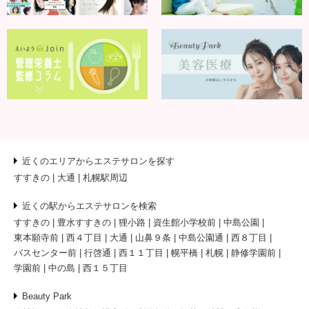
近くのエリアからエステサロンを探す
すすきの
大通
札幌駅周辺
近くの駅からエステサロンを検索
すすきの
豊水すすきの
狸小路
資生館小学校前
中島公園
東本願寺前
西４丁目
大通
山鼻９条
中島公園通
西８丁目
バスセンター前
行啓通
西１１丁目
幌平橋
札幌
静修学園前
学園前
中の島
西１５丁目
Beauty Park