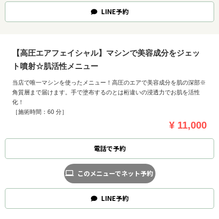
LINE
予約
【高圧エアフェイシャル】マシンで美容成分をジェッ
ト噴射☆肌活性メニュー
当店で唯一マシンを使ったメニュー！高圧のエアで美容成分を肌の深部※
角質層まで届けます。手で塗布するのとは桁違いの浸透力でお肌を活性
化！
［施術時間：60 分］
¥ 11,000
電話で予約
このメニューでネット予約
LINE
予約