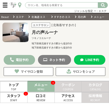
ジャンルを指定
：エステ
BeautyPark
エステサロン
北海道 エステサロン
すすきの エステサロン
月の声ルーナ
メニュー・料金
ログイン
[ 北海道/すすきの ]
エステサロン
月の声ルーナ
会員登録
（無料）
ツキノコエルーナ
地下鉄南北線すすきの駅から徒歩5分
地下鉄南北線すすきの駅から徒歩5分
キーワード検索
ジャンルを選択
電話
予約
ネット
予約
LINE
予約
マイサロン登録
サロンをシェア
キーワードで検索
9
トップ
メニュー
クーポン
カタログ
TOP
MENU
COUPON
CATALOG
1
スタッフ
口コミ
アクセス
採用情報
近くのサロンを探す
STAFF
REVIEW
ACCESS
RECRUIT
現在地から探す