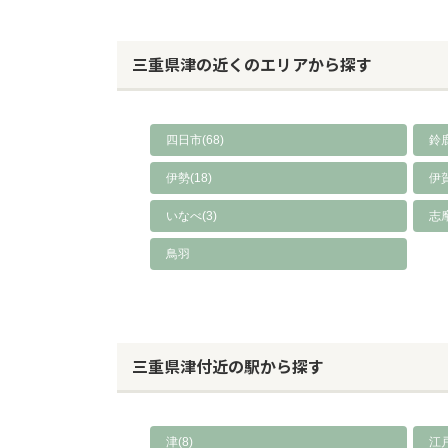
三重県津の近くのエリアから探す
四日市(68)
鈴鹿
伊勢(18)
伊賀
いなべ(3)
志摩
鳥羽
三重県津付近の駅から探す
津(8)
江戸