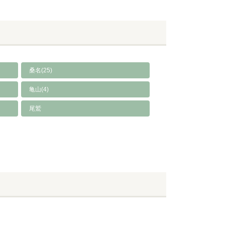
桑名(25)
亀山(4)
尾鷲