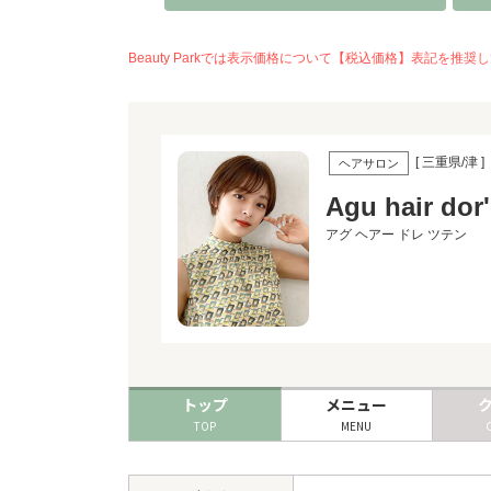
Beauty Parkでは表示価格について【税込価格】表記
[ 三重県/津 ]
ヘアサロン
Agu hair 
アグ ヘアー ドレ ツテン
トップ
メニュー
TOP
MENU