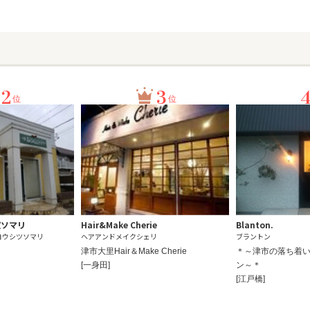
2
3
位
位
室ソマリ
Hair&Make Cherie
Blanton.
ヨウシツソマリ
ヘアアンドメイクシェリ
ブラントン
津市大里Hair＆Make Cherie
＊～津市の落ち着
[一身田]
ン～＊
[江戸橋]