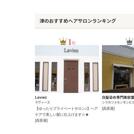
津のおすすめヘアサロンランキング
1
位
Laviez
白髪染め専門美容
ラヴィーズ
シラガゾメセンモンビ
【ゆったりプライベートサロン♪】ヘア
[高茶屋]
ケアで美しい髪に仕上げます☆★
[高茶屋]