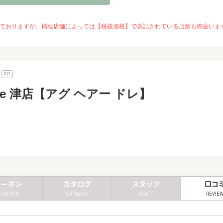
を推奨しておりますが、掲載店舗によっては【税抜価格】で表記されている店舗も御座
dor'e 津店【アグ ヘアー ドレ】
クーポン
カタログ
スタッフ
口コ
COUPON
CATALOG
STAFF
REVIE