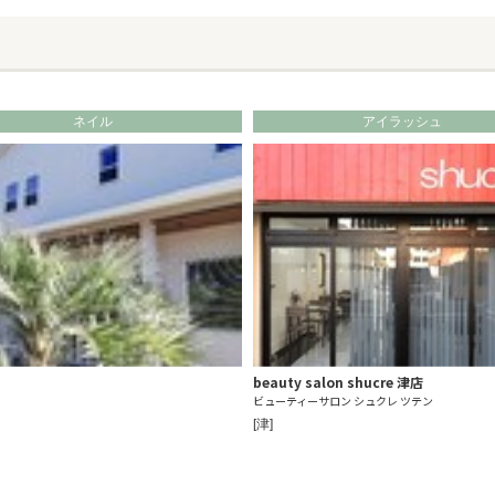
ネイル
アイラッシュ
beauty salon shucre 津店
ビューティーサロン シュクレ ツテン
[津]