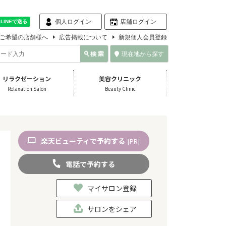
個人ログイン
店舗ログイン
ご希望の店舗様へ
広告掲載について
新規個人会員登録
現在地から探す
リラクゼーション
美容クリニック
Relaxation Salon
Beauty Clinic
楽天
ビューティ
で予約
する
[PR]
電話
で
予約
する
マイサロン登録
サロンをシェア