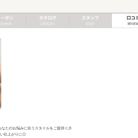
クーポン
カタログ
スタッフ
口コ
COUPON
CATALOG
STAFF
REVIE
あなたのお悩みに合うスタイルをご提供☆彡
高い仕上がりに◎