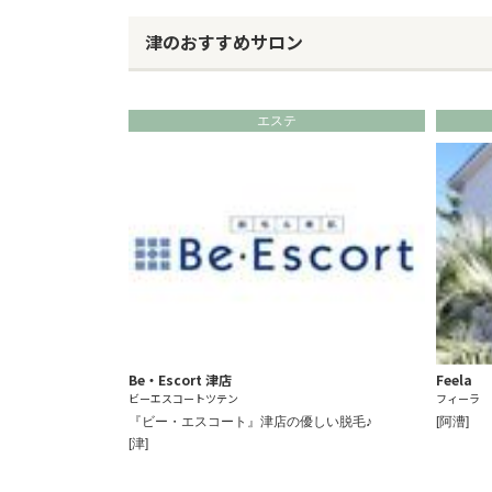
津のおすすめサロン
エステ
Be・Escort 津店
Feela
ビーエスコートツテン
フィーラ
『ビー・エスコート』津店の優しい脱毛♪
[阿漕]
[津]