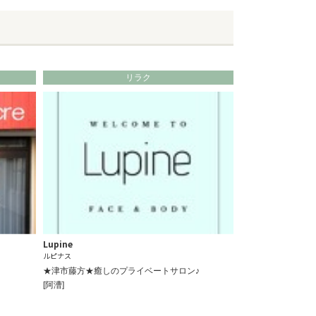
リラク
Lupine
ルピナス
★津市藤方★癒しのプライベートサロン♪
[阿漕]