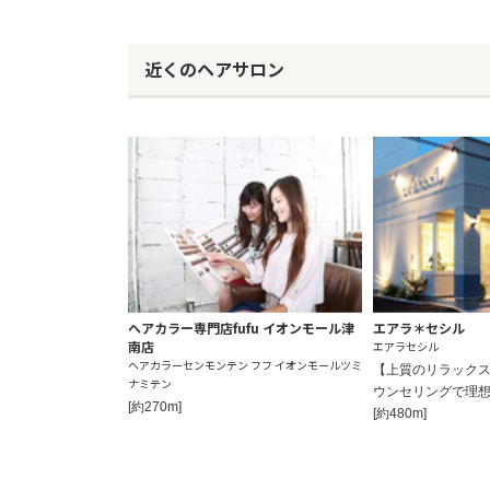
近くのヘアサロン
ヘアカラー専門店fufu イオンモール津
エアラ＊セシル
南店
エアラセシル
ヘアカラーセンモンテン フフ イオンモールツミ
【上質のリラックス
ナミテン
ウンセリングで理
[約270m]
[約480m]