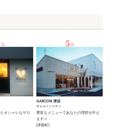
4
5
位
位
GARCON 津店
ギャルソンツテン
いたオシャレなサロ
豊富なメニューであなたの理想を叶え
ます☆
[津新町]