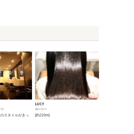
LUCY
テン
ルーシー
りのスタイルがきっ
[約220m]