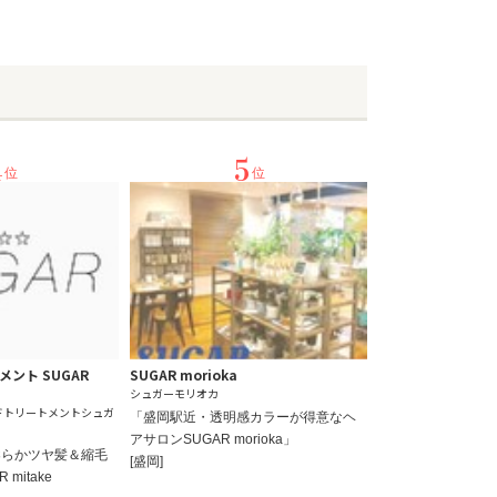
4
5
位
位
ント SUGAR
SUGAR morioka
シュガーモリオカ
ドトリートメントシュガ
「盛岡駅近・透明感カラーが得意なヘ
アサロンSUGAR morioka」
柔らかツヤ髪＆縮毛
[盛岡]
mitake