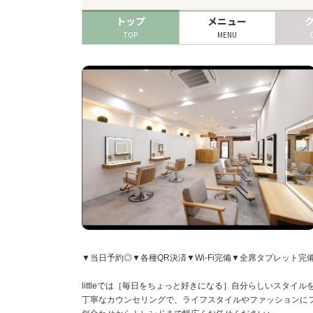
トップ
メニュー
TOP
MENU
▼当日予約◎▼各種QR決済▼Wi-Fi完備▼全席タブレット完
littleでは［毎日をちょっと好きになる］自分らしいスタイ
丁寧なカウンセリングで、ライフスタイルやファッションにフ