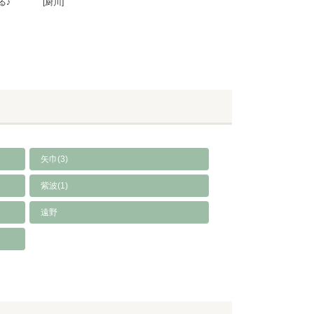
る♪
[厨川]
矢巾(3)
紫波(1)
遠野