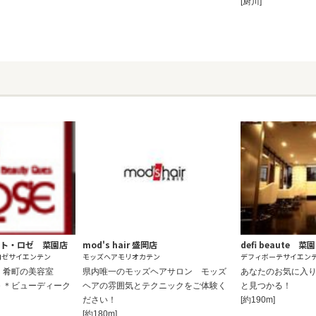
[厨川]
スト・ロゼ 菜園店
mod's hair 盛岡店
defi beaute 菜園
ロゼサイエンテン
モッズヘアモリオカテン
デフィボーテサイエン
園・肴町の美容室
県内唯一のモッズヘアサロン モッズ
あなたのお気に入
Ros’e ＊ビューディーク
ヘアの雰囲気とテクニックをご体験く
と見つかる！
ださい！
[約190m]
[約180m]