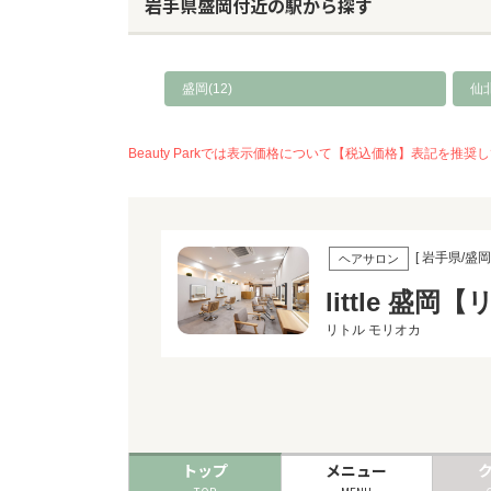
岩手県盛岡付近の駅から探す
盛岡(12)
仙北
Beauty Parkでは表示価格について【税込価格】表記
[ 岩手県/盛岡 
ヘアサロン
little 盛
リトル モリオカ
トップ
メニュー