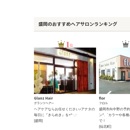
盛岡のおすすめヘアサロンランキング
1
位
Glanz Hair
flor
グランツヘアー
フロル
ヘアケアならお任せください♪アナタの
盛岡市向中野の予約
毎日に『きらめき』を+*･.:･
ン*.゜カラーや各
[盛岡]
で！
[仙北町]