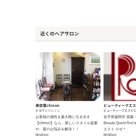
近くのヘアサロン
美容室chinon
ビューティークエ
ビヨウシツシノン
ビューティークエスト
お客様の個性を最大限に引き出す
岩手県盛岡市 菜
【chinon】なら、新しいスタイル提案
Beauty Quest 
や、髪のお悩みを解決！！
エスト ロゼ＊
[約40m]
[約90m]