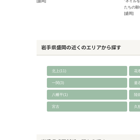
[盛岡]
”ネイル
たちの願
[盛岡]
岩手県盛岡の近くのエリアから探す
北上(11)
花巻
一関(3)
釜石
八幡平(1)
陸
宮古
久