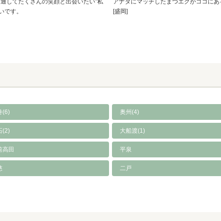
を通してたくさんの笑顔と出会いたい”私
アナタにマッチしたまつエクがココにあ
いです。
[盛岡]
(6)
奥州(4)
(2)
大船渡(1)
前高田
平泉
慈
二戸