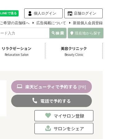
個人ログイン
店舗ログイン
ご希望の店舗様へ
広告掲載について
新規個人会員登録
現在地から探す
リラクゼーション
美容クリニック
Relaxation Salon
Beauty Clinic
楽天
ビューティ
で予約
する
[PR]
電話
で
予約
する
マイサロン登録
サロンをシェア