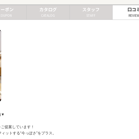
クーポン
カタログ
スタッフ
口コ
COUPON
CATALOG
STAFF
REVIE
備▼
ルをご提案しています！
ィットする“今っぽさ”をプラス。