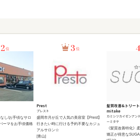
2
3
位
位
Prest
髪質改善&トリートメ
mitake
プレスト
カミシツカイゼンアン
なし/お手頃なサロ
盛岡市月が丘で人気の美容室【Prest】
ーミタケ
種パーマをお手頃価格
行きたい時に行ける予約不要なカジュ
《髪質改善特化》
アルサロン☆
矯正が得意なSUGAR 
[青山]