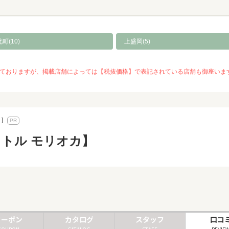
町(10)
上盛岡(5)
を推奨しておりますが、掲載店舗によっては【税抜価格】で表記されている店舗も御座
]
岡【リトル モリオカ】
クーポン
カタログ
スタッフ
口コ