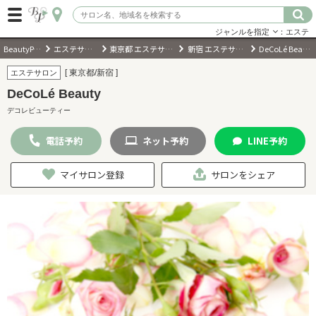
ジャンルを指定
：エステ
BeautyPark
エステサロン
東京都 エステサロン
新宿 エステサロン
DeCoLé Beauty
ログイン
[ 東京都/新宿 ]
エステサロン
DeCoLé Beauty
会員登録
（無料）
デコレビューティー
電話
予約
ネット
予約
LINE
予約
キーワード検索
ジャンルを選択
マイサロン登録
サロンをシェア
キーワードで検索
近くのサロンを探す
現在地から探す