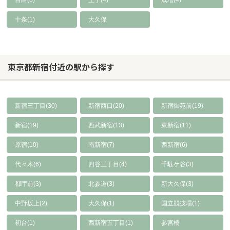
目白(6)
王子(4)
成増(4)
十条(1)
大久保
東京都新宿付近の駅から探す
新宿三丁目(30)
新宿西口(20)
新宿御苑前(19)
新宿(19)
西武新宿(13)
東新宿(11)
原宿(10)
南新宿(7)
西新宿(6)
代々木(6)
四谷三丁目(4)
千駄ケ谷(3)
都庁前(3)
北参道(3)
新大久保(3)
中野坂上(2)
大久保(1)
国立競技場(1)
初台(1)
西新宿五丁目(1)
参宮橋