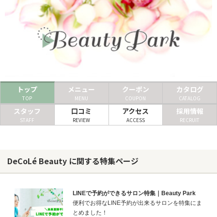
ヘアサロン
ネイルサロン
まつげサロン
エステサロン
トップ
メニュー
クーポン
カタログ
リラクゼーションサロン
TOP
MENU
COUPON
CATALOG
スタッフ
口コミ
アクセス
採用情報
美容クリニック
STAFF
REVIEW
ACCESS
RECRUIT
ヘアカタログ
ネイルカタログ
DeCoLé Beauty に関する特集ページ
メンズカタログ
LINEで予約ができるサロン特集｜Beauty Park
便利でお得なLINE予約が出来るサロンを特集にま
とめました！