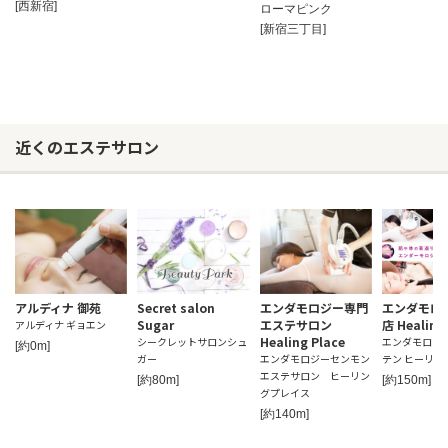
[西新宿]
ローマピンク
[新宿三丁目]
近くのエステサロン
アルディナ 御苑
Secret salon
エンダモロジー専門
エンダモロ
Sugar
エステサロン
店 Healing
アルディナ ギョエン
Healing Place
シークレットサロンシュ
エンダモロジ
[約0m]
ガー
エンダモロジーセンモン
テン ヒーリン
エステサロン ヒーリン
[約80m]
[約150m]
グプレイス
[約140m]