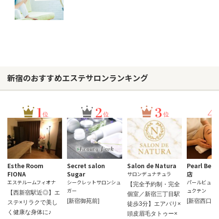
新宿のおすすめエステサロンランキング
1
2
3
4
位
位
位
Esthe Room
Secret salon
Salon de Natura
Pearl Bea
FIONA
Sugar
店
お問い合わせ
サロンデュナチュラ
エステルームフィオナ
シークレットサロンシュ
パールビュー
【完全予約制・完全
ガー
ュクテン
【西新宿駅近◎】エ
個室／新宿三丁目駅
[新宿御苑前]
[新宿西口]
ステ×リラクで美し
徒歩3分】エアバリ×
く健康な身体に♪
頭皮眉毛タトゥー×