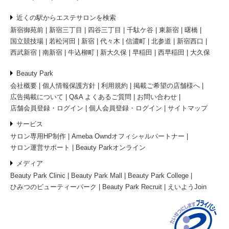
近くの駅からエステサロンを検索
新宿御苑前
新宿三丁目
四谷三丁目
千駄ケ谷
東新宿
曙橋
国立競技場
若松河田
新宿
代々木
信濃町
北参道
新宿西口
西武新宿
南新宿
牛込柳町
新大久保
早稲田
西早稲田
大久保
Beauty Park
会社概要
個人情報保護方針
利用規約
掲載ご希望の店舗様へ
広告掲載について
Q&A よくあるご質問
お問い合わせ
店舗会員登録・ログイン
個人会員登録・ログイン
サイトマップ
サービス
サロン専用HP制作
Ameba Owndオフィシャルパートナー
サロン運営サポート
Beauty Parkオンライン
メディア
Beauty Park Clinic
Beauty Park Mall
Beauty Park College
ひみつのビューティーパーク
Beauty Park Recruit
えいようJoin