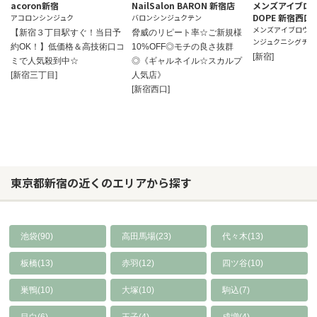
acoron新宿
NailSalon BARON 新宿店
メンズアイブロ
DOPE 新宿西口
アコロンシンジュク
バロンシンジュクテン
メンズアイブロウサロ
【新宿３丁目駅すぐ！当日予
脅威のリピート率☆ご新規様
ンジュクニシグチテ
約OK！】低価格＆高技術口コ
10%OFF◎モチの良さ抜群
[新宿]
ミで人気殺到中☆
◎《ギャルネイル☆スカルプ
[新宿三丁目]
人気店》
[新宿西口]
東京都新宿の近くのエリアから探す
池袋(90)
高田馬場(23)
代々木(13)
板橋(13)
赤羽(12)
四ツ谷(10)
巣鴨(10)
大塚(10)
駒込(7)