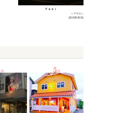
Ｆｅｅｌ
ヘアサロン
[新潟県/新潟]
4
5
位
位