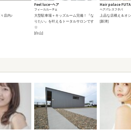
Feel luce~ヘア
Hair palace FUT
フィールルーチェ
ヘアパレスフタバ
々店内♪
大型駐車場＋キッズルーム完備！『な
上品な店構え＆オ
りたい』を叶えるトータルサロンです
[新津]
☆
[白山]