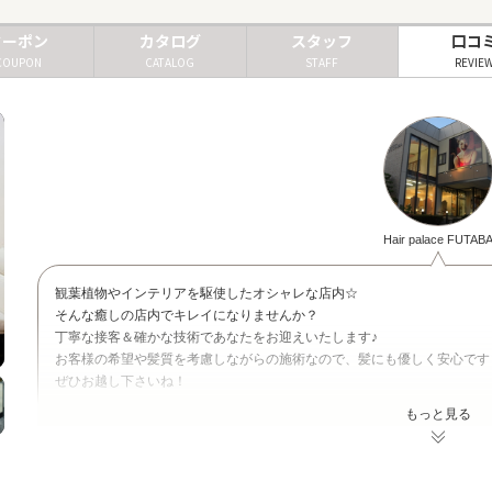
クーポン
カタログ
スタッフ
口コ
COUPON
CATALOG
STAFF
REVIE
Hair palace FUTAB
観葉植物やインテリアを駆使したオシャレな店内☆
そんな癒しの店内でキレイになりませんか？
丁寧な接客＆確かな技術であなたをお迎えいたします♪
お客様の希望や髪質を考慮しながらの施術なので、髪にも優しく安心です
ぜひお越し下さいね！
もっと見る