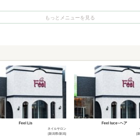
もっとメニューを見る
Feel Lis
Feel luce~ヘア
ネイルサロン
[新潟県/新潟]
[