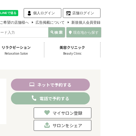
個人ログイン
店舗ログイン
ご希望の店舗様へ
広告掲載について
新規個人会員登録
現在地から探す
リラクゼーション
美容クリニック
Relaxation Salon
Beauty Clinic
ネット
で
予約
する
電話
で
予約
する
マイサロン登録
サロンをシェア