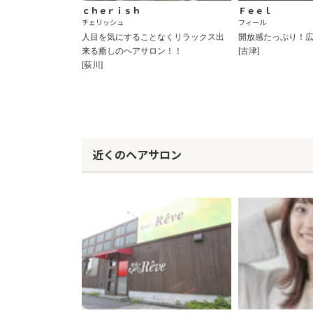
ｃｈｅｒｉｓｈ
Ｆｅｅｌ
チェリッシュ
フィール
人目を気にすることなくリラックス出
開放感たっぷり！広
来る癒しのヘアサロン！！
[古津]
[荻川]
近くのヘアサロン