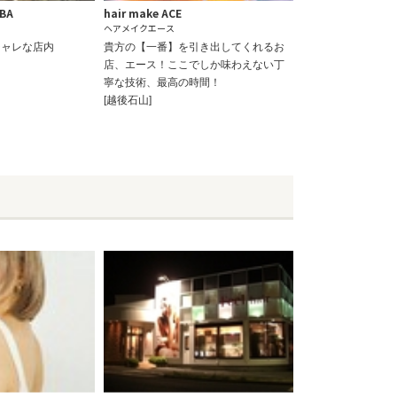
ABA
hair make ACE
ヘアメイクエース
シャレな店内
貴方の【一番】を引き出してくれるお
店、エース！ここでしか味わえない丁
寧な技術、最高の時間！
[越後石山]