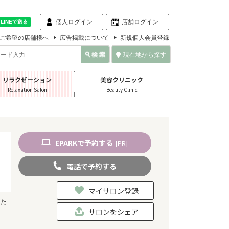
個人ログイン
店舗ログイン
ご希望の店舗様へ
広告掲載について
新規個人会員登録
現在地から探す
リラクゼーション
美容クリニック
Relaxation Salon
Beauty Clinic
EPARK
で
予約
する
[PR]
電話
で
予約
する
マイサロン登録
当た
サロンをシェア