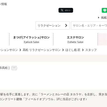
ン情報
ポスト
掲載
まつげ(アイラッシュ)サロン
エステサロン
Eyelash Salon
Esthetic Salon
ーションサロン
高松 リラクゼーションサロン
ほぐし処 匠
スタッフ
県/高松 ]
ら駅を右手に直進します。次に「ラーメンとカレーの店 タカラヤ」を左折し、突き
コンクリート建物「フィールドオブソウル」1Fに当店がございます♪