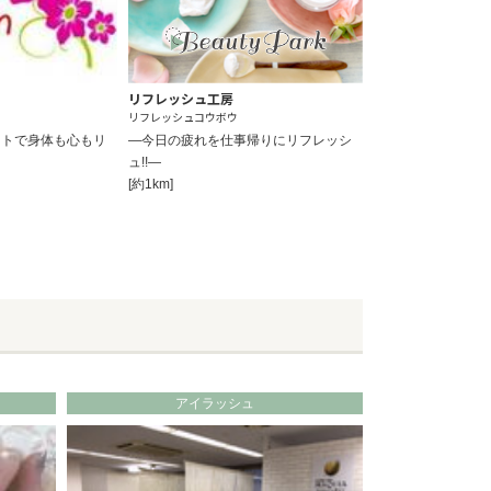
リフレッシュ工房
リフレッシュコウボウ
ントで身体も心もリ
―今日の疲れを仕事帰りにリフレッシ
ュ!!―
[約1km]
アイラッシュ