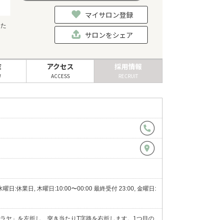
マイサロン登録
当た
サロンをシェア
ミ
アクセス
採用情報
W
ACCESS
RECRUIT
, 水曜日:休業日, 木曜日:10:00〜00:00 最終受付 23:00, 金曜日:
ラヤ」を左折し、突き当たりT字路を右折します。1つ目の