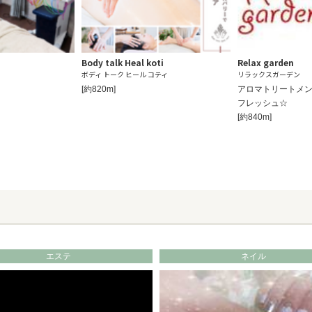
Body talk Heal koti
Relax garden
ボディ トーク ヒール コティ
リラックスガーデン
[約820m]
アロマトリートメ
フレッシュ☆
[約840m]
エステ
ネイル