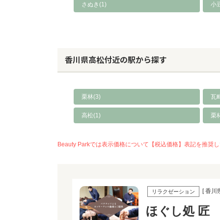
さぬき(1)
小
香川県高松付近の駅から探す
栗林(3)
瓦町
高松(1)
栗
Beauty Parkでは表示価格について【税込価格】表記
[ 香川
リラクゼーション
ほぐし処 匠