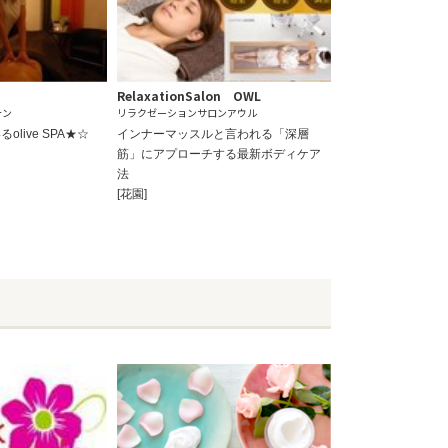
RelaxationSalon OWL
テン
リラクゼーションサロンアウル
live SPA★☆
インナーマッスルと言われる「深層
筋」にアプローチする最新ボディケア
法
[花園]