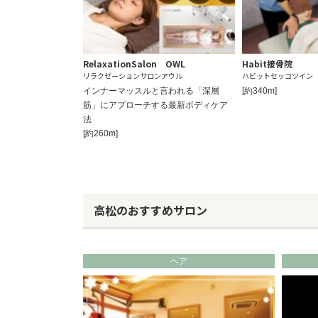
RelaxationSalon OWL
Habit接骨院
リラクゼーションサロンアウル
ハビットセッコツイン
インナーマッスルと言われる「深層
[約340m]
筋」にアプローチする最新ボディケア
法
[約260m]
高松のおすすめサロン
ヘア