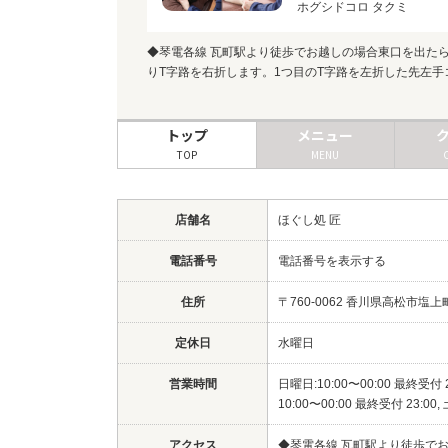
ホグシドコロ タクミ
◆琴電各線 瓦町駅より徒歩でお越しの場合東口を出た
りT字路を右折します。1つ目のT字路を左折した先左手
トップ
メニュー
TOP
MENU
店舗名
ほぐし処 匠
電話番号
電話番号を表示する
住所
〒760-0062 香川県高松市塩上
定休日
水曜日
営業時間
日曜日:10:00〜00:00 最終受付 2
10:00〜00:00 最終受付 23:00,
アクセス
◆琴電各線 瓦町駅より徒歩で