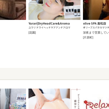
Yurari|DryHeadCare&Aroma
olive SPA 高松店
ユラリ ドライヘッドケアアンドアロマ
オリーブスパタカマツ
[花園]
深夜まで営業しているo
[片原町]