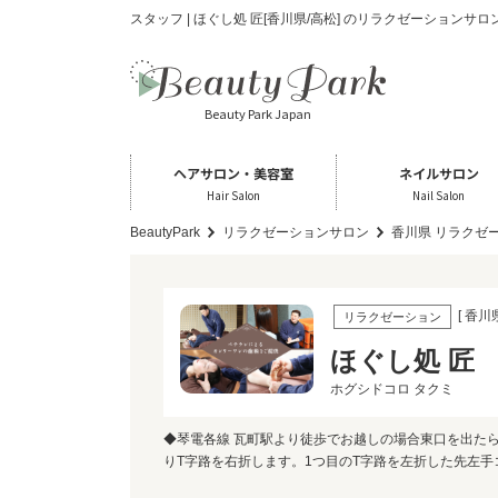
スタッフ | ほぐし処 匠[香川県/高松] のリラクゼーションサロ
Beauty Park Japan
ヘアサロン・美容室
ネイルサロン
Hair Salon
Nail Salon
BeautyPark
リラクゼーションサロン
香川県 リラクゼ
[ 香川
リラクゼーション
ほぐし処 匠
ホグシドコロ タクミ
◆琴電各線 瓦町駅より徒歩でお越しの場合東口を出た
りT字路を右折します。1つ目のT字路を左折した先左手