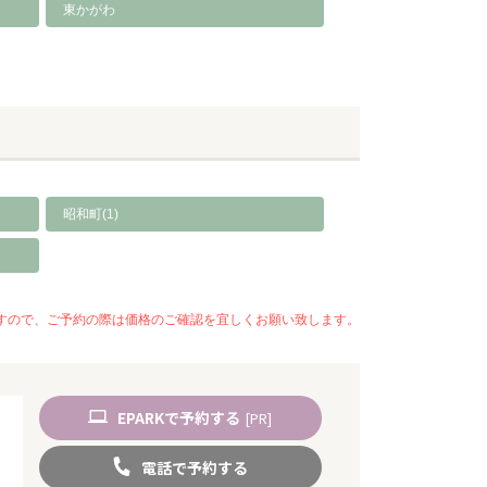
東かがわ
昭和町(1)
いますので、ご予約の際は価格のご確認を宜しくお願い致します。
EPARK
で
予約
する
[PR]
電話
で
予約
する