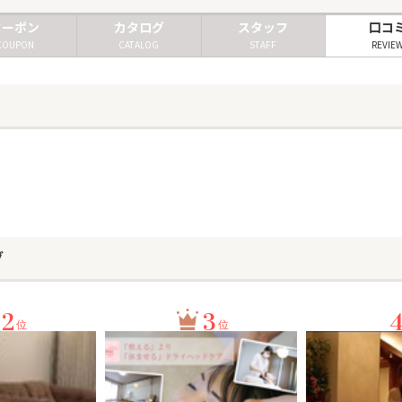
クーポン
カタログ
スタッフ
口コ
COUPON
CATALOG
STAFF
REVIE
グ
2
3
位
位