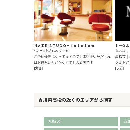
ＨＡＩＲ ＳＴＵＤＯ＊ｃａｌｃｉｕｍ
トータルビ
ヘアースタジオカルシウム
ミシエル
ご予約優先になってますのでお電話をいただけれ
高松市｜
ばお待ちいただかなくても大丈夫です
クよもぎ
[鬼無]
[伏石]
香川県高松の近くのエリアから探す
丸亀(10)
坂出