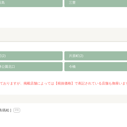
豆島
三豊
(2)
片原町(2)
林公園北口
今橋
を推奨しておりますが、掲載店舗によっては【税抜価格】で表記されている店舗も御座
県/高松 ]