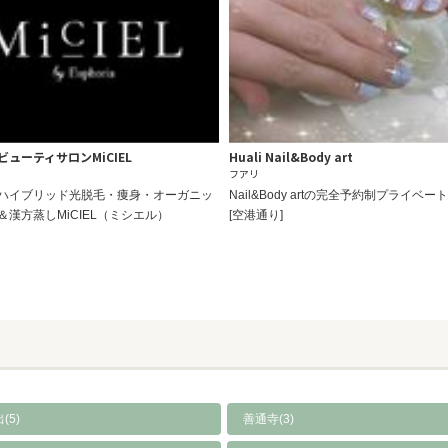
ューティサロンMiCIEL
Huali Nail&Body art
フアリ
ハイブリッド光脱毛・痩身・オーガニッ
Nail&Body artの完全予約制プライベー
＆漢方蒸しMiCIEL（ミシエル）
[空港通り]
(5)
善通寺(3)