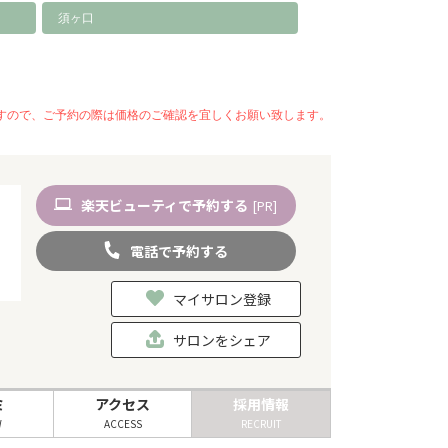
須ヶ口
いますので、ご予約の際は価格のご確認を宜しくお願い致します。
楽天
ビューティ
で予約
する
[PR]
電話
で
予約
する
マイサロン登録
サロンをシェア
ミ
アクセス
採用情報
W
ACCESS
RECRUIT