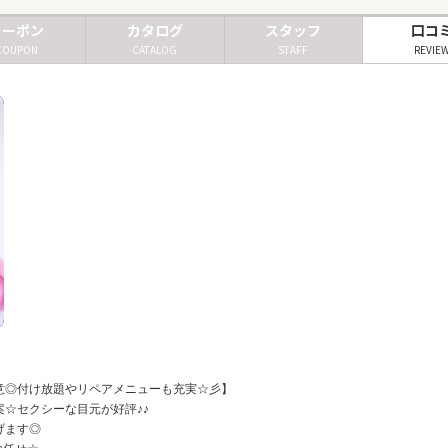
クーポン
カタログ
スタッフ
口コ
COUPON
CATALOG
STAFF
REVIE
意◎付け放題やリペアメニューも充実☆彡】
☆セクシーな目元が好評♪♪
げます◎