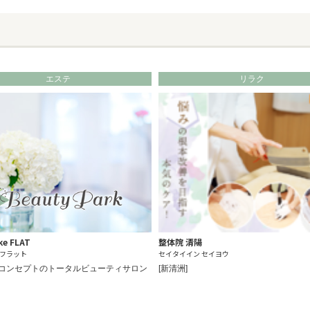
エステ
リラク
ke FLAT
整体院 清陽
フラット
セイタイイン セイヨウ
コンセプトのトータルビューティサロン
[新清洲]