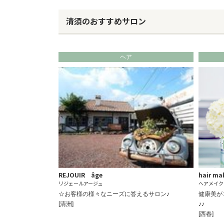
清須のおすすめサロン
ヘア
REJOUIR âge
hair ma
リジェールアージュ
ヘアメイク
☆お客様の様々なニーズに答えるサロン♪
健康美が
[清洲]
♪♪
[西春]