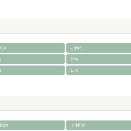
(4)
小牧(2)
富
津島
倉
江南
枇杷島
下小田井