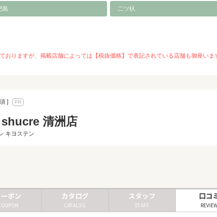
杷島
二ツ杁
を推奨しておりますが、掲載店舗によっては【税抜価格】で表記されている店舗も御座
須 ]
n shucre 清洲店
レ キヨステン
クーポン
カタログ
スタッフ
口コ
COUPON
CATALOG
STAFF
REVIE