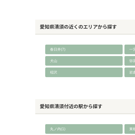
愛知県清須の近くのエリアから探す
春日井(7)
一宮
犬山
弥
稲沢
岩
愛知県清須付近の駅から探す
丸ノ内(1)
東