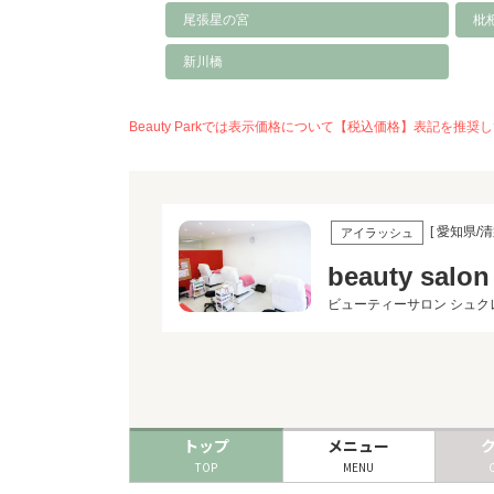
尾張星の宮
枇
新川橋
Beauty Parkでは表示価格について【税込価格】表記
[ 愛知県/清
アイラッシュ
beauty salo
ビューティーサロン シュク
トップ
メニュー
TOP
MENU