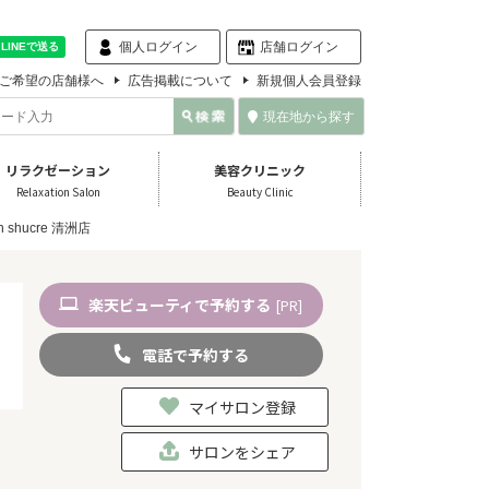
個人ログイン
店舗ログイン
ご希望の店舗様へ
広告掲載について
新規個人会員登録
現在地から探す
リラクゼーション
美容クリニック
Relaxation Salon
Beauty Clinic
on shucre 清洲店
楽天
ビューティ
で予約
する
[PR]
電話
で
予約
する
マイサロン登録
サロンをシェア