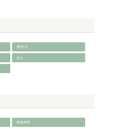
愛西(1)
あま
西枇杷島