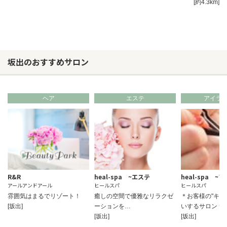
[約4.3km]
坂出のおすすめサロン
ヘア
エステ
アイラ
R&R
heal-spa ~エステ
heal-spa ~
アールアンドアール
ヒールスパ
ヒールスパ
雰囲気はまるでリゾート！
癒しの空間で優雅なリラクゼ
＊お客様の"キレ
[坂出]
ーションを…
いするサロン＊
[坂出]
[坂出]