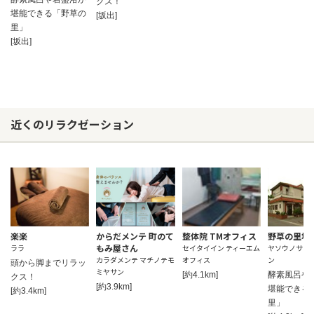
クス！
堪能できる「野草の
[坂出]
里」
[坂出]
近くのリラクゼーション
楽楽
からだメンテ 町のて
整体院 TMオフィス
野草の里坂
もみ屋さん
ララ
セイタイイン ティーエム
ヤソウノサト
カラダメンテ マチノテモ
オフィス
ン
頭から脚までリラッ
ミヤサン
[約4.1km]
酵素風呂や
クス！
[約3.9km]
堪能できる
[約3.4km]
里」