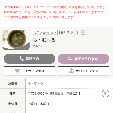
Beauty Parkでは表示価格について【税込価格】表記を推奨しておりますが、
掲載店舗によっては【税抜価格】で表記されている店舗も御座いますので、
ご予約の際は価格のご確認を宜しくお願い致します。
[ 香川県/坂出 ]
リラクゼーション
ら・む～る
ラムール
電話
予約
楽天
で予約
[PR]
マイサロン登録
サロンをシェア
店舗名
ら・む～る
住所
〒762-0025 香川県坂出市川津町127-1
定休日
月曜日／木曜日