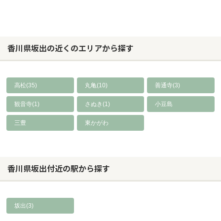
香川県坂出の近くのエリアから探す
高松(35)
丸亀(10)
善通寺(3)
観音寺(1)
さぬき(1)
小豆島
三豊
東かがわ
香川県坂出付近の駅から探す
坂出(3)