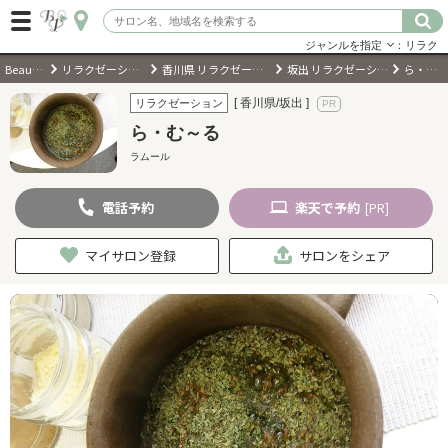
ジャンルを指定
：リラク
BeautyPark
リラクゼーションサロン
香川県 リラクゼーションサロン
坂出 リラクゼーションサロン
ら・む～る
ログイン
[ 香川県/坂出 ]
リラクゼーション
ら・む～る
会員登録
（無料）
ラムール
電話
予約
楽天
で予約
キーワード検索
[PR]
ジャンルを選択
マイサロン登録
サロンをシェア
キーワードで検索
近くのサロンを探す
現在地から探す