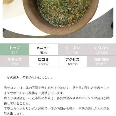
ヘアサロン
ネイルサロン
まつげサロン
エステサロン
トップ
メニュー
クーポン
カタログ
リラクゼーションサロン
TOP
MENU
COUPON
CATALOG
スタッフ
口コミ
アクセス
採用情報
美容クリニック
STAFF
REVIEW
ACCESS
RECRUIT
ヘアカタログ
「その痛み、年齢のせいにしない」
ネイルカタログ
当サロンでは、体の不調を整えるだけではなく、見た目の美しさや若々しさ
までサポートする整体をご提供しています。
メンズカタログ
肩こりや腰痛といった不調の原因は、姿勢の歪みや体のバランスの崩れが関
係していることも。
丁寧なカウンセリングと施術で、体の内側から整え、本来の美しさと元気を
引き出します。