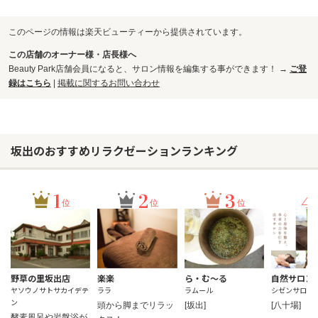
このページの情報は楽天ビューティーから提供されています。
この店舗のオーナー様・店長様へ
Beauty Park店舗会員になると、サロン情報を編集する事ができます！ →
ご登
録はこちら
|
掲載に関するお問い合わせ
坂出のおすすめリラクゼーションランキング
1
2
3
4
位
位
位
野草の里坂出店
楽楽
ら・む～る
自然サロン
ヤソウノサトサカイデテ
ララ
ラムール
シゼンサロン
ン
頭から脚までリラッ
[坂出]
[八十場]
酵素風呂や岩盤浴が