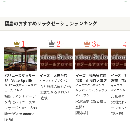
福島のおすすめリラクゼーションランキング
1
2
3
4
位
位
位
バリニーズマッサー
イーズ 大笹生店
イーズ 福島県穴原
イーズ 穴
ジ Velle Spa 静
温泉 山房月之瀬店
渓苑 花の
イーズオオザソウテン
バリニーズマッサージ ヴ
イーズフクシマケンアナ
イーズアナハ
心と身体の疲れから
ェルスパ セイ
ハラオンセンサンボウツ
ケイエンハナ
開放できるサロン♪
キノセテン
福島市アンナガーデ
穴原温泉・
[庭坂]
穴原温泉にある癒し
ン内にバリニーズマ
の瀬にある
お問い合わせ
空間♪
ッサージ〜Velle Spa
ーションサ
[花水坂]
静〜がNew open✨
[花水坂]
[庭坂]