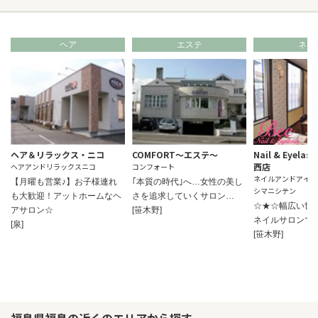
ヘア
エステ
ネイ
ヘア＆リラックス・ニコ
COMFORT～エステ～
Nail & Eyela
西店
ヘアアンドリラックスニコ
コンフォート
ネイルアンドアイラ
【月曜も営業♪】お子様連れ
｢本質の時代｣へ…女性の美し
シマニシテン
も大歓迎！アットホームなヘ
さを追求していくサロン…
☆★☆幅広い世
アサロン☆
[笹木野]
ネイルサロンで
[泉]
[笹木野]
福島県福島の近くのエリアから探す