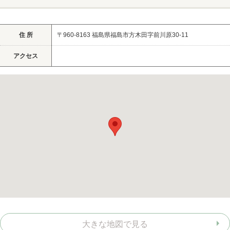
ヘアサロン
住 所
〒960-8163 福島県福島市方木田字前川原30-11
ネイルサロン
アクセス
まつげサロン
エステサロン
リラクゼーションサロン
美容クリニック
ヘアカタログ
ネイルカタログ
メンズカタログ
大きな地図で見る