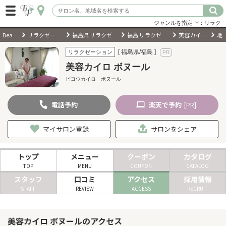
ジャンルを指定
：リラク
BeautyPark
リラクゼーションサロン
福島県 リラクゼーションサロン
福島 リラクゼーションサロン
美容カイロ ボヌール
地
ログイン
[ 福島県/福島 ]
リラクゼーション
美容カイロ ボヌール
会員登録
（無料）
ビヨウカイロ ボヌール
電話
予約
楽天
で予約
キーワード検索
[PR]
ジャンルを選択
マイサロン登録
サロンをシェア
キーワードで検索
トップ
メニュー
クーポン
カタログ
TOP
MENU
COUPON
CATALOG
スタッフ
口コミ
アクセス
採用情報
STAFF
REVIEW
ACCESS
RECRUIT
近くのサロンを探す
美容カイロ ボヌールのアクセス
現在地から探す