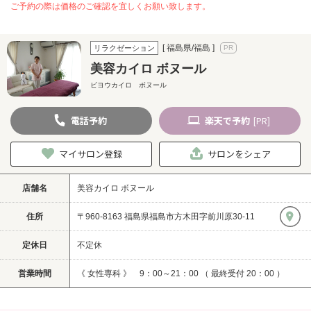
ご予約の際は価格のご確認を宜しくお願い致します。
[ 福島県/福島 ]
リラクゼーション
美容カイロ ボヌール
ビヨウカイロ ボヌール
電話
予約
楽天
で予約
[PR]
マイサロン登録
サロンをシェア
店舗名
美容カイロ ボヌール
住所
〒960-8163 福島県福島市方木田字前川原30-11
定休日
不定休
営業時間
《 女性専科 》 9：00～21：00 （ 最終受付 20：00 ）