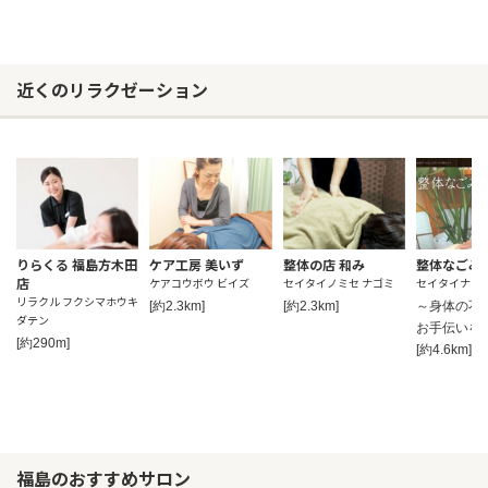
近くのリラクゼーション
りらくる 福島方木田
ケア工房 美いず
整体の店 和み
整体なごみ
店
ケアコウボウ ビイズ
セイタイノミセ ナゴミ
セイタイナゴ
リラクル フクシマホウキ
[約2.3km]
[約2.3km]
～身体の不
ダテン
お手伝いを
[約290m]
[約4.6km]
福島のおすすめサロン