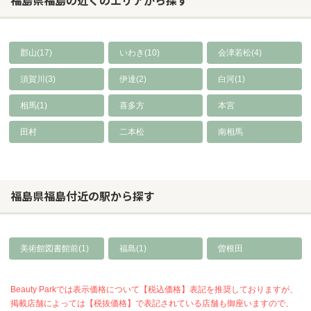
郡山(17)
いわき(10)
会津若松(4)
須賀川(3)
伊達(2)
白河(1)
相馬(1)
喜多方
本宮
田村
二本松
南相馬
福島県福島付近の駅から探す
美術館図書館前(1)
福島(1)
曽根田
Beauty Parkでは表示価格について【税込価格】表記を推奨しておりますが、
掲載店舗によっては【税抜価格】で表記されている店舗も御座いますので、