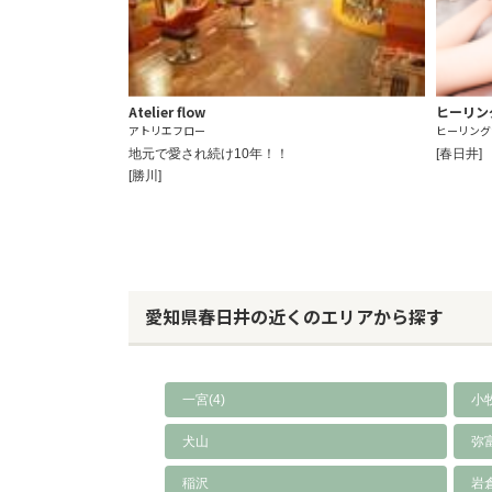
Atelier flow
ヒーリング
アトリエフロー
ヒーリング
地元で愛され続け10年！！
[春日井]
[勝川]
愛知県春日井の近くのエリアから探す
一宮(4)
小牧
犬山
弥
稲沢
岩