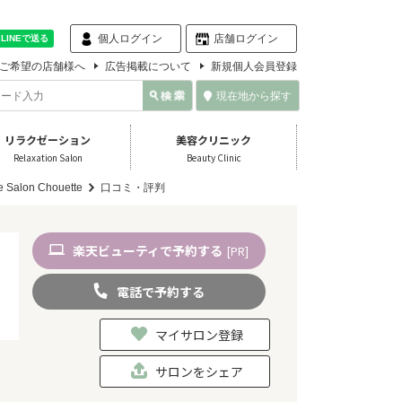
個人ログイン
店舗ログイン
ご希望の店舗様へ
広告掲載について
新規個人会員登録
現在地から探す
リラクゼーション
美容クリニック
Relaxation Salon
Beauty Clinic
e Salon Chouette
口コミ・評判
楽天
ビューティ
で予約
する
[PR]
電話
で
予約
する
マイサロン登録
サロンをシェア