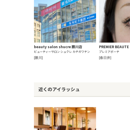
beauty salon shucre 勝川店
PREMIER BEAUTE
ビューティーサロン シュクレ カチガワテン
プレミアボーテ
[勝川]
[春日井]
近くのアイラッシュ