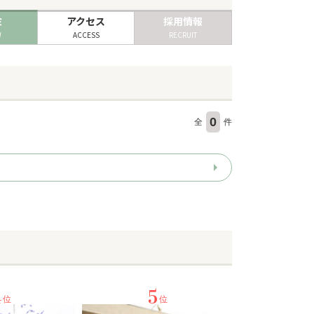
ミ
アクセス
採用情報
W
ACCESS
RECRUIT
0
全
件
4
5
位
位