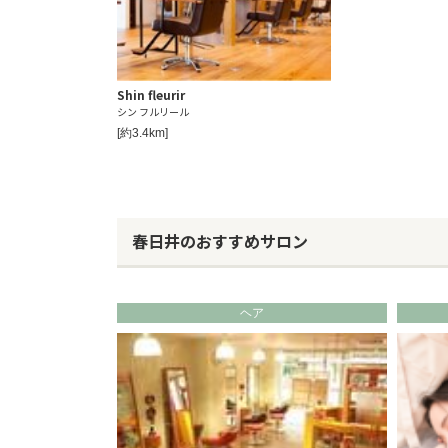
Shin fleurir
シン フルリール
[約3.4km]
春日井のおすすめサロン
ヘア