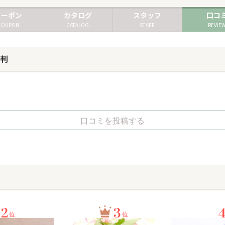
クーポン
カタログ
スタッフ
口コ
COUPON
CATALOG
STAFF
REVIE
評判
口コミを投稿する
2
3
位
位