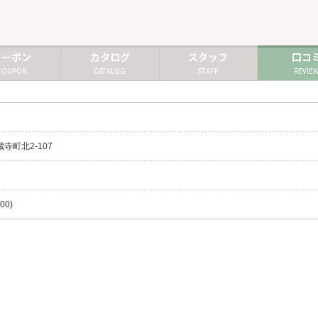
クーポン
カタログ
スタッフ
口コ
COUPON
CATALOG
STAFF
REVIE
蔵寺町北2-107
00)