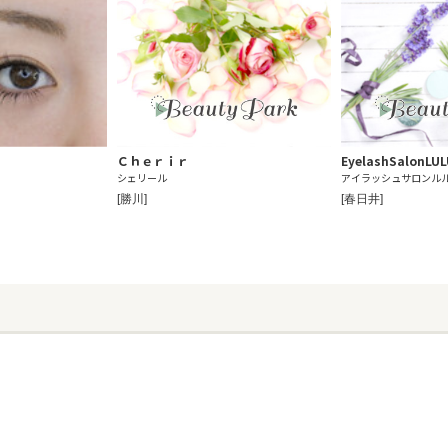
Ｃｈｅｒｉｒ
EyelashSalon
シェリール
アイラッシュサロンル
[勝川]
[春日井]