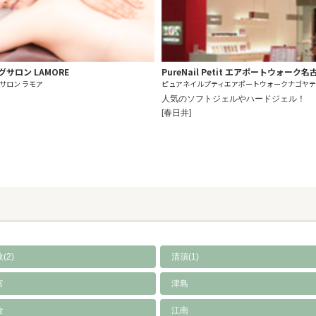
サロン LAMORE
PureNail Petit エアポートウォーク
サロン ラモア
ピュアネイルプティエアポートウォークナゴヤ
人気のソフトジェルやハードジェル！
[春日井]
(2)
清須(1)
富
津島
倉
江南