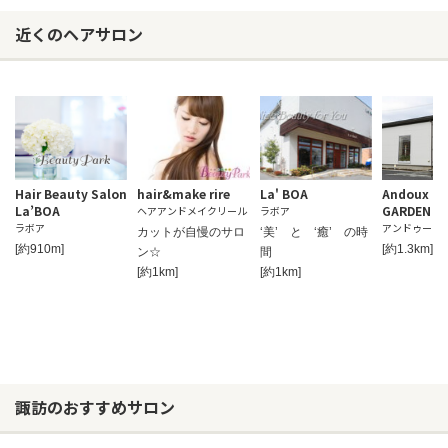
近くのヘアサロン
Hair Beauty Salon
hair&make rire
La' BOA
Andoux HA
La’BOA
GARDEN
ヘアアンドメイクリール
ラボア
ラボア
アンドゥー
カットが自慢のサロ
‘美’ と ‘癒’ の時
[約910m]
[約1.3km]
ン☆
間
[約1km]
[約1km]
諏訪のおすすめサロン