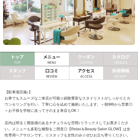
ヘアサロン
ネイルサロン
まつげサロン
エステサロン
トップ
メニュー
クーポン
カタログ
リラクゼーションサロン
TOP
MENU
COUPON
CATALOG
スタッフ
口コミ
アクセス
採用情報
美容クリニック
STAFF
REVIEW
ACCESS
RECRUIT
ヘアカタログ
【駐車場完備♪】
お車でもスムーズなご来店が可能☆経験豊富なスタイリストがしっかりとカ
ネイルカタログ
ウンセリングを行い、丁寧に心を込めて施術いたします。＜朝9時から営業◎
＞お子様を学校に送ってそのまま来店もOK！
メンズカタログ
店内は明るく開放感のあるナチュラルな空間♪リラックスしてお寛ぎくださ
い。メニューも多彩な種類をご用意◎【Relax＆Beauty Salon GLOW】は女
性専用ヘアサロンです。☆スタッフも女性のみ☆ぜひお立ち寄りください。