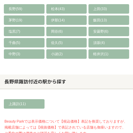
長野(59)
松本(43)
上田(33)
茅野(19)
伊那(14)
飯田(13)
塩尻(7)
岡谷(6)
安曇野(6)
千曲(5)
佐久(5)
須坂(4)
中野(3)
小諸(2)
軽井沢(1)
長野県諏訪付近の駅から探す
上諏訪(11)
Beauty Parkでは表示価格について【税込価格】表記を推奨しておりますが、
掲載店舗によっては【税抜価格】で表記されている店舗も御座いますので、