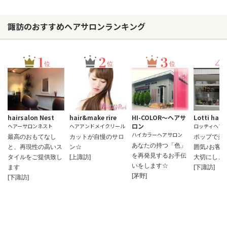
諏訪のおすすめヘアサロンランキング
1
2
3
4
位
位
位
hairsalon Nest
hair&make rire
HI-COLOR～ヘアサ
Lotti hair
ロン
ヘアーサロンネスト
ヘアアンドメイクリール
ロッティヘア
ハイカラーヘアサロン
最高のおもてなし
カットが自慢のサロ
ポップで柔
あなたの持つ「色」
と、再現性の高いス
ン☆
囲気♪お客
を再発見するお手伝
タイルをご提供致し
[上諏訪]
大切にしま
いをします☆
ます
[下諏訪]
[茅野]
[下諏訪]