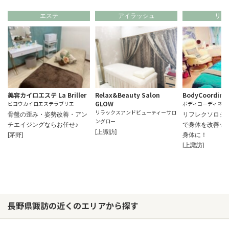
エステ
アイラッシュ
リラ
美容カイロエステ La Briller
Relax&Beauty Salon
BodyCoordina
GLOW
ビヨウカイロエステラブリエ
ボディコーディネー
リラックスアンドビューティーサロ
骨盤の歪み・姿勢改善・アン
リフレクソロジ
ングロー
チエイジングならお任せ♪
で身体を改善☆
[上諏訪]
[茅野]
身体に！
[上諏訪]
長野県諏訪の近くのエリアから探す