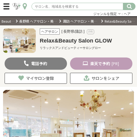
ジャンルを指定
：ヘア
BeautyPark
長野県 ヘアサロン・美容室・美容院
諏訪 ヘアサロン・美容室・美容院
Relax&Beauty Salon GLOW
ログイン
[ 長野県/諏訪 ]
ヘアサロン
Relax&Beauty Salon GLOW
会員登録
（無料）
リラックスアンドビューティーサロングロー
電話
予約
楽天
で予約
キーワード検索
[PR]
ジャンルを選択
マイサロン登録
サロンをシェア
キーワードで検索
近くのサロンを探す
現在地から探す