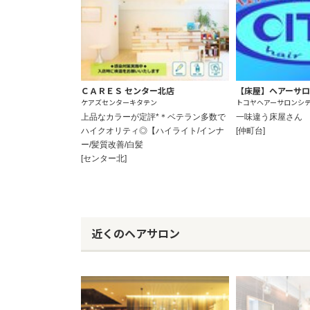
ＣＡＲＥＳ センター北店
【床屋】ヘアーサロ
ケアズセンターキタテン
トコヤヘアーサロンシ
上品なカラーが定評*＊ベテラン多数で
一味違う床屋さん
ハイクオリティ◎【ハイライト/インナ
[仲町台]
ー/髪質改善/白髪
[センター北]
近くのヘアサロン