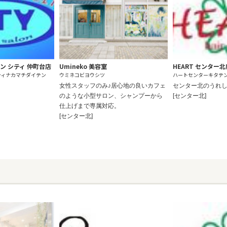
ン シティ 仲町台店
Umineko 美容室
HEART センター北
ティナカマチダイテン
ウミネコビヨウシツ
ハートセンターキタテ
女性スタッフのみ♪居心地の良いカフェ
センター北のうれし
のような小型サロン、シャンプーから
[センター北]
仕上げまで専属対応。
[センター北]