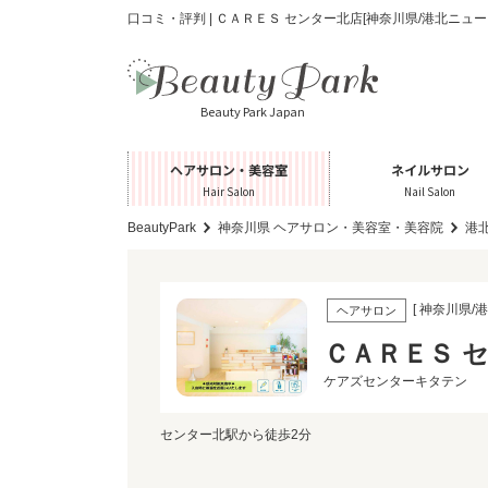
口コミ・評判 | ＣＡＲＥＳ センター北店[神奈川県/港北ニュ
Beauty Park Japan
ヘアサロン・美容室
ネイルサロン
Hair Salon
Nail Salon
BeautyPark
神奈川県 ヘアサロン・美容室・美容院
港
[ 神奈川県/
ヘアサロン
ＣＡＲＥＳ 
ケアズセンターキタテン
センター北駅から徒歩2分