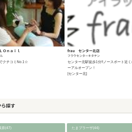
ＬＯｎａｉｌ
frau センター北店
ル
フラウセンターキタテン
でクチコミNo.1☆
センター北駅徒歩1分!!ノースポート近
ーアルオープン！
[センター北]
から探す
原(47)
たまプラーザ(44)