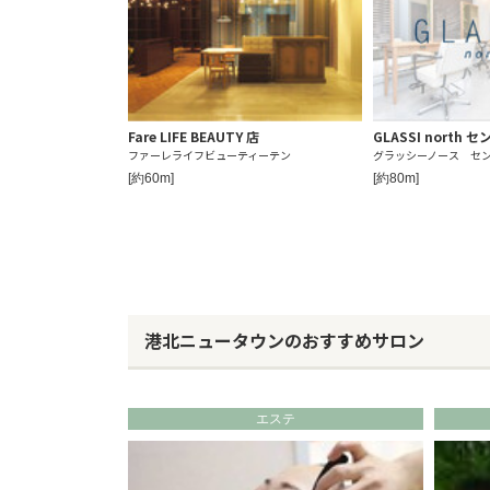
Fare LIFE BEAUTY 店
GLASSI north
ファーレライフビューティーテン
グラッシーノース セ
[約60m]
[約80m]
港北ニュータウンのおすすめサロン
エステ