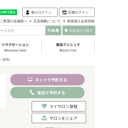
個人ログイン
店舗ログイン
ご希望の店舗様へ
広告掲載について
新規個人会員登録
現在地から探す
リラクゼーション
美容クリニック
Relaxation Salon
Beauty Clinic
・評判
ネット
で
予約
する
電話
で
予約
する
マイサロン登録
サロンをシェア