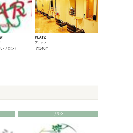
店
PLATZ
ン
プラッツ
いサロン♪
[約140m]
リラク