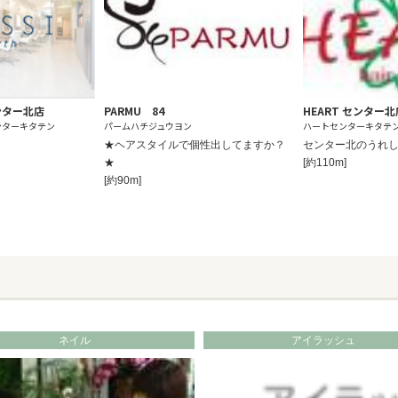
 センター北店
PARMU 84
HEART センター北
ンターキタテン
パームハチジュウヨン
ハートセンターキタテ
★ヘアスタイルで個性出してますか？
センター北のうれし
★
[約110m]
[約90m]
ネイル
アイラッシュ