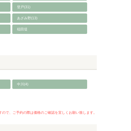
登戸(31)
あざみ野(13)
稲田堤
中川(4)
いますので、ご予約の際は価格のご確認を宜しくお願い致します。