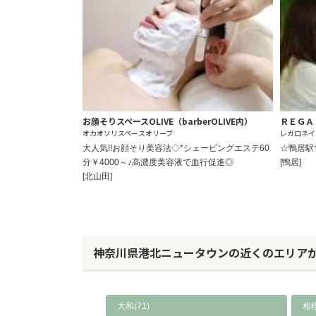
お顔そりスペースOLIVE（barberOLIVE内）
ＲＥＧＡ
オカオソリスペースオリーブ
レガロネイ
大人気!!お顔そり美容法◇*シェービングエステ60
☆鴨居駅
分￥4000～♪高濃度美容液で血行促進◎
[鴨居]
[北山田]
神奈川県港北ニュータウンの近くのエリア
大和(71)
相模