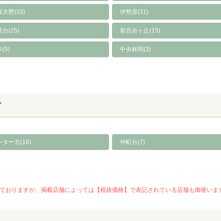
大野(33)
伊勢原(31)
台(25)
新百合ヶ丘(15)
(5)
中央林間(3)
す
ター北(16)
仲町台(7)
を推奨しておりますが、掲載店舗によっては【税抜価格】で表記されている店舗も御座