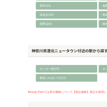
厚木(33)
相模
海老名(30)
青葉
淵野辺(8)
橋本
神奈川県港北ニュータウン付近の駅から探
センター南(25)
セン
都筑ふれあいの丘(1)
Beauty Parkでは表示価格について【税込価格】表記