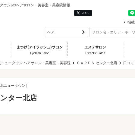
ータウン] のヘアサロン・美容室・美容院情報
ポスト
掲載
まつげ(アイラッシュ)サロン
エステサロン
Eyelash Salon
Esthetic Salon
北ニュータウン ヘアサロン・美容室・美容院
ＣＡＲＥＳ センター北店
口コミ
港北ニュータウン ]
センター北店