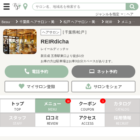
ジャンルを指定
：ヘア
BeautyPark
千葉県 ヘアサロン・美容室・美容院
松戸 ヘアサロン・美容室・美容院
REIRdicha
メニュー・料金
ログイン
[ 千葉県/松戸 ]
ヘアサロン
REIRdicha
会員登録
（無料）
レイールディッチャ
新京成 五香駅東口より徒歩1分
お車の方は駐車場はお車3台分スペースがあります。
キーワード検索
電話
予約
ネット
予約
ジャンルを選択
マイサロン登録
サロンをシェア
キーワードで検索
18
3
トップ
メニュー
クーポン
カタログ
TOP
MENU
COUPON
CATALOG
スタッフ
口コミ
アクセス
採用情報
STAFF
REVIEW
ACCESS
RECRUIT
近くのサロンを探す
現在地から探す