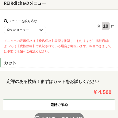
REIRdichaのメニュー
ヘアサロン
メニューを絞り込む
18
ネイルサロン
全
件
まつげサロン
メニューの表示価格は【税込価格】表記を推奨しておりますが、掲載店舗に
エステサロン
よっては【税抜価格】で表記されている場合が御座います。料金つきまして
は事前に店舗へご確認ください。
リラクゼーションサロン
美容クリニック
カット
ヘアカタログ
定評のある技術！まずはカットをお試しください
ネイルカタログ
¥ 4,500
メンズカタログ
電話で予約