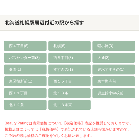
北海道札幌駅周辺付近の駅から探す
西４丁目(8)
札幌(8)
狸小路(3)
バスセンター前(3)
西８丁目(3)
大通(2)
桑園(1)
すすきの(1)
豊水すすきの(1)
東区役所前(1)
西１５丁目
東本願寺前
西１１丁目
北１８条
資生館小学校前
北１２条
北１３条東
Beauty Parkでは表示価格について【税込価格】表記を推奨しておりますが、
掲載店舗によっては【税抜価格】で表記されている店舗も御座いますので、
ご予約の際は価格のご確認を宜しくお願い致します。