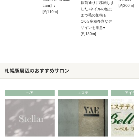
駅前通りに移転しま
Lani】♪
[約200m]
した♪ネイルの他に
[約110m]
まつ毛の施術も
OK☆多種多彩なデ
ザインを用意♥
[約180m]
札幌駅周辺のおすすめサロン
ヘア
エステ
アイラ