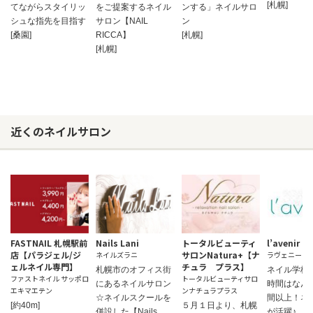
[札幌]
てながらスタイリッ
をご提案するネイル
ンする」ネイルサロ
シュな指先を目指す
サロン【NAIL
ン
[桑園]
RICCA】
[札幌]
[札幌]
近くのネイルサロン
FASTNAIL 札幌駅前
Nails Lani
トータルビューティ
l’avenir
店【パラジェル/ジ
サロンNatura+【ナ
ネイルズラニ
ラヴェニール
ェルネイル専門】
チュラ プラス】
札幌市のオフィス街
ネイル学校
ファストネイル サッポロ
トータルビューティサロ
にあるネイルサロン
時間はなんと
エキマエテン
ンナチュラプラス
☆ネイルスクールを
間以上！ネ
[約40m]
５月１日より、札幌
併設した【Nails
が活躍♪