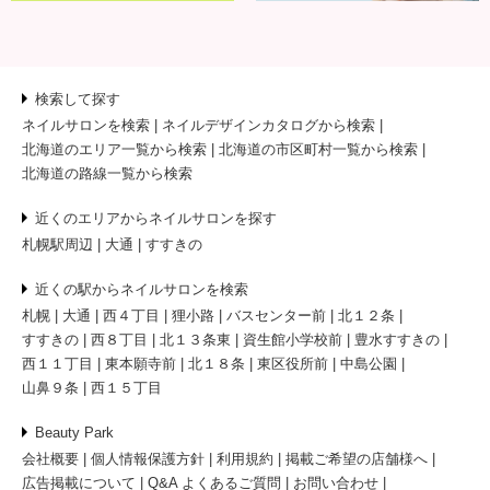
検索して探す
ネイルサロンを検索
ネイルデザインカタログから検索
北海道のエリア一覧から検索
北海道の市区町村一覧から検索
北海道の路線一覧から検索
近くのエリアからネイルサロンを探す
札幌駅周辺
大通
すすきの
近くの駅からネイルサロンを検索
札幌
大通
西４丁目
狸小路
バスセンター前
北１２条
すすきの
西８丁目
北１３条東
資生館小学校前
豊水すすきの
西１１丁目
東本願寺前
北１８条
東区役所前
中島公園
山鼻９条
西１５丁目
Beauty Park
会社概要
個人情報保護方針
利用規約
掲載ご希望の店舗様へ
広告掲載について
Q&A よくあるご質問
お問い合わせ