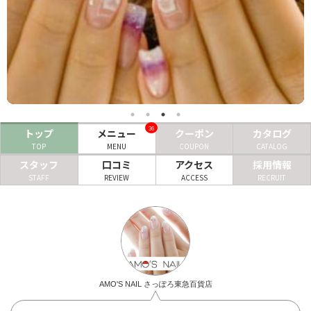
ヘアサロン
ネイルサロン
まつげサロン
エステサロン
36
トップ
メニュー
クーポン
カタログ
リラクゼーションサロン
TOP
MENU
COUPON
CATALOG
美容クリニック
スタッフ
口コミ
アクセス
採用情報
STAFF
REVIEW
ACCESS
RECRUIT
ヘアカタログ
ネイルカタログ
メンズカタログ
AMO'S NAIL さっぽろ東急百貨店