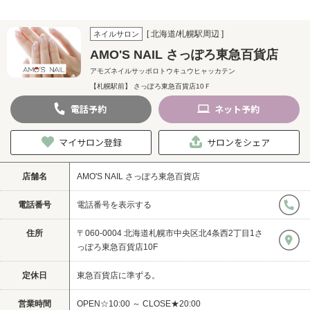
[ 北海道/札幌駅周辺 ]
ネイルサロン
AMO'S NAIL さっぽろ東急百貨店
アモズネイルサッポロトウキュウヒャッカテン
【札幌駅前】 さっぽろ東急百貨店10Ｆ
電話
予約
ネット
予約
マイサロン登録
サロンをシェア
店舗名
AMO'S NAIL さっぽろ東急百貨店
電話番号
電話番号を表示する
住所
〒060-0004 北海道札幌市中央区北4条西2丁目1さ
っぽろ東急百貨店10F
定休日
東急百貨店に準ずる。
営業時間
OPEN☆10:00 ～ CLOSE★20:00