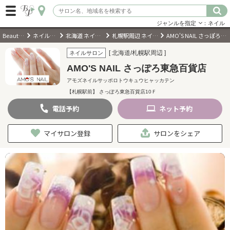
ジャンルを指定
：ネイル
BeautyPark
ネイルサロン
北海道 ネイルサロン
札幌駅周辺 ネイルサロン
AMO'S NAIL さっぽろ東急百貨店
ログイン
[ 北海道/札幌駅周辺 ]
ネイルサロン
AMO'S NAIL さっぽろ東急百貨店
会員登録
（無料）
アモズネイルサッポロトウキュウヒャッカテン
【札幌駅前】 さっぽろ東急百貨店10Ｆ
キーワード検索
電話
予約
ネット
予約
ジャンルを選択
マイサロン登録
サロンをシェア
キーワードで検索
近くのサロンを探す
現在地から探す