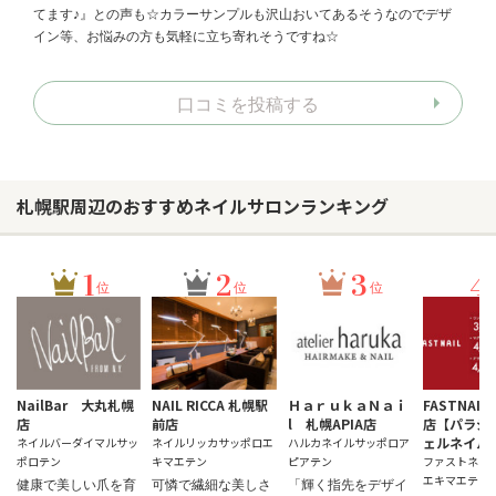
てます♪』との声も☆カラーサンプルも沢山おいてあるそうなのでデザ
イン等、お悩みの方も気軽に立ち寄れそうですね☆
口コミを投稿する
札幌駅周辺のおすすめネイルサロンランキング
1
2
3
4
位
位
位
NailBar 大丸札幌
NAIL RICCA 札幌駅
ＨａｒｕｋａＮａｉ
FASTNAI
店
前店
l 札幌APIA店
店【パラジ
ェルネイル
ネイルバーダイマルサッ
ネイルリッカサッポロエ
ハルカネイルサッポロア
ポロテン
キマエテン
ピアテン
ファストネイル
エキマエテン
健康で美しい爪を育
可憐で繊細な美しさ
「輝く指先をデザイ