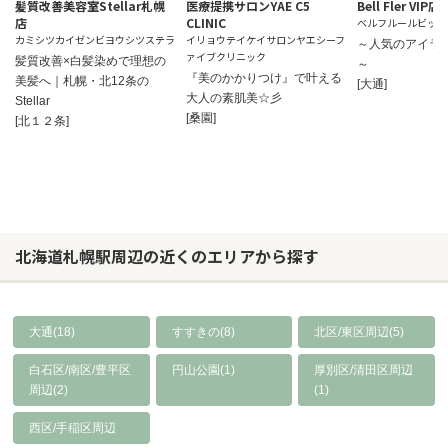
髪質改善美容室Stellar札幌
医療提携サロンYAE C5
Bell Fler VIP店
店
CLINIC
ベルフルールビップ
カミシツカイゼンビヨウシツステラ
イリョウテイケイサロンヤエシーフ
～人気のアイラ
ァイブクリニック
髪質改善×白髪染めで理想の
～
『美のかかりつけ』で叶える
美髪へ｜札幌・北12条の
[大通]
大人の素肌美☆彡
Stellar
[桑園]
[北１２条]
北海道札幌駅周辺の近くのエリアから探す
大通(18)
すすきの(8)
北区/東区周辺(5)
白石区/南区/豊平区
円山公園(1)
厚別区/清田区周辺
周辺(2)
(1)
西区/手稲区周辺