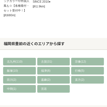
ックカラーや外国人
SINCE 2010♦
風も☆【各種着付・
[約1.9km]
セット受付中！】
[約680m]
福岡県豊前の近くのエリアから探す
北九州(110)
古賀(31)
宗像(12)
飯塚(10)
福津(8)
行橋(5)
田川(2)
嘉麻(2)
直方(2)
中間(1)
宮若