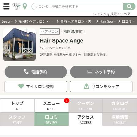
ジャンルを指定
：ヘア
BeautyPark
福岡県 ヘアサロン・美容室・美容院
豊前 ヘアサロン・美容室・美容院
Hair Space Ange
口コミ・評判
ログイン
[ 福岡県/豊前 ]
ヘアサロン
Hair Space Ange
会員登録
（無料）
ヘアスペースアンジェ
JR宇島駅,松江駅から車で３分 駐車場６台完備。
キーワード検索
電話
予約
ネット
予約
ジャンルを選択
マイサロン登録
サロンをシェア
キーワードで検索
8
トップ
メニュー
クーポン
カタログ
TOP
MENU
COUPON
CATALOG
スタッフ
口コミ
アクセス
採用情報
近くのサロンを探す
STAFF
REVIEW
ACCESS
RECRUIT
現在地から探す