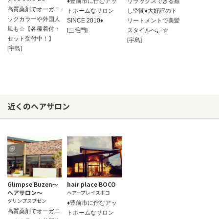
♦豊前市に佇むアッ
リラックスできる癒
高質薬剤でオーガニ
トホームなサロン
し空間♦大好評のト
ックカラーや外国人
SINCE 2010♦
リートメントで美髪
風も☆【各種着付・
[三毛門]
スタイルへ｡+☆
セット受付中！】
[宇島]
[宇島]
近くのヘアサロン
お問い合わせ
Glimpse Buzen～
hair place BOCO
ヘアサロン～
ヘアープレイスボコ
グリンプスブゼン
♦豊前市に佇むアッ
高質薬剤でオーガニ
トホームなサロン