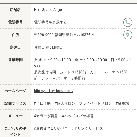
店舗名
Hair Space Ange
電話番号
電話番号を表示する
住所
〒828-0021 福岡県豊前市八屋376-4
定休日
月曜日 第3日曜日
営業時間
火 水 木：9:00～19:00 金 土：9:00～20:00 日：9:00～1
5:00
最終受付時間：カット １時間前 カラー、パーマ ２時間
前 カラー＋パーマ ３時間前
ホームページ
http://yui-key-hana.com/
設備サービス
#当日予約
#個人サロン・プライベートサロン
#駐車場
メニュー
#カラーが得意
#ヘッドスパが得意
こだわりのポ
#最後まで1人が担当
#ドリンクサービス
イント