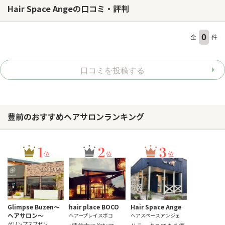
Hair Space Angeの口コミ・評判
ヘアサロン
0
全
件
ネイルサロン
まつげサロン
口コミを投稿する
エステサロン
リラクゼーションサロン
豊前のおすすめヘアサロンランキング
美容クリニック
ヘアカタログ
1
2
3
位
位
位
ネイルカタログ
メンズカタログ
Glimpse Buzen～
hair place BOCO
Hair Space Ange
ヘアサロン～
ヘアープレイスボコ
ヘアスペースアンジェ
グリンプスブゼン